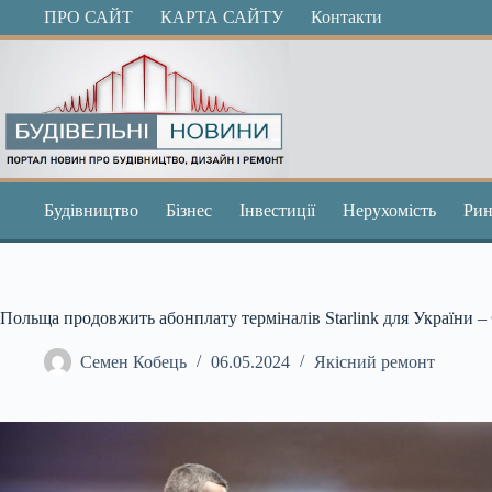
Перейти
ПРО САЙТ
КАРТА САЙТУ
Контакти
до
вмісту
Будівництво
Бізнес
Інвестиції
Нерухомість
Рин
Польща продовжить абонплату терміналів Starlink для України 
Семен Кобець
06.05.2024
Якісний ремонт