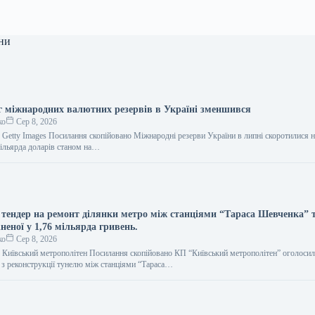
ни
яг міжнародних валютних резервів в Україні зменшився
ко
Сер 8, 2026
 Getty Images Посилання скопійовано Міжнародні резерви України в липні скоротилися н
ільярда доларів станом на…
 тендер на ремонт ділянки метро між станціями “Тараса Шевченка” 
неної у 1,76 мільярда гривень.
ко
Сер 8, 2026
 Київський метрополітен Посилання скопійовано КП “Київський метрополітен” оголосил
т з реконструкції тунелю між станціями “Тараса…