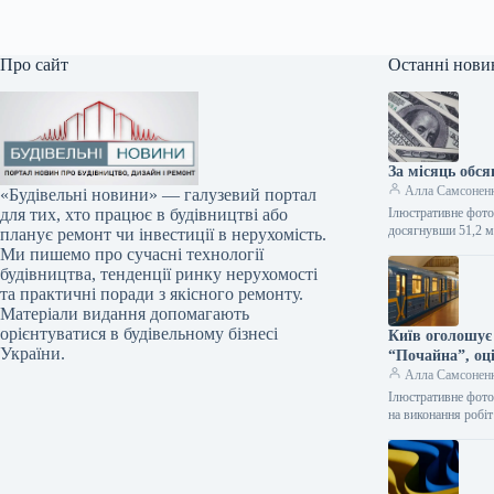
Про сайт
Останні нови
За місяць обс
Алла Самсонен
«Будівельні новини» — галузевий портал
Ілюстративне фото
для тих, хто працює в будівництві або
досягнувши 51,2 м
планує ремонт чи інвестиції в нерухомість.
Ми пишемо про сучасні технології
будівництва, тенденції ринку нерухомості
та практичні поради з якісного ремонту.
Матеріали видання допомагають
орієнтуватися в будівельному бізнесі
Київ оголошує
України.
“Почайна”, оці
Алла Самсонен
Ілюстративне фото
на виконання робі