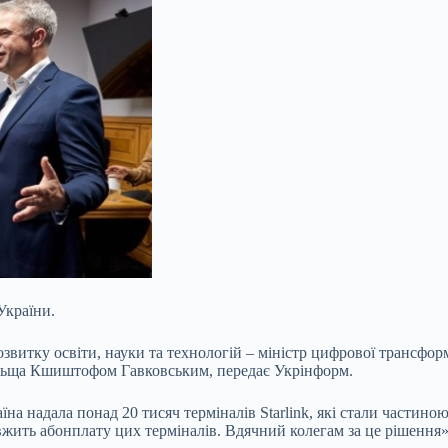
України.
озвитку освіти, науки та
технологій – міністр цифрової трансфор
ольща Кшиштофом Гавковським, передає Укрінформ.
на надала понад 20 тисяч терміналів Starlink, які стали частин
жить абонплату цих терміналів. Вдячний колегам за це рішення»