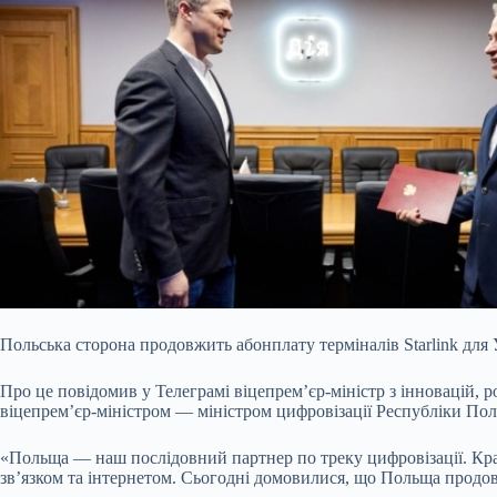
Польська сторона продовжить абонплату терміналів Starlink для 
Про це повідомив у Телеграмі віцепрем’єр-міністр з інновацій, р
віцепрем’єр-міністром — міністром цифровізації Республіки П
«Польща — наш послідовний партнер по треку цифровізації. Краї
звʼязком та інтернетом. Сьогодні домовилися, що Польща продов