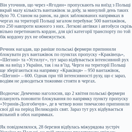
Він уточнив, що через «Ягодин» пропускають на виїзд з Польщі
вкрай малу кількість вантажівок за добу, за минулий день таких
було 70. Станом на ранок, на двох заблокованих напрямках в
чергах на території Польщі загалом перебуває 500 вантажівок,
по 250 навпроти кожного з них. Легкові автівки і автобуси скрізь
вільно перетинають кордон, для цієї категорії транспорту по той
бік кордону рух не обмежується.
Речник нагадав, що раніше польські фермери припинили
блокувати рух вантажівок по пунктах пропуску «Краківець»,
«Шегині» та «Устилуг», тут зараз відбувається інтенсивний рух
як на виїзд з України, так і на в’їзд. Черги на території Польщі
ще зберігаються на напрямку «Краківця» – 950 вантажівок,
«Шегині» – 600. Однак при тій інтенсивності руху, що є зараз,
водіям не доводиться тижнями стояти в чергах.
Водночас Демченко наголосив, що 2 квітня польські фермери
планують поновити блокування по напрямку пункту пропуску
«Угринів-Долгобичув», де в четвер вони тимчасово припинили
свої дії на період Великодніх свят. Зараз тут рух відбувається
вільний в обох напрямках.
Як повідомлялося, 28 березня відбулась міжурядова зустріч