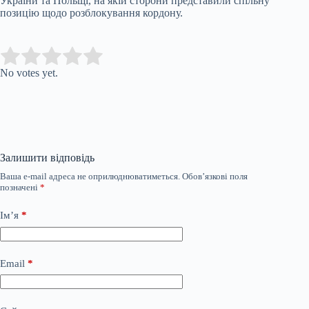
України та Польщі, на якій сторони представили спільну
позицію щодо розблокування кордону.
Submit Rating
Rate this item:
No votes yet.
Залишити відповідь
Ваша e-mail адреса не оприлюднюватиметься.
Обов’язкові поля
позначені
*
Ім’я
*
Email
*