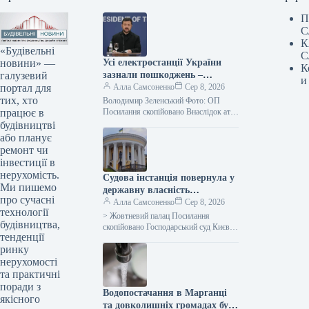
П
С
К
«Будівельні
С
новини» —
Усі електростанції України
К
галузевий
зазнали пошкоджень –
и
портал для
Зеленський
Алла Самсоненко
Сер 8, 2026
тих, хто
Володимир Зеленський Фото: ОП
працює в
Посилання скопійовано Внаслідок атак
з боку Росії практично не лишилося
будівництві
жодного цілого об’єкта
або планує
енергогенерації в Україні.…
ремонт чи
інвестиції в
нерухомість.
Судова інстанція повернула у
Ми пишемо
державну власність
про сучасні
Жовтневий палац, оцінений
Алла Самсоненко
Сер 8, 2026
технології
приблизно в мільярд.
> Жовтневий палац Посилання
будівництва,
скопійовано Господарський суд Києва
тенденції
задовольнив клопотання щодо
ринку
повернення у державне володіння
споруд колишнього Жовтневого
нерухомості
палацу. Про…
та практичні
поради з
Водопостачання в Марганці
якісного
та довколишніх громадах було