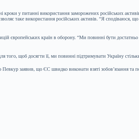
пні кроки у питанні використання заморожених російських активі
зволяє таке використання російських активів. “Я сподіваюся, що 
ицій європейських країн в оборону. “Ми повинні бути достатньо
ля того, щоб досягти її, ми повинні підтримувати Україну стільки
 Певкур заявив, що ЄС швидко виконати взяті зобов’язання та по