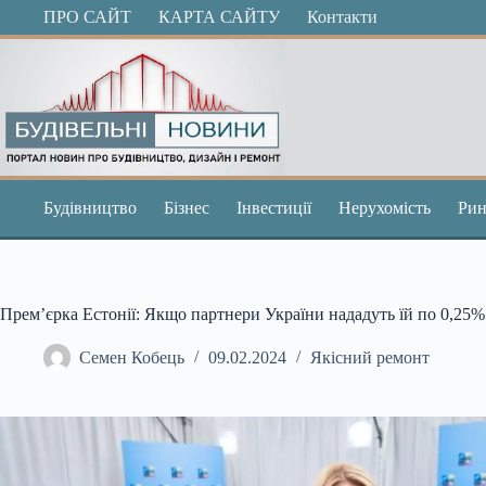
Перейти
ПРО САЙТ
КАРТА САЙТУ
Контакти
до
вмісту
Будівництво
Бізнес
Інвестиції
Нерухомість
Рин
Прем’єрка Естонії: Якщо партнери України нададуть їй по 0,25
Семен Кобець
09.02.2024
Якісний ремонт