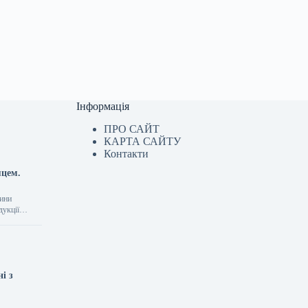
Інформація
ПРО САЙТ
КАРТА САЙТУ
Контакти
яцем.
вини
одукції…
і з