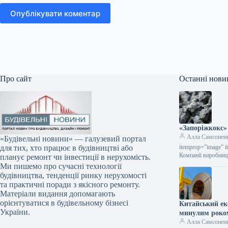
Опублікувати коментар
Про сайт
Останні нови
«Запоріжкокс»
Алла Самсонен
«Будівельні новини» — галузевий портал
itemprop=”image” i
для тих, хто працює в будівництві або
Компанії виробниц
планує ремонт чи інвестиції в нерухомість.
Ми пишемо про сучасні технології
будівництва, тенденції ринку нерухомості
та практичні поради з якісного ремонту.
Матеріали видання допомагають
орієнтуватися в будівельному бізнесі
Китайський екс
України.
минулим роко
Алла Самсонен