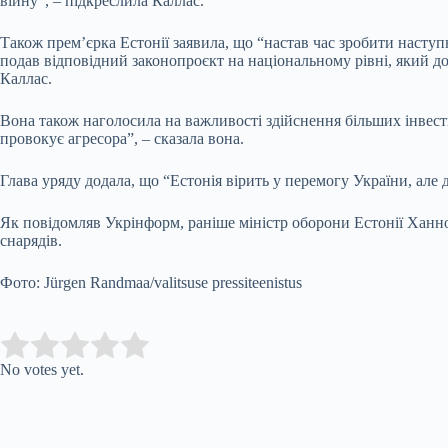
війну”, – підкреслила Каллас.
Також прем’єрка Естонії заявила, що “настав час зробити насту
подав відповідний законопроєкт на національному рівні, який до
Каллас.
Вона також наголосила на важливості здійснення більших інвест
провокує агресора”, – сказала вона.
Глава уряду додала, що “Естонія вірить у перемогу України, але д
Як повідомляв Укрінформ, раніше міністр оборони Естонії Ханно
снарядів.
Фото: Jürgen Randmaa/valitsuse pressiteenistus
Submit Rating
Rate this item:
No votes yet.