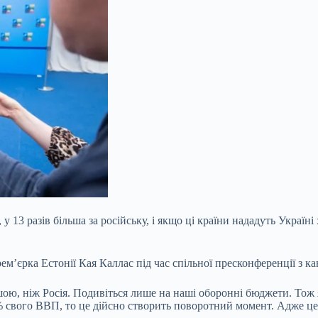
 у 13 разів більша за російську, і якщо ці країни нададуть Україн
м’єрка Естонії Кая Каллас під час спільної пресконференції з к
льшою, ніж Росія. Подивіться лише на наші оборонні бюджети. Тож 
5% свого ВВП, то це дійсно створить поворотний момент. Адже це