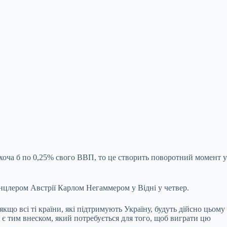
і хоча б по 0,25% свого ВВП, то це
створить поворотний момент у
анцлером Австрії Карлом Негаммером у Відні у четвер.
якщо всі ті країни, які підтримують Україну, будуть дійсно цьому
 є тим внеском, який потребується для того, щоб виграти цю