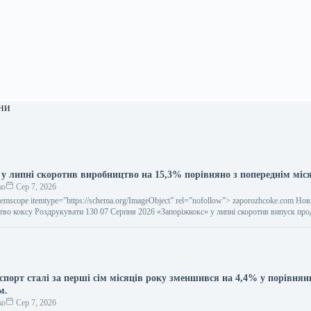
ни
 у липні скоротив виробництво на 15,3% порівняно з попереднім міс
ко
Сер 7, 2026
temscope itemtype=”https://schema.org/ImageObject” rel=”nofollow”> zaporozhcoke.com Но
тво коксу Роздрукувати 130 07 Серпня 2026 «Запоріжкокс» у липні скоротив випуск пр
порт сталі за перші сім місяців року зменшився на 4,4% у порівнянн
м.
ко
Сер 7, 2026