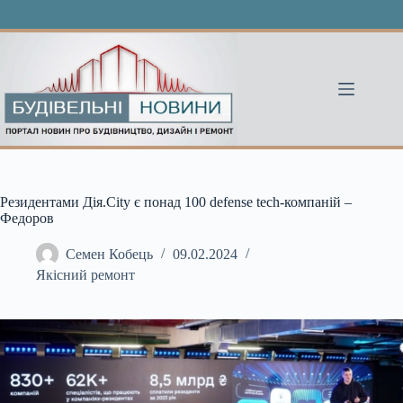
Перейти
до
вмісту
Резидентами Дія.City є понад 100 defense tech-компаній –
Федоров
Семен Кобець
09.02.2024
Якісний ремонт