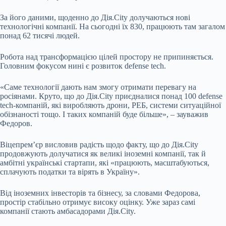
За його даними, щоденно до Дія.City долучаються нові
технологічні компанії. На сьогодні їх 830, працюють там загалом
понад 62 тисячі людей.
Робота над трансформацією цілей простору не припиняється.
Головним фокусом нині є розвиток defense tech.
«Саме технології дають нам змогу отримати перевагу на
росіянами. Круто, що до Дія.City приєдналися понад 100 defense
tech-компаній, які виробляють дрони, РЕБ, системи ситуаційної
обізнаності тощо. І таких компаній буде більше», – зауважив
Федоров.
Віцепрем’єр висловив радість щодо факту, що до Дія.City
продовжують долучатися як великі іноземні компанії, так й
амбітні українські стартапи, які «працюють, масштабуються,
сплачують податки та вірять в Україну».
Від іноземних інвесторів та бізнесу, за словами Федорова,
простір стабільно отримує високу оцінку. Уже зараз самі
компанії стають амбасадорами Дія.City.