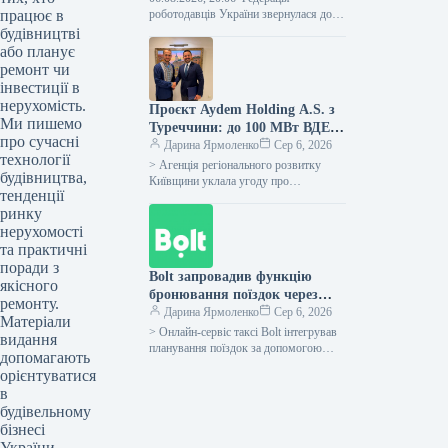
працює в
роботодавців України звернулася до
Прем’єр-міністра України Сергія
будівництві
Корецького з проханням вжити
або планує
негайних кроків задля забезпечення
ремонт чи
вчасного впровадження…
інвестиції в
нерухомість.
Проєкт Aydem Holding A.S. з
Ми пишемо
Туреччини: до 100 МВт ВДЕ у
про сучасні
Київщині, підтверджено
Дарина Ярмоленко
Сер 6, 2026
технології
меморандумом
> Агенція регіонального розвитку
будівництва,
Київщини уклала угоду про
тенденції
партнерство з Aydem Holding A.S.,
ринку
одним із провідних турецьких
інвесторів у сфері…
нерухомості
та практичні
поради з
Bolt запровадив функцію
якісного
бронювання поїздок через
ремонту.
ChatGPT у всіх країнах, де
Дарина Ярмоленко
Сер 6, 2026
Матеріали
компанія працює
> Онлайн-сервіс таксі Bolt інтегрував
видання
планування поїздок за допомогою
допомагають
ChatGPT у всіх країнах своєї
орієнтуватися
присутності, включаючи Україну.
в
Згідно з офіційним…
будівельному
бізнесі
України.