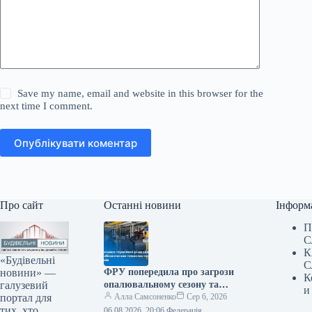
Save my name, email and website in this browser for the
next time I comment.
Опублікувати коментар
Про сайт
Останні новини
Інформ
П
С
К
«Будівельні
С
новини» —
ФРУ попередила про загрози
К
галузевий
опалювальному сезону та
и
портал для
звернулася до уряду
Алла Самсоненко
Сер 6, 2026
тих, хто
06.08.2026, 20:06 Федерація