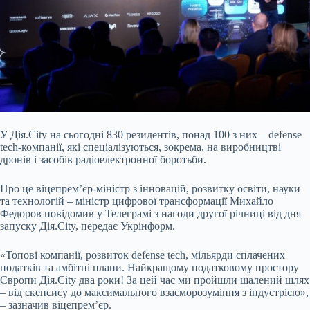
У Дія.City на сьогодні 830 резидентів, понад 100 з них – defense
tech-компанії, які спеціалізуються, зокрема, на виробництві
дронів і засобів радіоелектронної боротьби.
Про це віцепрем’єр-міністр з інновацій, розвитку освіти, науки
та технологій – міністр цифрової трансформації Михайло
Федоров повідомив у Телеграмі з нагоди другої річниці від дня
запуску Дія.City, передає Укрінформ.
«Топові компанії, розвиток defense tech, мільярди сплачених
податків та амбітні плани. Найкращому податковому простору
Європи Дія.City два роки! За цей час ми пройшли шалений шлях
– від скепсису до максимального взаєморозуміння з індустрією»,
– зазначив віцепрем’єр.