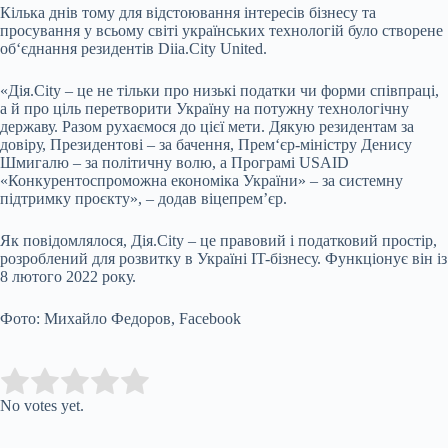
Кілька днів тому для відстоювання інтересів бізнесу та
просування у всьому світі українських технологій було створене
об‘єднання резидентів Diia.City United.
«Дія.City – це не тільки про низькі податки чи форми співпраці,
а й про ціль перетворити Україну на потужну технологічну
державу. Разом рухаємося до цієї мети. Дякую резидентам за
довіру, Президентові – за бачення, Прем‘єр-міністру Денису
Шмигалю – за політичну волю, а Програмі USAID
«Конкурентоспроможна економіка України» – за системну
підтримку проєкту», – додав віцепрем’єр.
Як повідомлялося, Дія.City – це правовий і податковий простір,
розроблений для розвитку в Україні IT-бізнесу. Функціонує він із
8 лютого 2022 року.
Фото: Михайло Федоров, Facebook
Submit Rating
Rate this item:
No votes yet.