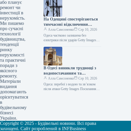
висунула заклик до України та Росії
або планує
щодо встановлення…
ремонт чи
інвестиції в
нерухомість.
На Одещині спостерігаються
Ми пишемо
тимчасові відключення
про сучасні
електроенергії через одну з
Алла Самсоненко
Сер 10, 2026
технології
найсерйозніших атак,
Одеса частково залишена без
будівництва,
здійснених РФ.
електрики після ударів Getty Images
тенденції
Посилання скопійовано Ворог провів
ринку
один із наймасовіших нападів на
Одещину цього…
нерухомості
та практичні
поради з
В Одесі виникли труднощі з
якісного
водопостачанням та
ремонту.
комунікаціями після ударів.
Алла Самсоненко
Сер 10, 2026
Матеріали
Одеса: перебої з водою та зв’язком
видання
після атаки Getty Images Посилання
допомагають
скопійовано Після одного з
орієнтуватися
найінтенсивніших обстрілів Одеси
в
російськими військами,…
будівельному
бізнесі
України.
Copyright © 2025 - Будівельні новини. Всі права
захищені. Сайт розроблений в INFBusiness