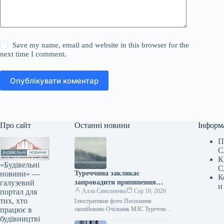
Save my name, email and website in this browser for the
next time I comment.
Опублікувати коментар
Про сайт
Останні новини
Інформ
П
С
К
«Будівельні
С
новини» —
Туреччина закликає
К
галузевий
запровадити припинення
и
портал для
вогню щодо суден у Чорному
Алла Самсоненко
Сер 10, 2026
тих, хто
морі.
Ілюстративне фото Посилання
працює в
скопійовано Очільник МЗС Туреччини
Хакан Фідан повідомив, що Туреччина
будівництві