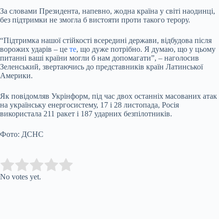
За словами Президента, напевно, жодна країна у світі наодинці,
без підтримки не змогла б вистояти проти такого терору.
“Підтримка нашої стійкості всередині держави, відбудова після
ворожих ударів – це
те
, що дуже потрібно. Я думаю, що у цьому
питанні ваші країни могли б нам допомагати”, – наголосив
Зеленський, звертаючись до представників країн Латинської
Америки.
Як повідомляв Укрінформ, під час двох останніх масованих атак
на українську енергосистему, 17 і 28 листопада, Росія
використала 211 ракет і 187 ударних безпілотників.
Фото: ДСНС
Submit Rating
Rate this item:
No votes yet.