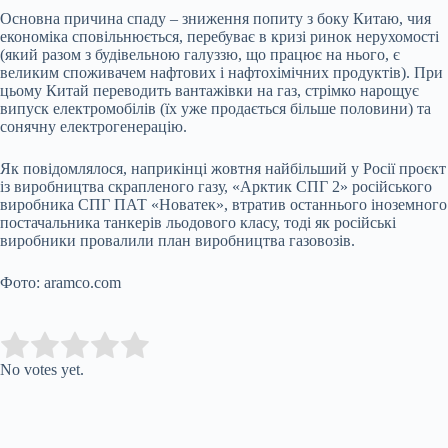
Основна причина спаду – зниження попиту з боку Китаю, чия
економіка сповільнюється, перебуває в кризі ринок нерухомості
(який разом з будівельною галуззю, що працює на нього, є
великим споживачем нафтових і нафтохімічних продуктів). При
цьому Китай переводить вантажівки на газ, стрімко нарощує
випуск електромобілів (їх уже продається більше половини) та
сонячну електрогенерацію.
Як повідомлялося, наприкінці жовтня найбільший у Росії проєкт
із виробництва скрапленого газу, «Арктик СПГ 2» російського
виробника СПГ ПАТ «Новатек», втратив останнього іноземного
постачальника танкерів льодового класу, тоді як російські
виробники провалили план виробництва газовозів.
Фото: aramco.com
Submit Rating
Rate this item:
No votes yet.