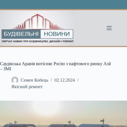
Перейти
до
вмісту
Саудівська Аравія витісняє Росію з нафтового ринку Азії
– ЗМІ
Семен Кобець
02.12.2024
Якісний ремонт