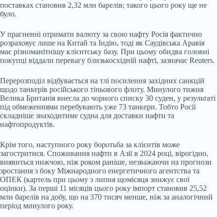
поставках становив 2,32 млн барелів; такого цього року ще не
було.
У прагненні отримати валюту за свою нафту Росія фактично
розраховує лише на Китай та Індію, тоді як Саудівська Аравія
має різноманітнішу клієнтську базу. При цьому обидва головні
покупці віддали перевагу близькосхідній нафті, зазначає Reuters.
Перерозподіл відбувається на тлі посилення західних санкцій
щодо танкерів російського тіньового флоту. Минулого тижня
Велика Британія внесла до чорного списку 30 суден, у результаті
під обмеженнями перебувають уже 73 танкери. Тобто Росії
складніше знаходитиме судна для доставки нафти та
нафтопродуктів.
Крім того, наступного року боротьба за клієнтів може
загостритися. Споживання нафти в Азії в 2024 році, вірогідно,
виявиться нижчою, ніж роком раніше, незважаючи на прогнози
зростання з боку Міжнародного енергетичного агентства та
ОПЕК (картель при цьому з липня щомісяця знижує свої
оцінки). За перші 11 місяців цього року імпорт становив 25,52
млн барелів на добу, що на 370 тисяч менше, ніж за аналогічний
період минулого року.