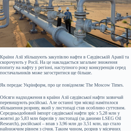
Країни Азії збільшують закупівлю нафти в Саудівській Аравії та
скорочують у Росії. На це накладається загальне зниження
попиту на нафту у регіоні, наступного року
конкуренція серед
постачальників може загостритися ще більше.
Як передає Укрінформ, про це повідомляє The Moscow Times.
Обсяги надходження в країни Азії саудівської нафти зазвичай
перевищують російські. Але останні три місяці намітилося
збільшення розриву, який у листопаді став особливо суттєвим.
Середньодобовий імпорт саудівської нафти зріс з 5,28 млн у
жовтні до 5,83 млн барелів у листопаді (за даними LSEG Oil
Research), російської – впав з 3,96 млн до 3,51 млн, що стало
найнижчим рівнем з січня. Таким чином, розрив у місячних