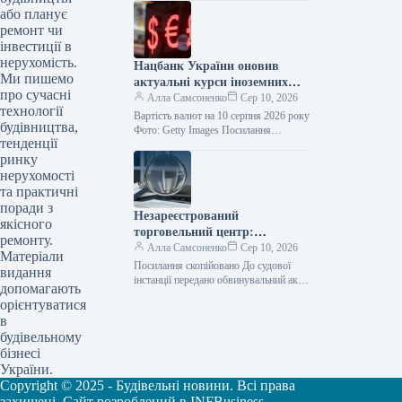
Донецькій, Дніпропетровській,
або планує
Харківській та Сумській областях
ремонт чи
через ворожі обстріли. Цю…
інвестиції в
нерухомість.
Нацбанк України оновив
Ми пишемо
актуальні курси іноземних
про сучасні
валют станом на 10 серпня
Алла Самсоненко
Сер 10, 2026
технології
Вартість валют на 10 серпня 2026 року
будівництва,
Фото: Getty Images Посилання
тенденції
скопійовано Банківські установи
ринку
оновили обмінні курси на 10 серпня:…
нерухомості
та практичні
поради з
Незареєстрований
якісного
торговельний центр:
ремонту.
відповідатиме посадовець
Алла Самсоненко
Сер 10, 2026
Матеріали
міграційної служби
Посилання скопійовано До судової
видання
інстанції передано обвинувальний акт
допомагають
стосовно співробітника Державної
орієнтуватися
міграційної служби України, який
в
приховав власність вартістю 13,7
будівельному
мільйона…
бізнесі
України.
Copyright © 2025 - Будівельні новини. Всі права
захищені. Сайт розроблений в INFBusiness