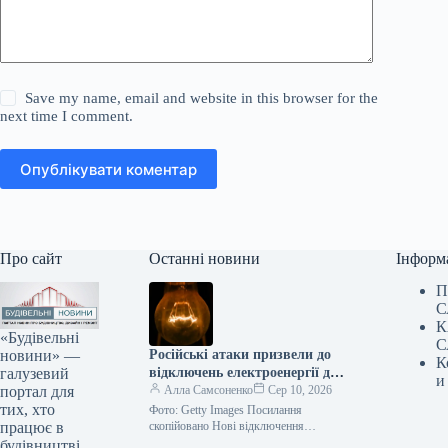
Save my name, email and website in this browser for the
next time I comment.
Опублікувати коментар
Про сайт
Останні новини
Інформ
П
С
К
«Будівельні
С
новини» —
Російські атаки призвели до
К
галузевий
відключень електроенергії для
и
портал для
споживачів у чотирьох
Алла Самсоненко
Сер 10, 2026
тих, хто
регіонах.
Фото: Getty Images Посилання
працює в
скопійовано Нові відключення
електроенергії зафіксовані в
будівництві