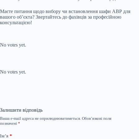
Маєте питання щодо вибору чи встановлення шафи АВР для
вашого об’єкта? Звертайтесь до фахівців за професійною
консультацією!
Submit Rating
Rate this item:
No votes yet.
Submit Rating
Rate this item:
No votes yet.
Залишити відповідь
Ваша e-mail адреса не оприлюднюватиметься.
Обов’язкові поля
позначені
*
Ім’я
*