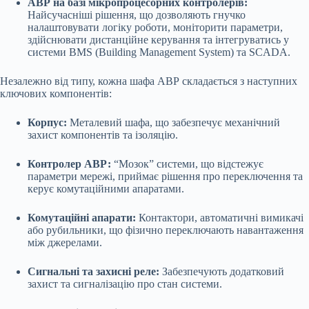
АВР на базі мікропроцесорних контролерів:
Найсучасніші рішення, що дозволяють гнучко
налаштовувати логіку роботи, моніторити параметри,
здійснювати дистанційне керування та інтегруватись у
системи BMS (Building Management System) та SCADA.
Незалежно від типу, кожна шафа АВР складається з наступних
ключових компонентів:
Корпус:
Металевий шафа, що забезпечує механічний
захист компонентів та ізоляцію.
Контролер АВР:
“Мозок” системи, що відстежує
параметри мережі, приймає рішення про переключення та
керує комутаційними апаратами.
Комутаційні апарати:
Контактори, автоматичні вимикачі
або рубильники, що фізично переключають навантаження
між джерелами.
Сигнальні та захисні реле:
Забезпечують додатковий
захист та сигналізацію про стан системи.