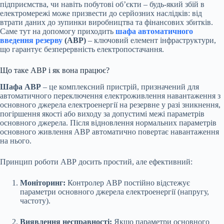
підприємства, чи навіть побутові об’єкти – будь-який збій в
електромережі може призвести до серйозних наслідків: від
втрати даних до зупинки виробництва та фінансових збитків.
Саме тут на допомогу приходить
шафа автоматичного
введення резерву
(АВР)
– ключовий елемент інфраструктури,
що гарантує безперервність електропостачання.
Що таке АВР і як вона працює?
Шафа АВР
– це комплексний пристрій, призначений для
автоматичного переключення електроживлення навантаження з
основного джерела електроенергії на резервне у разі зникнення,
погіршення якості або виходу за допустимі межі параметрів
основного джерела. Після відновлення нормальних параметрів
основного живлення АВР автоматично повертає навантаження
на нього.
Принцип роботи АВР досить простий, але ефективний:
Моніторинг:
Контролер АВР постійно відстежує
параметри основного джерела електроенергії (напругу,
частоту).
Виявлення несправності:
Якщо параметри основного