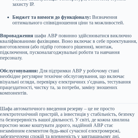
захисту IP.
Бюджет та вимоги до функціоналу:
Визначення
оптимального співвідношення ціни та можливостей.
Впровадження
шафи АВР повинно здійснюватися виключно
кваліфікованими фахівцями. Воно включає в себе проектування,
виготовлення (або підбір готового рішення), монтаж,
підключення, пусконалагоджувальні роботи та навчання
персоналу.
Обслуговування:
Для підтримки АВР у робочому стані
необхідне регулярне технічне обслуговування, що включає
візуальні огляди, перевірку електричних з’єднань, тестування
працездатності, чистку та, за потреби, заміну зношених
компонентів.
Шафа автоматичного введення резерву – це не просто
електротехнічний пристрій, а інвестиція у стабільність, безпеку
та безперервність вашої діяльності. У світі, де кожна хвилина
простою може коштувати дорого, надійний АВР стає
незамінним елементом будь-якої сучасної електромережі,
забезпечуючи спокій та впевненість у завтрашньому дні.