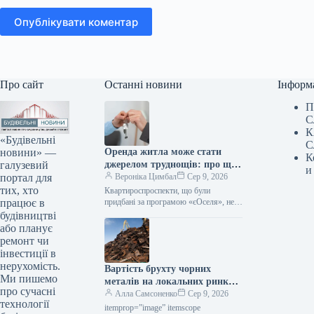
Опублікувати коментар
Про сайт
Останні новини
Інформ
П
С
К
«Будівельні
С
новини» —
Оренда житла може стати
К
галузевий
джерелом труднощів: про що
и
портал для
слід пам’ятати учасникам
Вероніка Цимбал
Сер 9, 2026
тих, хто
програми «єОселя»
Квартироспроспeкти, що були
працює в
придбані за програмою «єОселя», не
мають права беззастережно надавати
будівництві
таке житло в оренду. Поки позика не
або планує
буде…
ремонт чи
інвестиції в
нерухомість.
Вартість брухту чорних
Ми пишемо
металів на локальних ринках
про сучасні
у липні впала на 10–30
Алла Самсоненко
Сер 9, 2026
технології
доларів за тонну.
itemprop=”image” itemscope