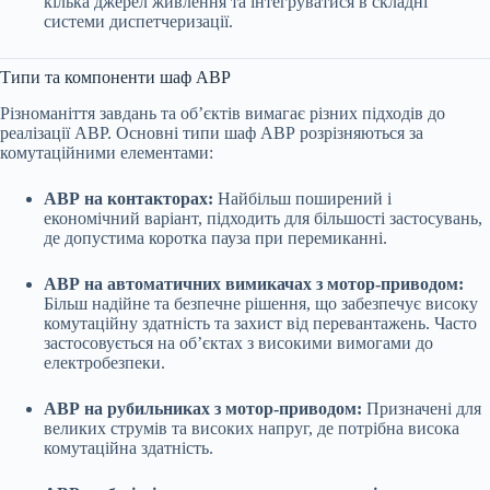
кілька джерел живлення та інтегруватися в складні
системи диспетчеризації.
Типи та компоненти шаф АВР
Різноманіття завдань та об’єктів вимагає різних підходів до
реалізації АВР. Основні типи шаф АВР розрізняються за
комутаційними елементами:
АВР на контакторах:
Найбільш поширений і
економічний варіант, підходить для більшості застосувань,
де допустима коротка пауза при перемиканні.
АВР на автоматичних вимикачах з мотор-приводом:
Більш надійне та безпечне рішення, що забезпечує високу
комутаційну здатність та захист від перевантажень. Часто
застосовується на об’єктах з високими вимогами до
електробезпеки.
АВР на рубильниках з мотор-приводом:
Призначені для
великих струмів та високих напруг, де потрібна висока
комутаційна здатність.