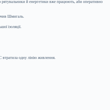
 що рятувальники й енергетики вже працюють, аби оперативно
начив Шмигаль.
шої ізоляції.
ЕС втратила одну лінію живлення.