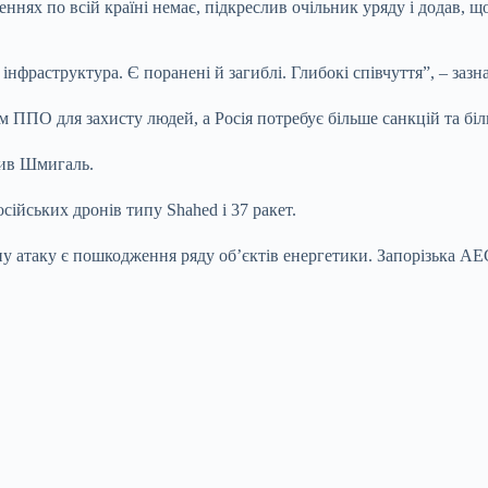
еннях по всій країні немає, підкреслив очільник уряду і додав,
нфраструктура. Є поранені й загиблі. Глибокі співчуття”, – заз
м ППО для захисту людей, а Росія потребує більше санкцій та біль
лив Шмигаль.
ійських дронів типу Shahed і 37 ракет.
ну атаку є пошкодження ряду об’єктів енергетики. Запорізька А