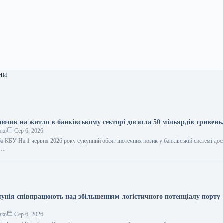
ни
позик на житло в банківському секторі досягла 50 мільярдів гривень
нко
Сер 6, 2026
а КБУ На 1 червня 2026 року сукупний обсяг іпотечних позик у банківській системі дос
,…
мунія співпрацюють над збільшенням логістичного потенціалу порту
нко
Сер 6, 2026