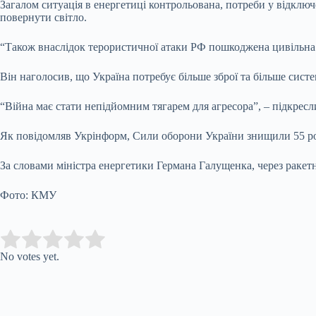
Загалом ситуація в енергетиці контрольована, потреби у відключ
повернути світло.
“Також внаслідок терористичної атаки РФ пошкоджена цивільна і
Він наголосив, що Україна потребує більше зброї та більше систе
“Війна має стати непідйомним тягарем для агресора”, – підкрес
Як повідомляв Укрінформ, Сили оборони України знищили 55 рос
За словами міністра енергетики Германа Галущенка, через ракет
Фото: КМУ
Submit Rating
Rate this item:
No votes yet.