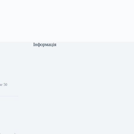
Інформація
.
яг 50