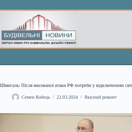
Перейти
до
вмісту
Шмигаль: Після масованої атаки РФ потреби у відключеннях світ
Семен Кобець
22.03.2024
Якісний ремонт