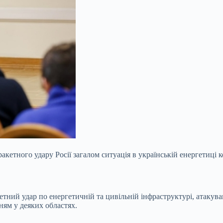
акетного удару Росії загалом ситуація в українській енергетиці
ий удар по енергетичній та цивільній інфраструктурі, атакував н
ням у деяких областях.