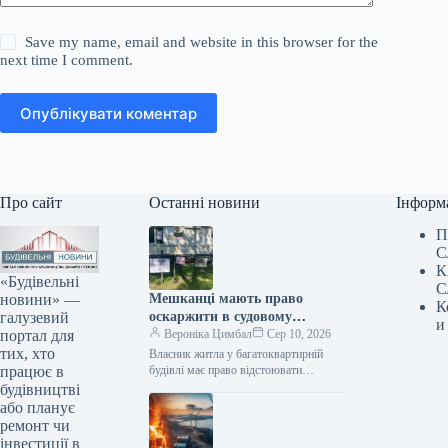
Save my name, email and website in this browser for the
next time I comment.
Опублікувати коментар
Про сайт
Останні новини
Інформ
П
С
К
«Будівельні
С
новини» —
Мешканці мають право
К
галузевий
оскаржити в судовому
и
портал для
порядку забудову біля будинку
Вероніка Цимбал
Сер 10, 2026
тих, хто
— Верховний Суд
Власник житла у багатоквартирній
працює в
будівлі має право відстоювати
прилеглу територію, навіть якщо право
будівництві
на землю офіційно не оформлене на
або планує
нього…
ремонт чи
інвестиції в