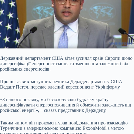
Державний департамент США вітає зусилля країн Європи щодо
диверсифікації енергопостачання та зменшення залежності від
російських енергоносіїв.
Про це заявив заступник
речника Держдепартаменту США
Ведант Пател, передає власний кореспондент Укрінформу.
«З нашого погляду, ми б заохочували будь-яку країну
диверсифікувати енергоспоживання й обмежити залежність від
російської енергії», – сказав представник Держдепу.
Таким чином він прокоментував повідомлення про взаємодію
Туреччини з американською компанією ExxonMobil з метою
розширити можливості для газопостачання.