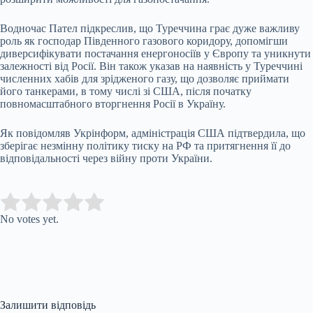
Водночас Пател підкреслив, що Туреччина грає дуже важливу
роль як господар Південного газового коридору, допомігши
диверсифікувати постачання енергоносіїв у Європу та уникнути
залежності від Росії. Він також указав на наявність у Туреччині
численних хабів для зрідженого газу, що дозволяє приймати
його танкерами, в тому числі зі США, після початку
повномасштабного вторгнення Росії в Україну.
Як повідомляв Укрінформ, адміністрація США підтвердила, що
зберігає незмінну політику тиску на РФ та притягнення її до
відповідальності через війну проти України.
Submit Rating
Rate this item:
No votes yet.
Залишити відповідь