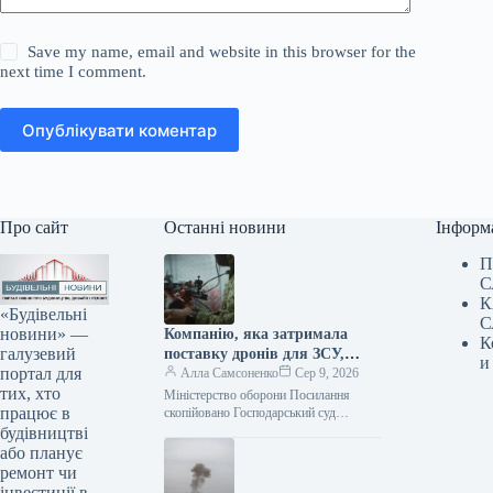
Save my name, email and website in this browser for the
next time I comment.
Опублікувати коментар
Про сайт
Останні новини
Інформ
П
С
К
«Будівельні
С
новини» —
Компанію, яка затримала
К
галузевий
поставку дронів для ЗСУ,
и
портал для
оштрафували на 25
Алла Самсоненко
Сер 9, 2026
тих, хто
мільйонів.
Міністерство оборони Посилання
працює в
скопійовано Господарський суд
Рівненської області ухвалив рішення
будівництві
про стягнення з ТОВ “Домпромбуд”
або планує
на користь ДП Міністерства оборони…
ремонт чи
інвестиції в