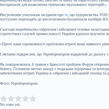
виробництва недостатньо, щоб вести війну на паритетних умова
боєприпасів для визволення тимчасово окупованих територій», –
Він розповів учасникам засідання про
те
, що підприємства УОП 
поступово переходять до виготовлення боєприпасів калібрів НА
Сьогодні виробництво озброєння і військової техніки налагоджен
стратегічних галузей промисловості України вдалося залучити з
«Проте наші спроможності приблизно втричі вищі наявного рівн
Сметанін підкреслив, що Укроборонпром відкритий до діалогу з 
Як повідомлялося, 6 травня у Брюсселі пройшов Форум оборонно
бізнесу. Головною метою заходу є подальша підтримка та інтегр
забезпечення потреб України в озброєнні і військовій техніці 
Фото: Укроборонпром
Submit Rating
Rate this item:
No votes yet.