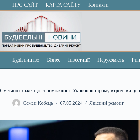
Перейти
ПРО САЙТ
КАРТА САЙТУ
Контакти
до
вмісту
Будівництво
Бізнес
Інвестиції
Нерухомість
Рин
Сметанін каже, що спроможності Укроборонпрому втричі вищі н
Семен Кобець
07.05.2024
Якісний ремонт