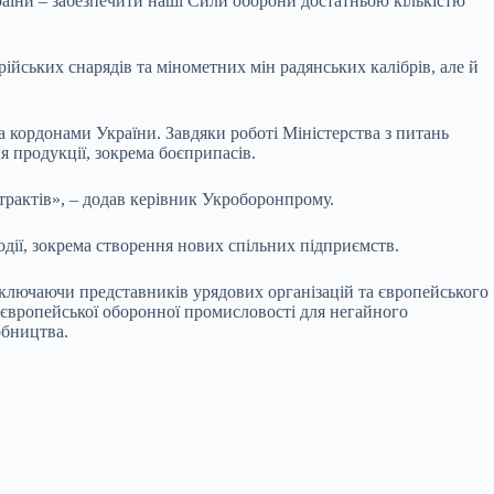
аїни – забезпечити наші Сили оборони достатньою кількістю
йських снарядів та мінометних мін радянських калібрів, але й
а кордонами України. Завдяки роботі Міністерства з питань
я продукції, зокрема боєприпасів.
трактів», – додав керівник Укроборонпрому.
дії, зокрема створення нових спільних підприємств.
включаючи представників урядових організацій та європейського
 європейської оборонної промисловості для негайного
обництва.