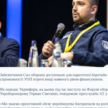
Забезпечення Сил оборони достатньою для паритетної боротьби 
спроможності УОП втричі вищі наявного рівня фінансування.
Як передає Укрінформ, на цьому під час виступу на Форумі обор
Укроборонпрому Герман Сметанін, повідомляє пресслужба АТ у 
«Ми знаємо орієнтовний обсяг виробництва боєприпасів на росій