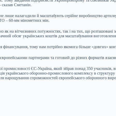
х. Тому завдання підприємств Укроборонпрому та союзників Укр
 сказав Сметанін.
не лише налагодили й масштабують серійне виробництво артилері
ТО – 60-мм мінометних мін.
о як на вітчизняних потужностях, так і на тих, що розташовані з
начний обсяг українських коштів для масштабування виготовленн
я фінансування, тому нам потрібно якомога більше «довгих» кон
європейськими партнерами та готовий до різних форматів взаємо
ї промисловості ЄС-Україна, який зібрав понад 350 учасників, 
ація українського оборонно-промислового комплексу в структуру
та для нарощування спроможностей європейського оборонного вир