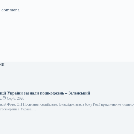
 I comment.
ни
анції України зазнали пошкоджень – Зеленський
ко
Сер 8, 2026
кий Фото: ОП Посилання скопійовано Внаслідок атак з боку Росії практично не лишил
ргогенерації в Україні.…