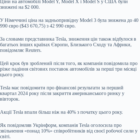
Ціни на автомобілі Model Y, Model X і Model S у США були
знижені на $2 000.
У Німеччині ціна на задньопривідну Model 3 була знижена до 40
990 євро ($43 670,75) з 42 990 євро.
За словами представника Tesla, зниження цін також відбулося в
багатьох інших країнах Європи, Близького Сходу та Африки,
повідомляє Reuters.
Цей крок був зроблений після того, як компанія повідомила про
різке падіння світових поставок автомобілів за перші три місяці
цього року.
Tesla має повідомити про фінансові результати за перший
квартал 2024 року після закриття американського ринку у
вівторок.
Акції Tesla впали більш ніж на 40% з початку цього року.
Як повідомляв Укрінформ, компанія Tesla оголосила про
звільнення «понад 10%» співробітників від своєї робочої сили у
світі.