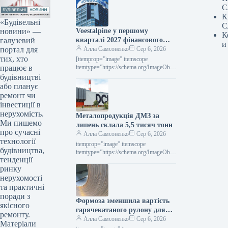
С
К
«Будівельні
С
новини» —
Voestalpine у першому
К
галузевий
кварталі 2027 фінансового
и
портал для
року підвищила виручку на
Алла Самсоненко
Сер 6, 2026
тих, хто
2,4% порівняно з попереднім
[itemprop=”image” itemscope
працює в
роком.
itemtype=”https://schema.org/ImageObje
ct” rel=”nofollow”> voestalpine.com
будівництві
Новини Глобальний ринок voestalpine
або планує
Роздрукувати 80 06 Серпня 2026
ремонт чи
Voestalpine у І кварталі 2027
інвестиції в
фінроку…
нерухомість.
Металопродукція ДМЗ за
Ми пишемо
липень склала 5,5 тисяч тонн
про сучасні
Алла Самсоненко
Сер 6, 2026
технології
itemprop=”image” itemscope
будівництва,
itemtype=”https://schema.org/ImageObje
тенденції
ct” rel=”nofollow”> ДМЗ Новини
ринку
Компанії ДМЗ Друкувати 93 06
Серпня 2026 ДМЗ у липні виробив 5,5
нерухомості
тис. т…
та практичні
поради з
Формоза зменшила вартість
якісного
гарячекатаного рулону для
ремонту.
вересневої реалізації
Алла Самсоненко
Сер 6, 2026
Матеріали