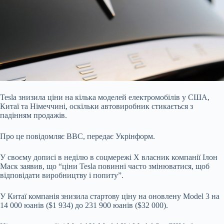
Tesla знизила ціни на кілька моделей електромобілів у США,
Китаї та Німеччині, оскільки автовиробник стикається з
падінням продажів.
Про це повідомляє ВВС, передає
Укрінформ.
У своєму дописі в неділю в соцмережі X власник компанії Ілон
Маск заявив, що “ціни Tesla повинні часто змінюватися, щоб
відповідати виробництву і попиту”.
У Китаї компанія знизила стартову ціну на оновлену Model 3 на
14 000 юанів ($1 934) до 231 900 юанів ($32 000).