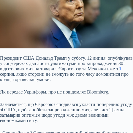
Президент США Дональд Трамп у суботу, 12 липня, опублікував
у соцмережах два листи-ультиматуми про запровадження 30-
відсоткових мит на товари з Євросоюзу та Мексики вже
з
1
серпня, якщо сторони не зможуть до того часу домовитися про
кращі торгівельні умови.
Як передає Укрінформ, про це повідомляє Bloomberg.
Зазначається, що Євросоюз сподівався укласти попередню угоду
зі США, щоб запобігти запровадженню мит, але лист Трампа
затьмарив оптимізм щодо угоди між двома великими
економіками світу.
«Європейський Союз дозволить повний, відкритий доступ до