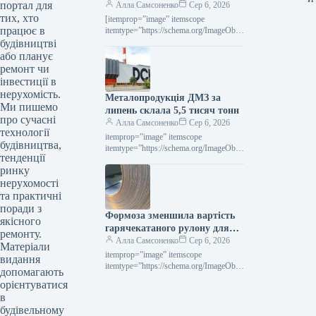
портал для
року підвищила виручку на
Алла Самсоненко
Сер 6, 2026
тих, хто
2,4% порівняно з попереднім
[itemprop=”image” itemscope
працює в
роком.
itemtype=”https://schema.org/ImageObje
ct” rel=”nofollow”> voestalpine.com
будівництві
Новини Глобальний ринок voestalpine
або планує
Роздрукувати 80 06 Серпня 2026
ремонт чи
Voestalpine у І кварталі 2027
інвестиції в
фінроку…
нерухомість.
Металопродукція ДМЗ за
Ми пишемо
липень склала 5,5 тисяч тонн
про сучасні
Алла Самсоненко
Сер 6, 2026
технології
itemprop=”image” itemscope
будівництва,
itemtype=”https://schema.org/ImageObje
тенденції
ct” rel=”nofollow”> ДМЗ Новини
ринку
Компанії ДМЗ Друкувати 93 06
Серпня 2026 ДМЗ у липні виробив 5,5
нерухомості
тис. т…
та практичні
поради з
Формоза зменшила вартість
якісного
гарячекатаного рулону для
ремонту.
вересневої реалізації
Алла Самсоненко
Сер 6, 2026
Матеріали
itemprop=”image” itemscope
видання
itemtype=”https://schema.org/ImageObje
допомагають
ct” rel=”nofollow”> shutterstock.com
орієнтуватися
HRC Новини Глобальний ринок ціни
в
на г/к прокат Роздрукувати 91 06
будівельному
Серпня 2026 Formosa знизила…