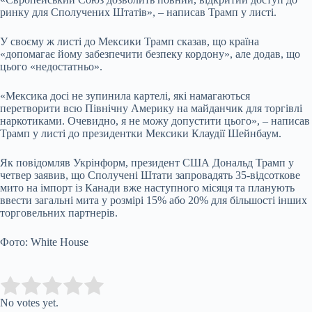
ринку для Сполучених Штатів», – написав Трамп у листі.
У своєму ж листі до Мексики Трамп сказав, що країна
«допомагає йому забезпечити безпеку кордону», але додав, що
цього «недостатньо».
«Мексика досі не зупинила картелі, які намагаються
перетворити всю Північну Америку на майданчик для торгівлі
наркотиками. Очевидно, я не можу допустити цього», – написав
Трамп у листі до президентки Мексики Клаудії Шейнбаум.
Як повідомляв Укрінформ, президент США Дональд Трамп у
четвер заявив, що Сполучені Штати запровадять 35-відсоткове
мито на імпорт із Канади вже наступного місяця та планують
ввести загальні мита у розмірі 15% або 20% для більшості інших
торговельних партнерів.
Фото: White House
Submit Rating
Rate this item:
No votes yet.