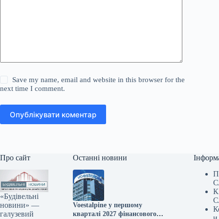
Save my name, email and website in this browser for the
next time I comment.
Опублікувати коментар
Про сайт
Останні новини
Інформ
П
С
К
«Будівельні
С
новини» —
Voestalpine у першому
К
галузевий
кварталі 2027 фінансового
и