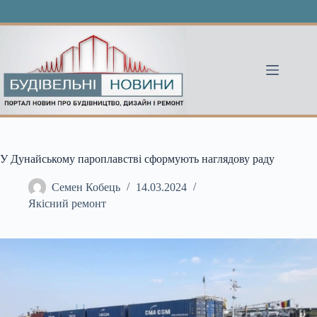
Перейти
до
вмісту
У Дунайському пароплавстві сформують наглядову раду
Семен Кобець
14.03.2024
Якісний ремонт