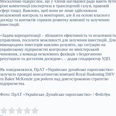
Москаленко підкреслює, що у членів наглядової ради мають бути
різні компетенції (експертиза в транспортній галузі, правовій
сфері тощо). Важливо, щоб вони не лише здійснювали
незалежний контроль та моніторинг, але й на основі власного
досвіду та контактів сприяли розвитку компанії та залученню
інвестицій.
«Задача корпоратизації – збільшити ефективність та незалежність
управління, посилити можливості для залучення інвестицій. Для
міжнародних інвесторів важливо розуміти, що ситуацію на
українському підприємстві контролює не міністерський
чиновник, а команда незалежних фахівців з бездоганною
репутацією та достатнім досвідом», – додав гендиректор УДП.
Як повідомлялося, ПрАТ «Українське дунайське пароплавство»
залучило провідні консалтингові компанії Royal Haskoning DHV
та Baker McKenzie для роботи над довгостроковою стратегію
підприємства.
Фото: ПрАТ «Українське Дунайське пароплавство» / Фейсбук
Submit Rating
Rate this item: