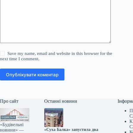
Save my name, email and website in this browser for the
next time I comment.
Опублікувати коментар
Про сайт
Останні новини
Інформ
П
С
К
«Будівельні
С
новини» —
«Суха Балка» запустила два
К