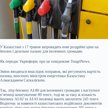
У Казахстані з 17 травня запровадять нові роздрібні ціни на
бензин і дизельне пальне для іноземних громадян.
Як передає Укрінформ, про це повідомляє TengriNews.
Зміни
вводяться внаслідок поправок, які регулюють вартість
палива, внесених міністром енергетики Казахстану
Алмасадамом Саткалієвим.
Так, літр бензину АІ-80 для іноземних громадян з наступної
п’ятниці коштуватиме 89 тенге, тоді як за таку ж кількість
бензину АІ-92 та АІ-93 іноземці мають заплатити 245 тенге.
Водночас за наявності казахстанських водійських документів
вартість літра цих марок бензину становитиме 205 тенге з