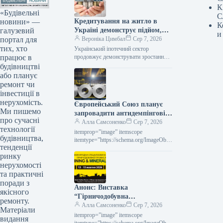
К
«Будівельні
С
новини» —
Кредитування на житло в
К
галузевий
Україні демонструє підйом,
и
портал для
проте без підтримки держави
Вероніка Цимбал
Сер 7, 2026
тих, хто
сфера практично не
Український іпотечний сектор
працює в
функціонує.
продовжує демонструвати зростання,
проте його поступ залишається майже
будівництві
винятково залежним від державної
або планує
допомоги. Згідно з заявою Олени…
ремонт чи
інвестиції в
нерухомість.
Європейський Союз планує
Ми пишемо
запровадити антидемпінгові
про сучасні
збори на холоднокатаний
Алла Самсоненко
Сер 7, 2026
технології
прокат з п’яти держав.
itemprop=”image” itemscope
будівництва,
itemtype=”https://schema.org/ImageObje
тенденції
ct” rel=”nofollow”> shutterstock.com
ринку
Холоднокатаний рулон Новини
Глобальний ринок захисні заходи
нерухомості
Роздрукувати 197 07 Серпня 2026 ЄС
та практичні
планує запровадити…
поради з
Анонс: Виставка
якісного
“Гірничодобувна
ремонту.
промисловість та мінерали
Алла Самсоненко
Сер 7, 2026
Матеріали
Експо 2026”
itemprop=”image” itemscope
видання