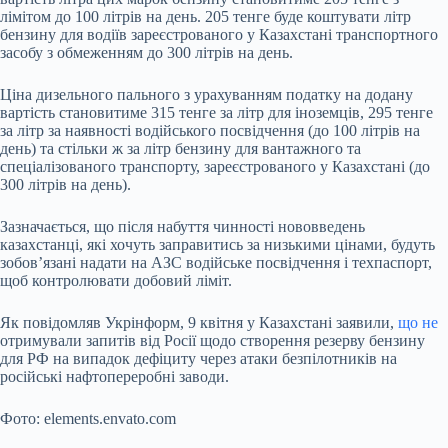
лімітом до 100 літрів на день. 205 тенге буде коштувати літр
бензину для водіїв зареєстрованого у Казахстані транспортного
засобу з обмеженням до 300 літрів на день.
Ціна дизельного пального з урахуванням податку на додану
вартість становитиме 315 тенге за літр для іноземців, 295 тенге
за літр за наявності водійського посвідчення (до 100 літрів на
день) та стільки ж за літр бензину для вантажного та
спеціалізованого транспорту, зареєстрованого у Казахстані (до
300 літрів на день).
Зазначається, що після набуття чинності нововведень
казахстанці, які хочуть заправитись за низькими цінами, будуть
зобов’язані надати на АЗС водійське посвідчення і техпаспорт,
щоб контролювати добовий ліміт.
Як повідомляв Укрінформ, 9 квітня у Казахстані заявили,
що не
отримували запитів від Росії щодо створення резерву бензину
для РФ на випадок дефіциту через атаки безпілотників на
російські нафтопереробні заводи.
Фото: elements.envato.com