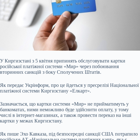
У Киргизстані з 5 квітня припинять обслуговувати картки
російської платіжної системи «Мир» через побоювання
вторинних санкцій з боку Сполучених Штатів.
Як
передає Укрінформ, про це йдеться у пресрелізі Національної
платіжної системи Киргизстану «Елкарт».
Зазначається, що картки системи «Мир» не прийматимуть у
банкоматах, ними неможливо буде здійснити оплату, у тому
числі в інтернет-магазинах, а також провести переказ на інші
картки у межах Киргизстану.
Як пише Эхо Кавказа, під безпосередні санкції США потрапило
російське АТ «Національна система платіжних карт», яка є