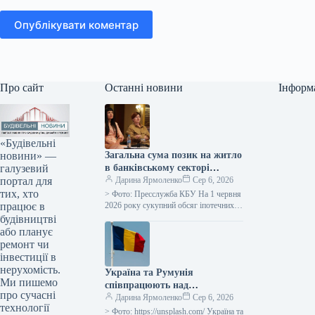
Опублікувати коментар
Про сайт
Останні новини
Інформ
«Будівельні
новини» —
Загальна сума позик на житло
галузевий
в банківському секторі
портал для
досягла 50 мільярдів гривень.
Дарина Ярмоленко
Сер 6, 2026
тих, хто
> Фото: Пресслужба КБУ На 1 червня
працює в
2026 року сукупний обсяг іпотечних
позик у банківській системі досяг 50
будівництві
мільярдів гривень,…
або планує
ремонт чи
інвестиції в
нерухомість.
Україна та Румунія
Ми пишемо
співпрацюють над
про сучасні
збільшенням логістичного
Дарина Ярмоленко
Сер 6, 2026
технології
потенціалу порту Констанца
> Фото: https://unsplash.com/ Україна та