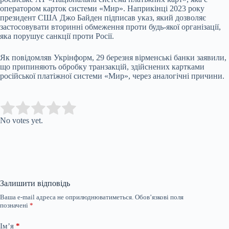
оператором карток системи «Мир». Наприкінці 2023 року
президент США Джо Байден підписав указ, який дозволяє
застосовувати вторинні обмеження проти будь-якої організації,
яка порушує санкції проти Росії.
Як повідомляв Укрінформ, 29 березня вірменські банки заявили,
що припиняють обробку транзакцій, здійснених картками
російської платіжної системи «Мир», через аналогічні причини.
Submit Rating
Rate this item:
No votes yet.
Залишити відповідь
Ваша e-mail адреса не оприлюднюватиметься.
Обов’язкові поля
позначені
*
Ім’я
*