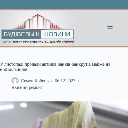
Перейти
до
вмісту
У листопаді продали активів банків-банкрутів майже на
₴50 мільйонів
Семен Кобець
06.12.2023
Якісний ремонт