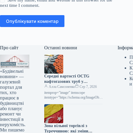
Save my name, email and website in this browser for the
next time I comment.
Опублікувати коментар
Про сайт
Останні новини
Інформ
П
С
К
«Будівельні
С
новини» —
Середні вартості OCTG
К
галузевий
нафтогазових труб у
и
портал для
Сполучених Штатах у липні
Алла Самсоненко
Сер 7, 2026
тих, хто
залишалися незмінними,
itemprop=”image” itemscope
працює в
досягнувши позначки $2563 за
itemtype=”https://schema.org/ImageObje
ct” rel=”nofollow”> Новини
будівництві
тонну.
Глобальний ринок ціни на прокат
або планує
Роздрукувати 297 06 Серпня 2026
ремонт чи
Середні ціни на нафтогазові труби…
інвестиції в
нерухомість.
Зона вільної торгівлі з
Ми пишемо
Туреччиною: які зміни