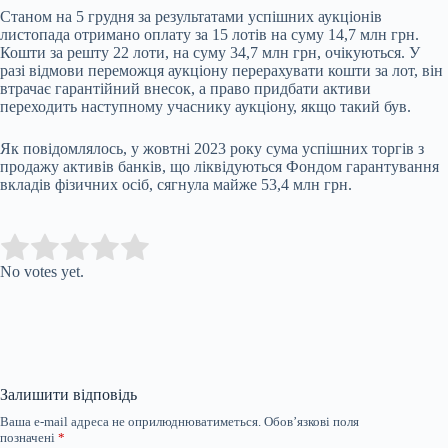
Станом на 5 грудня за результатами успішних аукціонів
листопада отримано оплату за 15 лотів на суму 14,7 млн грн.
Кошти за решту 22 лоти, на суму 34,7 млн грн, очікуються. У
разі відмови переможця аукціону перерахувати кошти за лот, він
втрачає гарантійний внесок, а право придбати активи
переходить наступному учаснику аукціону, якщо такий був.
Як повідомлялось, у жовтні 2023 року сума успішних торгів з
продажу активів банків, що ліквідуються Фондом гарантування
вкладів фізичних осіб, сягнула майже 53,4 млн грн.
Submit Rating
Rate this item:
No votes yet.
Залишити відповідь
Ваша e-mail адреса не оприлюднюватиметься.
Обов’язкові поля
позначені
*