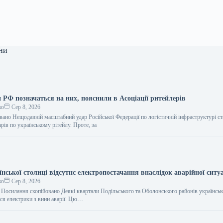
ни
 РФ позначаться на них, пояснили в Асоціації ритейлерів
ко
Сер 8, 2026
вано Нещодавній масштабний удар Російської Федерації по логістичній інфраструктурі с
рів по українському рітейлу. Проте, за
їнської столиці відсутнє електропостачання внаслідок аварійної ситуа
ко
Сер 8, 2026
 Посилання скопійовано Деякі квартали Подільського та Оболонського районів українськ
ся електрики з вини аварії. Цю…