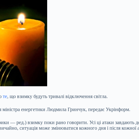
ро
те
, що взимку будуть тривалі відключення світла.
я міністра енергетики Людмила Гринчук, передає Укрінформ.
ики — ред.) взимку поки рано говорити. Усі ці атаки завдають д
вичайно, ситуація може змінюватися кожного дня і після кожної а