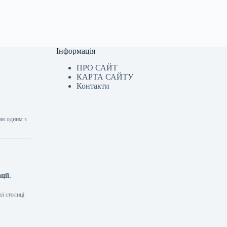
Інформація
ПРО САЙТ
КАРТА САЙТУ
Контакти
тав одним з
ції.
ої столиці