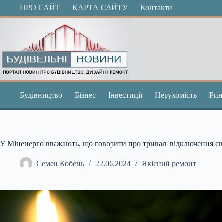
Перейти
ПРО САЙТ
КАРТА САЙТУ
Контакти
до
вмісту
Будівництво
Бізнес
Інвестиції
Нерухомість
Рин
У Міненерго вважають, що говорити про тривалі відключення св
Семен Кобець
22.06.2024
Якісний ремонт