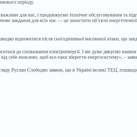
имового періоду.
важливе для нас, і продовжуємо технічне обслуговування та підго
ючове завдання для всіх нас — це захистити об’єкти енергетичної
 швидко відновитися після сьогоднішньої масованої атаки, що за
итися до споживання електроенергії. І ми дуже дякуємо нашим 
се від себе можливе, щоб все-таки зберегти енергосистему», – зая
гляду Руслан Слободян заявив, що в Україні великі ТЕЦ, пошкод