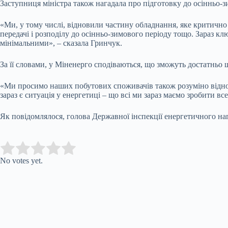
Заступниця міністра також нагадала про підготовку до осінньо-з
«Ми, у тому числі, відновили частину обладнання, яке критично 
передачі і розподілу до осінньо-зимового періоду тощо. Зараз кл
мінімальними», – сказала Гринчук.
За її словами, у Міненерго сподіваються, що зможуть достатньо
«Ми просимо наших побутових споживачів також розуміно віднос
зараз є ситуація у енергетиці – що всі ми зараз маємо зробити в
Як повідомлялося, голова Державної інспекції енергетичного на
Submit Rating
Rate this item:
No votes yet.