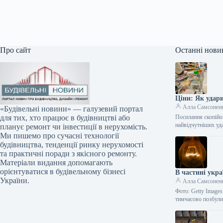
Про сайт
Останні нови
Ціни: Як удари
Алла Самсонен
«Будівельні новини» — галузевий портал
Посилання скопійо
для тих, хто працює в будівництві або
найвідчутніших уда
планує ремонт чи інвестиції в нерухомість.
Ми пишемо про сучасні технології
будівництва, тенденції ринку нерухомості
та практичні поради з якісного ремонту.
Матеріали видання допомагають
орієнтуватися в будівельному бізнесі
В частині укра
України.
Алла Самсонен
Фото: Getty Images
тимчасово позбули