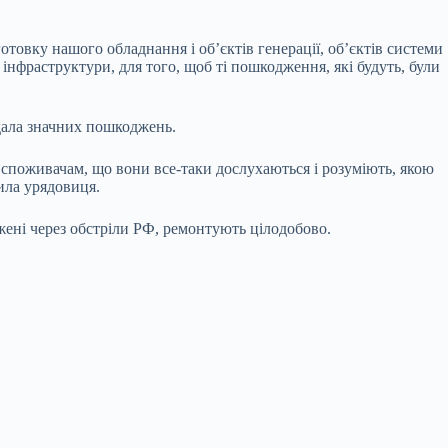
товку нашого обладнання і об’єктів генерації, об’єктів системи
 інфраструктури, для того, щоб ті пошкодження, які будуть, були
вдала значних пошкоджень.
споживачам, що вони все-таки дослухаються і розуміють, якою
вила урядовиця.
жені через обстріли РФ, ремонтують цілодобово.