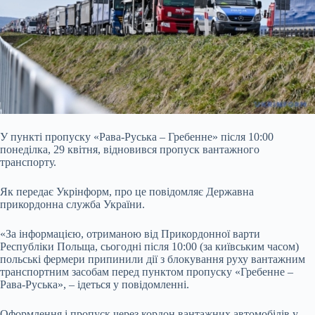
У пункті пропуску «Рава-Руська – Гребенне» після 10:00
понеділка, 29 квітня, відновився пропуск вантажного
транспорту.
Як передає Укрінформ, про це
повідомляє Державна
прикордонна служба України.
«За інформацією, отриманою від Прикордонної варти
Республіки Польща, сьогодні після 10:00 (за київським часом)
польські фермери припинили дії з блокування руху вантажним
транспортним засобам перед пунктом пропуску «Гребенне –
Рава-Руська», – ідеться у повідомленні.
Оформлення і пропуск через кордон вантажних автомобілів у