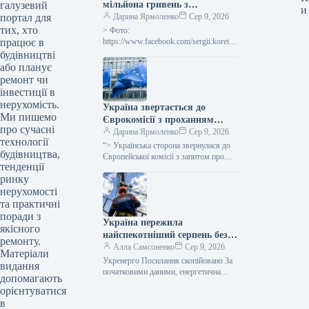
галузевий
мільйона гривень з
и
портал для
державного бюджету для
Дарина Ярмоленко
Сер 9, 2026
тих, хто
відновлювальних робіт та
> Фото:
працює в
подолання наслідків війни.
https://www.facebook.com/sergii.koretsk
yi.page Уряд України схвалив
будівництві
виділення коштів, запланованих у
або планує
державному бюджеті на 2026 рік для
ремонт чи
фінансування регіональної політики,
інвестиції в
з…
нерухомість.
Україна звертається до
Ми пишемо
Єврокомісії з проханням
про сучасні
надати 220 мільйонів євро для
Дарина Ярмоленко
Сер 9, 2026
технології
допомоги
“> Українська сторона звернулася до
будівництва,
сільськогосподарським
Європейської комісії з запитом про
тенденції
надання 220 мільйонів євро у вигляді
виробникам через
ринку
безповоротної фінансової допомоги.
заблоковані порти.
Ця…
нерухомості
та практичні
поради з
Україна пережила
якісного
найспекотніший серпень без
ремонту.
відключень електроенергії –
Алла Самсоненко
Сер 9, 2026
Матеріали
заявив Шмигаль.
Укренерго Посилання скопійовано За
видання
початковими даними, енергетична
допомагають
система України пережила пік
орієнтуватися
серпневої спеки, який встановив новий
в
температурний рекорд, не вдаючись…