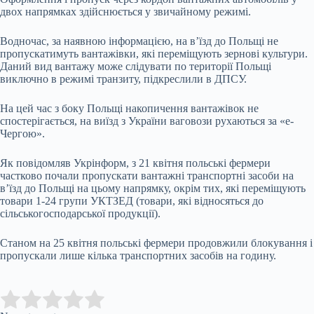
двох напрямках здійснюється у звичайному режимі.
Водночас, за наявною інформацією, на в’їзд до Польщі не
пропускатимуть вантажівки, які переміщують зернові культури.
Даний вид вантажу може слідувати по території Польщі
виключно в режимі транзиту, підкреслили в ДПСУ.
На цей час з боку Польщі накопичення вантажівок не
спостерігається, на виїзд з України ваговози рухаються за «е-
Чергою».
Як повідомляв Укрінформ, з 21 квітня польські фермери
частково почали пропускати вантажні транспортні засоби на
вʼїзд до Польщі на цьому напрямку, окрім тих, які переміщують
товари 1-24 групи УКТЗЕД (товари, які відносяться до
сільськогосподарської продукції).
Станом на 25 квітня польські фермери продовжили блокування і
пропускали лише кілька транспортних засобів на годину.
Submit Rating
Rate this item: