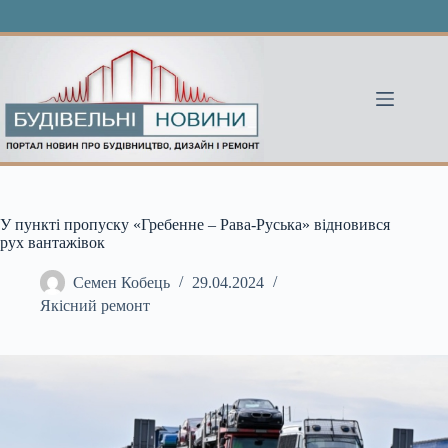
Перейти
до
вмісту
У пункті пропуску «Гребенне – Рава-Руська» відновився
рух вантажівок
Семен Кобець
29.04.2024
Якісний ремонт