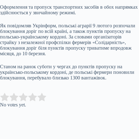
Оформлення та пропуск транспортних засобів в обох напрямках
здійснюється у звичайному режимі.
Як повідомляв Укрінформ, польські аграрії 9 лютого розпочали
блокування доріг по всій країні, а також пунктів пропуску на
польсько-українському кордоні. За словами організаторів
страйку з незалежної профспілки фермерів «Солідарність»,
блокування доріг біля пунктів пропуску триватиме впродовж
місяця, до 10 березня.
Станом на ранок суботи у чергах до пунктів пропуску на
українсько-польському кордоні, де польські фермери поновили
блокування, перебувало близько 1300 вантажівок.
Submit Rating
Rate this item:
No votes yet.