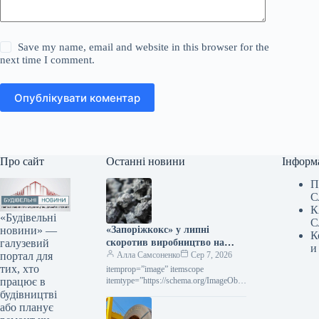
Save my name, email and website in this browser for the
next time I comment.
Опублікувати коментар
Про сайт
Останні новини
Інформ
П
С
К
«Будівельні
С
новини» —
«Запоріжкокс» у липні
К
галузевий
скоротив виробництво на
и
портал для
15,3% порівняно з попереднім
Алла Самсоненко
Сер 7, 2026
тих, хто
місяцем.
itemprop=”image” itemscope
працює в
itemtype=”https://schema.org/ImageObje
ct” rel=”nofollow”> zaporozhcoke.com
будівництві
Новини Компанії виробництво коксу
або планує
Роздрукувати 130 07 Серпня 2026