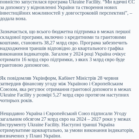
повністю запустилася програма Ukraine Facility. “Ми вдячні ЄС
за допомогу у відновленні України та створення нових
інвестиційних можливостей у довгостроковій перспективі”, –
додала вона.
Зазначається, що всього бюджетна підтримка в межах першої
складової програми, включно з кредитними та грантовими
коштами, становить 38,27 млрд євро. Програма забезпечить
надходження траншів відповідно до квартального графіка
виконання індикаторів. Загалом у 2024 році Україна очікує
отримати 16 млрд євро підтримки, з яких 3 млрд євро буде
грантовою допомогою.
Як повідомляв Укрінформ, Кабінет Міністрів 28 червня
затвердив фінансову угоду між Україною і Європейським
Союзом, яка регулює отримання грантової допомоги в межах
Ukraine Facility у розмірі 5,27 млрд євро протягом наступних
чотирьох років.
Нещодавно Україна і Європейський Союз підписали Угоду
загальним обсягом 27 млрд євро на 2024 – 2027 роки у межах
Інструменту Ukraine Facility. Наступні транші Україна
отримуватиме щоквартально, за умови виконання індикаторів,
визначених у Плані України.