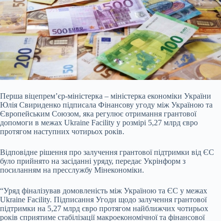
Перша віцепрем’єр-міністерка – міністерка економіки України
Юлія Свириденко підписала Фінансову угоду між Україною та
Європейським Союзом, яка регулює
отримання грантової
допомоги в межах Ukraine Facility у розмірі 5,27 млрд євро
протягом наступних чотирьох років.
Відповідне рішення про залучення грантової підтримки від ЄС
було прийнято на засіданні уряду, передає Укрінформ з
посиланням на пресслужбу Мінекономіки.
“Уряд фіналізував домовленість між Україною та ЄС у межах
Ukraine Facility. Підписання Угоди щодо залучення грантової
підтримки на 5,27 млрд євро протягом найближчих чотирьох
років сприятиме стабілізації макроекономічної та фінансової