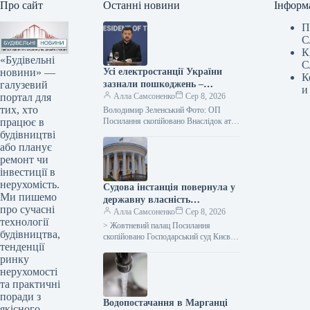
Про сайт
Останні новини
Інформ
П
С
К
«Будівельні
С
новини» —
Усі електростанції України
К
галузевий
зазнали пошкоджень –
и
портал для
Зеленський
Алла Самсоненко
Сер 8, 2026
тих, хто
Володимир Зеленський Фото: ОП
працює в
Посилання скопійовано Внаслідок атак
з боку Росії практично не лишилося
будівництві
жодного цілого об’єкта
або планує
енергогенерації в Україні.…
ремонт чи
інвестиції в
нерухомість.
Судова інстанція повернула у
Ми пишемо
державну власність
про сучасні
Жовтневий палац, оцінений
Алла Самсоненко
Сер 8, 2026
технології
приблизно в мільярд.
> Жовтневий палац Посилання
будівництва,
скопійовано Господарський суд Києва
тенденції
задовольнив клопотання щодо
ринку
повернення у державне володіння
споруд колишнього Жовтневого
нерухомості
палацу. Про…
та практичні
поради з
Водопостачання в Марганці
якісного