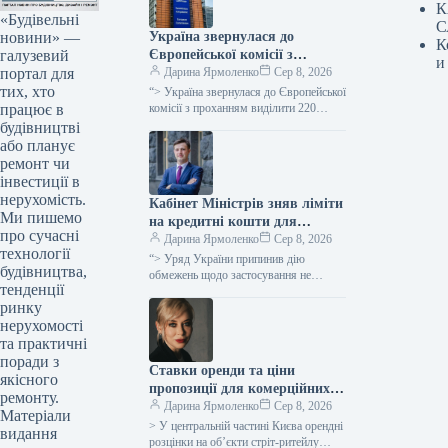
К
«Будівельні
С
новини» —
Україна звернулася до
К
галузевий
Європейської комісії з
и
портал для
проханням надати 220
Дарина Ярмоленко
Сер 8, 2026
тих, хто
мільйонів євро для допомоги
“> Україна звернулася до Європейської
працює в
аграрному сектору у зв’язку
комісії з проханням виділити 220
мільйонів євро безповоротної
будівництві
із блокуванням портів.
допомоги для компенсації відсотків за
або планує
кредитами малим…
ремонт чи
інвестиції в
нерухомість.
Кабінет Міністрів зняв ліміти
Ми пишемо
на кредитні кошти для
про сучасні
сільськогосподарських
Дарина Ярмоленко
Сер 8, 2026
технології
підприємств в межах
“> Уряд України припинив дію
будівництва,
програми “5-7-9%”
обмежень щодо застосування не
тенденції
більше 20% від суми позики для
ринку
забезпечення обіговими коштами
сільгоспвиробників у…
нерухомості
та практичні
поради з
Ставки оренди та ціни
якісного
пропозиції для комерційних
ремонту.
площ у центральному Києві
Дарина Ярмоленко
Сер 8, 2026
Матеріали
знизилися вдвічі порівняно з
> У центральній частині Києва орендні
видання
2021 роком, за даними UTG.
розцінки на об’єкти стріт-ритейлу