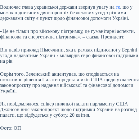
Водночас глава української держави звернув увагу на
те
, що у
межах підписаних двосторонніх безпекових угод з різними
державами світу є пункт щодо фінансової допомоги Україні.
«Це не тільки про військову підтримку, це гуманітарні аспекти,
фінансова та енергетична підтримка», – сказав Президент.
Він навів приклад Німеччини, яка в рамках підписаної у Берліні
угоди надаватиме Україні 7 мільярдів євро фінансової підтримки
на рік.
Окрім того, Зеленський акцентував, що сподівається на
позитивне рішення Палати представників США щодо ухвалення
законопроєкту про надання військової та фінансової допомоги
Україні.
Як повідомлялося, спікер нижньої палати парламенту США
Джонсон вніс законопроєкт щодо підтримки України на розгляд
палати, що відбудеться у суботу, 20 квітня.
Фото: ОП