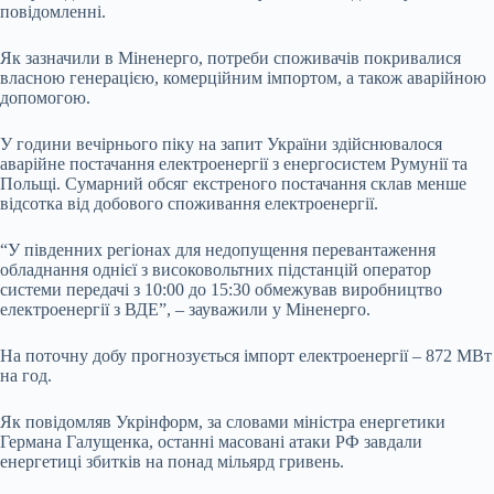
повідомленні.
Як зазначили в Міненерго, потреби споживачів покривалися
власною генерацією, комерційним імпортом, а також аварійною
допомогою.
У години вечірнього піку на запит України здійснювалося
аварійне постачання електроенергії з енергосистем Румунії та
Польщі. Сумарний обсяг екстреного постачання склав менше
відсотка від добового споживання електроенергії.
“У південних регіонах для недопущення перевантаження
обладнання однієї з високовольтних підстанцій оператор
системи передачі з 10:00 до 15:30 обмежував виробництво
електроенергії з ВДЕ”, – зауважили у Міненерго.
На поточну добу прогнозується імпорт електроенергії – 872 МВт
на год.
Як повідомляв Укрінформ, за словами міністра енергетики
Германа Галущенка, останні масовані атаки РФ завдали
енергетиці збитків на понад мільярд гривень.