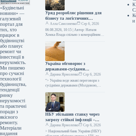
К
«Будівельні
С
новини» —
Уряд розробляє рішення для
К
галузевий
бізнесу та логістичних
и
портал для
операцій після нападів на
Алла Самсоненко
Сер 6, 2026
тих, хто
сховища.
06.08.2026, 10:15 | Автор: Наталя
працює в
Хомка Влада спільно з комерційним
сектором розглядає конкретні кроки
будівництві
для забезпечення стабільного
або планує
функціонування компаній. Сергій…
ремонт чи
інвестиції в
нерухомість.
Україна обговорює з
Ми пишемо
державами-сусідами
про сучасні
можливості збільшення
Дарина Ярмоленко
Сер 6, 2026
технології
інфраструктурних
“> Україна веде жваві переговори з
будівництва,
потужностей для експорту
сусідніми державами (Молдовою,
тенденції
Румунією, Словаччиною, Угорщиною,
зерна на зовнішні ринки –
ринку
Польщею) стосовно того, як
Сибіга
оптимізувати інфраструктуру та
нерухомості
забезпечити…
та практичні
поради з
НБУ збільшив ставку через
якісного
загрозу стійкої інфляції –
ремонту.
Лепушинський
Дарина Ярмоленко
Сер 6, 2026
Матеріали
> Національний банк України (НБУ)
видання