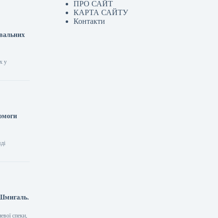
ПРО САЙТ
КАРТА САЙТУ
Контакти
ювальних
х у
помоги
яді
 Шмигаль.
евої спеки,