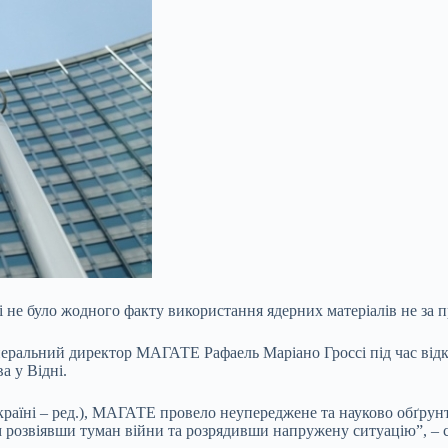
не було жодного факту використання ядерних матеріалів не за 
неральний директор МАГАТЕ Рафаель Маріано Гроссі під час відк
а у Відні.
Україні – ред.), МАГАТЕ провело неупереджене та науково обґру
 розвіявши туман війни та розрядивши напружену ситуацію”, – с