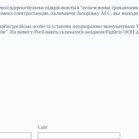
ичної ядерної безпеки підкріплюються “величезними триваючими
омних електростанціях, включаючи Запорізьку АЕС, яка знаходить
ійні російські особи та установи неодноразово звинувачували Ук
би”. На вимогу Росії навіть скликалося засідання Радбезу ООН д
Сайт