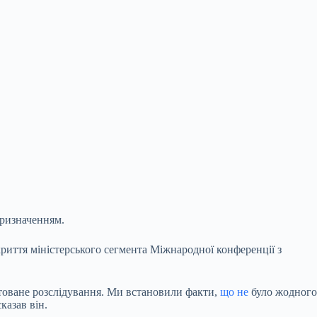
призначенням.
риття міністерського сегмента Міжнародної конференції з
нтоване розслідування. Ми встановили факти,
що не
було жодного
казав він.