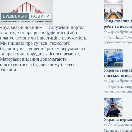
Уряд схвалив 
робіт та подол
«Будівельні новини» — галузевий портал
Дарина Ярмоле
для тих, хто працює в будівництві або
> Фото: https://ww
планує ремонт чи інвестиції в нерухомість.
державному бюджет
Ми пишемо про сучасні технології
будівництва, тенденції ринку нерухомості
та практичні поради з якісного ремонту.
Матеріали видання допомагають
орієнтуватися в будівельному бізнесі
України.
Україна зверта
сільськогоспо
Дарина Ярмоле
“> Українська стор
безповоротної фі
Україна переж
Алла Самсонен
Укренерго Посилан