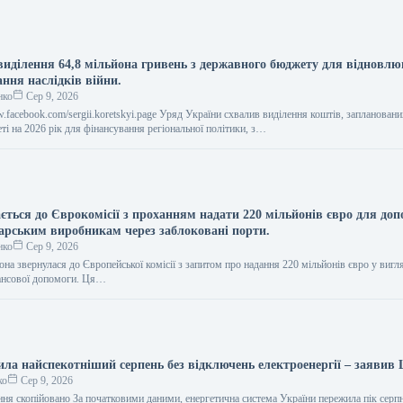
виділення 64,8 мільйона гривень з державного бюджету для відновл
ання наслідків війни.
нко
Сер 9, 2026
w.facebook.com/sergii.koretskyi.page Уряд України схвалив виділення коштів, заплановани
і на 2026 рік для фінансування регіональної політики, з…
ється до Єврокомісії з проханням надати 220 мільйонів євро для до
дарським виробникам через заблоковані порти.
нко
Сер 9, 2026
она звернулася до Європейської комісії з запитом про надання 220 мільйонів євро у вигл
нансової допомоги. Ця…
ила найспекотніший серпень без відключень електроенергії – заявив
ко
Сер 9, 2026
ня скопійовано За початковими даними, енергетична система України пережила пік серпн