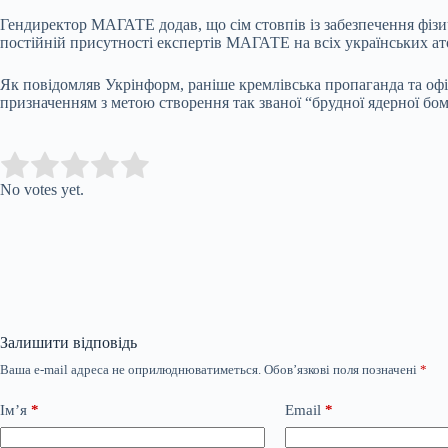
Гендиректор МАГАТЕ додав, що сім стовпів із забезпечення фіз
постійній присутності експертів МАГАТЕ на всіх українських ат
Як повідомляв Укрінформ, раніше кремлівська пропаганда та офіц
призначенням з метою створення так званої “брудної ядерної бом
Submit Rating
Rate this item:
No votes yet.
Залишити відповідь
Ваша e-mail адреса не оприлюднюватиметься.
Обов’язкові поля позначені
*
Ім’я
*
Email
*