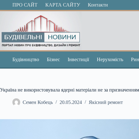
Перейти
ПРО САЙТ
КАРТА САЙТУ
Контакти
до
вмісту
Будівництво
Бізнес
Інвестиції
Нерухомість
Рин
Україна не використовувала ядерні матеріали не за призначенн
Семен Кобець
20.05.2024
Якісний ремонт