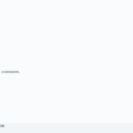
 I comment.
ни