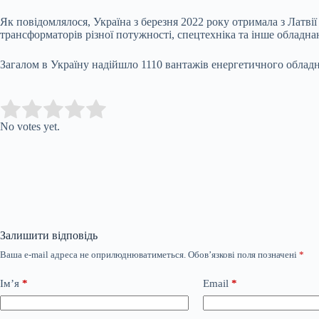
Як повідомлялося, Україна з березня 2022 року отримала з Латв
трансформаторів різної потужності, спецтехніка та інше обладна
Загалом в Україну надійшло 1110 вантажів енергетичного обладнан
Submit Rating
Rate this item:
No votes yet.
Залишити відповідь
Ваша e-mail адреса не оприлюднюватиметься.
Обов’язкові поля позначені
*
Ім’я
*
Email
*