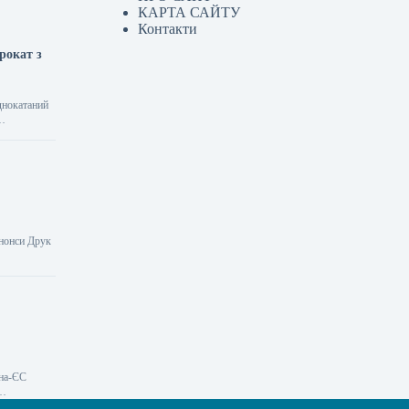
КАРТА САЙТУ
Контакти
рокат з
однокатаний
и…
анонси Друк
їна-ЄС
і…