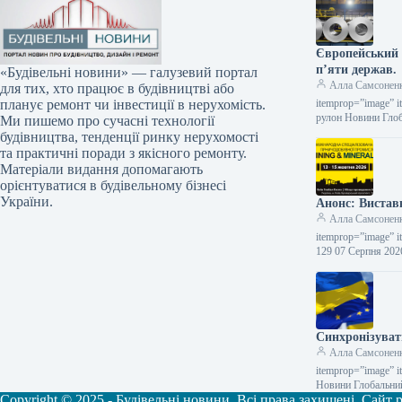
Європейський 
п’яти держав.
«Будівельні новини» — галузевий портал
Алла Самсонен
для тих, хто працює в будівництві або
itemprop=”image” i
планує ремонт чи інвестиції в нерухомість.
рулон Новини Глоб
Ми пишемо про сучасні технології
будівництва, тенденції ринку нерухомості
та практичні поради з якісного ремонту.
Матеріали видання допомагають
орієнтуватися в будівельному бізнесі
України.
Анонс: Вистав
Алла Самсонен
itemprop=”image” i
129 07 Серпня 20
Синхронізуват
Алла Самсонен
itemprop=”image” i
Новини Глобальний
Copyright © 2025 - Будівельні новини. Всі права захищені. Сайт