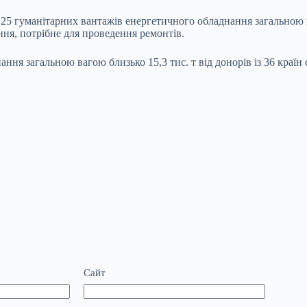
ії 25 гуманітарних вантажів енергетичного обладнання загально
ння, потрібне для проведення ремонтів.
ня загальною вагою близько 15,3 тис. т від донорів із 36 країн с
Сайт