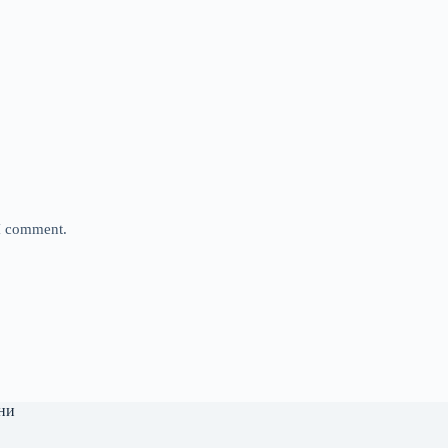
 I comment.
ни