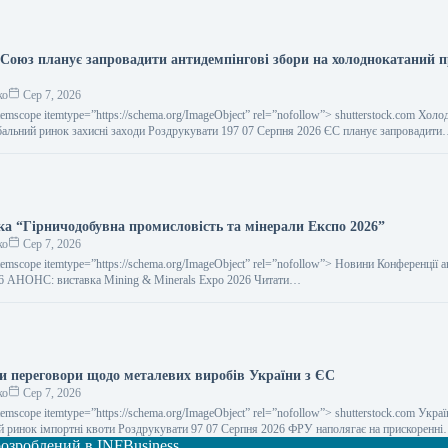
Союз планує запровадити антидемпінгові збори на холоднокатаний п
ко
Сер 7, 2026
temscope itemtype=”https://schema.org/ImageObject” rel=”nofollow”> shutterstock.com Хол
альний ринок захисні заходи Роздрукувати 197 07 Серпня 2026 ЄС планує запровадит
ка “Гірничодобувна промисловість та мінерали Експо 2026”
ко
Сер 7, 2026
temscope itemtype=”https://schema.org/ImageObject” rel=”nofollow”> Новини Конференції 
26 АНОНС: виставка Mining & Minerals Expo 2026 Читати…
и переговори щодо металевих виробів України з ЄС
ко
Сер 7, 2026
temscope itemtype=”https://schema.org/ImageObject” rel=”nofollow”> shutterstock.com Укра
 ринок імпортні квоти Роздрукувати 97 07 Серпня 2026 ФРУ наполягає на прискоренн
 розроблений в INFBusiness