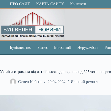
Перейти
ПРО САЙТ
КАРТА САЙТУ
Контакти
до
вмісту
Будівництво
Бізнес
Інвестиції
Нерухомість
Рин
Україна отримала від латвійського донора понад 325 тонн енерг
Семен Кобець
29.04.2024
Якісний ремонт