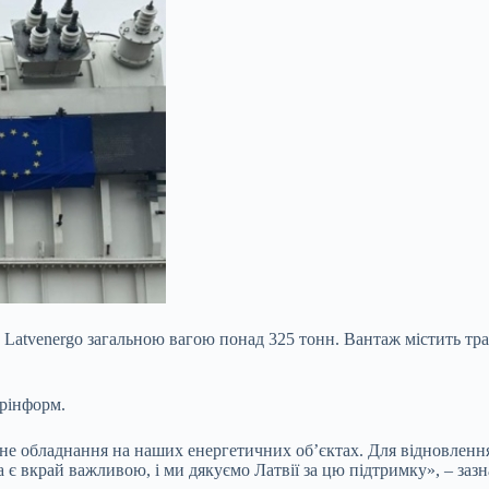
а Latvenergo загальною вагою понад 325 тонн. Вантаж містить 
крінформ.
не обладнання на наших енергетичних об’єктах. Для відновлення
є вкрай важливою, і ми дякуємо Латвії за цю підтримку», – заз