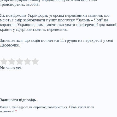
транспортних засобів.
Як повідомляв Укрінформ, угорські перевізники заявили, що
мають намір заблокувати пункт пропуску “Захонь – Чоп” на
кордоні з Україною, вимагаючи скасувати преференції для нашої
країни у сфері вантажних перевезень.
Зазначається, що акція почнеться 11 грудня на перехресті у селі
Дьорьочке.
Submit Rating
Rate this item:
No votes yet.
Залишити відповідь
Ваша e-mail адреса не оприлюднюватиметься.
Обов’язкові поля
позначені
*