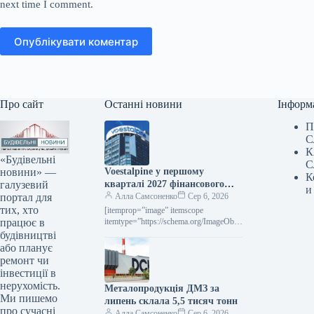
next time I comment.
Опублікувати коментар
Про сайт
Останні новини
Інформ
П
С
К
«Будівельні
С
новини» —
Voestalpine у першому
К
галузевий
кварталі 2027 фінансового
и
портал для
року підвищила виручку на
Алла Самсоненко
Сер 6, 2026
тих, хто
2,4% порівняно з попереднім
[itemprop=”image” itemscope
працює в
роком.
itemtype=”https://schema.org/ImageObje
ct” rel=”nofollow”> voestalpine.com
будівництві
Новини Глобальний ринок voestalpine
або планує
Роздрукувати 80 06 Серпня 2026
ремонт чи
Voestalpine у І кварталі 2027
інвестиції в
фінроку…
нерухомість.
Металопродукція ДМЗ за
Ми пишемо
липень склала 5,5 тисяч тонн
про сучасні
Алла Самсоненко
Сер 6, 2026