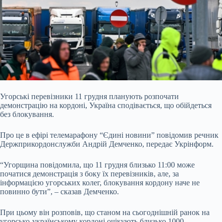
Угорські перевізники 11 грудня планують розпочати
демонстрацію на кордоні, Україна сподівається, що обійдеться
без блокування.
Про це в ефірі телемарафону “Єдині
новини” повідомив речник
Держприкордонслужби Андрій Демченко, передає Укрінформ.
“Угорщина повідомила, що 11 грудня близько 11:00 може
початися демонстрація з боку їх перевізників, але, за
інформацією угорських колег, блокування кордону наче не
повинно бути”, – сказав Демченко.
При цьому він розповів, що станом на сьогоднішній ранок на
угорсько-українському кордоні очікують близько 1000