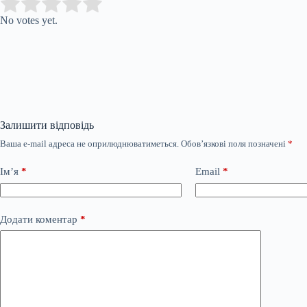
Submit Rating
Rate this item:
No votes yet.
Залишити відповідь
Ваша e-mail адреса не оприлюднюватиметься.
Обов’язкові поля позначені
*
Ім’я
*
Email
*
Додати коментар
*