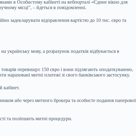
нами в Особистому кабінеті на вебпорталі «Єдине вікно для
учному місці”, – йдеться в повідомленні.
йно задекларувати відправлення вартістю до 10 тис. євро та
а українську мову, а розрахунок податків відбувається в
ь товарів перевищує 150 євро і вони підлягають оподаткуванню,
и нараховані митні платежі зі свого банківського застосунку.
 кабінет.
ником або через митного брокера та особисте подання паперової
сті та поліпшить митні процедури.