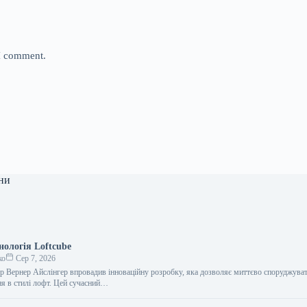
 I comment.
ни
нологія Loftcube
ко
Сер 7, 2026
ер Вернер Айслінгер впровадив інноваційну розробку, яка дозволяє миттєво споруджува
я в стилі лофт. Цей сучасний…