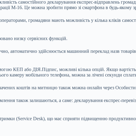
ливість самостійного декларування експрес-відправлень громадя
ації М-16. Це можна зробити прямо зі смартфона в будь-якому зр
ераторами, громадяни мають можливість у кілька кліків самості
овано низку сервісних функцій.
чно, автоматично здійснюється машинний переклад назв товарів н
омогою КЕП або ДІЯ.Підпис, можливі кілька опцій. Якщо вартіст
го камеру мобільного телефона, можна за лічені секунди сплатит
лачених коштів на митницю також можна онлайн через Особистий
ення також залишаються, а саме: декларування експрес-перевіз
тримки (Service Desk), що має сприяти підвищенню продуктивно