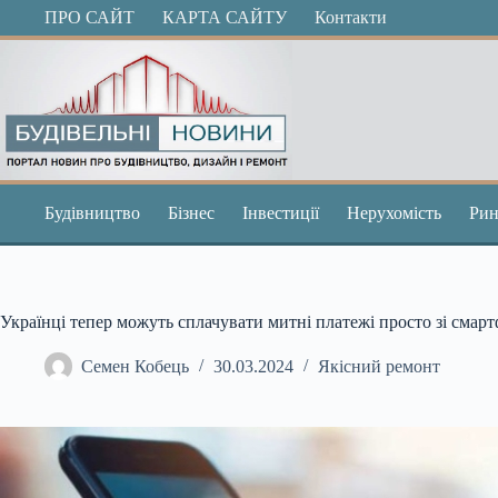
Перейти
ПРО САЙТ
КАРТА САЙТУ
Контакти
до
вмісту
Будівництво
Бізнес
Інвестиції
Нерухомість
Рин
Українці тепер можуть сплачувати митні платежі просто зі смар
Семен Кобець
30.03.2024
Якісний ремонт