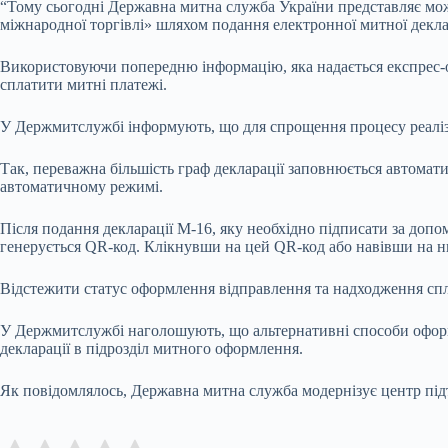
“Тому сьогодні Державна митна служба України представляє мож
міжнародної торгівлі» шляхом подання електронної митної деклар
Використовуючи попередню інформацію, яка надається експрес-оп
сплатити митні платежі.
У Держмитслужбі інформують, що для спрощення процесу реаліз
Так, переважна більшість граф декларації заповнюється автомати
автоматичному режимі.
Після подання декларації М-16, яку необхідно підписати за доп
генерується QR-код. Клікнувши на цей QR-код або навівши на ньо
Відстежити статус оформлення відправлення та надходження сп
У Держмитслужбі наголошують, що альтернативні способи оформл
декларації в підрозділ митного оформлення.
Як повідомлялось, Державна митна служба модернізує центр під