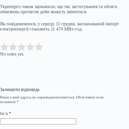
Укренерго також зауважило, що час застосування та обсяги
обмежень протягом доби можуть змінитися.
Як повідомлялося, у середу, 11 грудня, запланований імпорт
електроенергії становить 11 479 МВт-год.
Submit Rating
Rate this item:
No votes yet.
Залишити відповідь
Ваша e-mail адреса не оприлюднюватиметься.
Обов’язкові поля
позначені
*
Ім’я
*