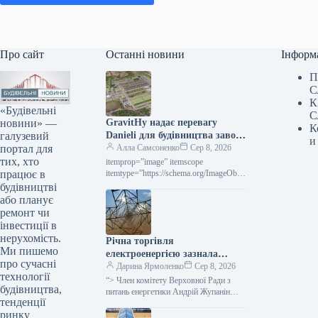
Про сайт
Останні новини
Інформ
П
С
К
«Будівельні
С
новини» —
GravitHy надає перевагу
К
галузевий
Danieli для будівництва заводу
и
портал для
DRI у Фос-сюр-Мер
Алла Самсоненко
Сер 8, 2026
тих, хто
itemprop=”image” itemscope
працює в
itemtype=”https://schema.org/ImageObje
ct” rel=”nofollow”> gravithy.eu
будівництві
GravitHy Новини Глобальний ринок
або планує
зелена сталь Роздрукувати 82 08
ремонт чи
Серпня 2026 GravitHy обрала Danieli
інвестиції в
для…
нерухомість.
Річна торгівля
Ми пишемо
електроенергією зазнала
про сучасні
невдачі через військові
Дарина Ярмоленко
Сер 8, 2026
технології
загрози для покупців та
“> Член комітету Верховної Ради з
будівництва,
надмірну вартість,
питань енергетики Андрій Жупанін
тенденції
вважає, що однією з причин невдачі
повідомляє народний депутат.
ринку
аукціону з продажу електроенергії…