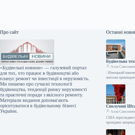
Про сайт
Останні нови
Будівельна тех
Алла Самсонен
«Будівельні новини» — галузевий портал
: Німецький інжен
для тих, хто працює в будівництві або
житлові приміщенн
планує ремонт чи інвестиції в нерухомість.
Ми пишемо про сучасні технології
будівництва, тенденції ринку нерухомості
та практичні поради з якісного ремонту.
Матеріали видання допомагають
орієнтуватися в будівельному бізнесі
Сполучені Шта
України.
Алла Самсонен
США переглядають 
провідних америка