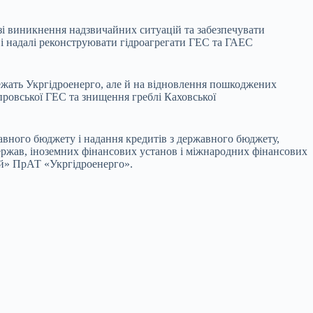
зі виникнення надзвичайних ситуацій та забезпечувати
 і надалі реконструювати гідроагрегати ГЕС та ГАЕС
лежать Укргідроенерго, але й на відновлення пошкоджених
провської ГЕС та знищення греблі Каховської
авного бюджету і надання кредитів з державного бюджету,
 держав, іноземних фінансових установ і міжнародних фінансових
цій» ПрАТ «Укргідроенерго».