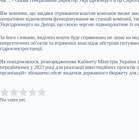
час”, – сказав генеральний директор Укргідроенерго Ігор Сирота
Він зазначив, що завдяки отриманим коштам компанія зможе зак
оперативне відновлення функціонування як станцій компанії, та
Укргідроенерго на Дніпрі, що своєю чергою підвищуватиме їх ек
За його словами, виділені кошти буде спрямовано не лише на мо
енергетичних об’єктів та втрачених внаслідок обстрілів потужн
гідроелектростанції.
Як повідомлялося, розпорядженням Кабінету Міністрів України в
передбачених у 2023 році для реалізації інвестиційних проєктів
організацій» збільшено обсяг видатків державного бюджету для 
Submit Rating
Rate this item:
No votes yet.