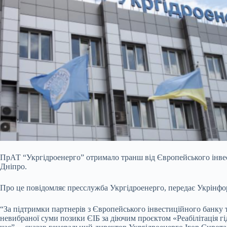
ПрАТ “Укргідроенерго” отримало транш від Європейського інвес
Дніпро.
Про це повідомляє
пресслужба Укргідроенерго, передає Укрінфо
“За підтримки партнерів з Європейського інвестиційного банку 
невибраної суми позики ЄІБ за діючим проєктом «Реабілітація г