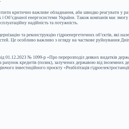
.
упити критично важливе обладнання, аби швидко реагувати у ра
к і Об’єднаної енергосистеми України. Також компанія має змогу
сплуатаційну надійність та потужність.
дернізацію та реконструкцію гідроенергетичних об’єктів, які на
остей. Це особливо важливо з огляду на часткове руйнування Дні
ід 01.12.2023 № 1099-р «Про перерозподіл деяких видатків держ
 за рахунок кредитів (позик), залучених державою від іноземних
діючого інвестиційного проєкту «Реабілітація гідроелектростан