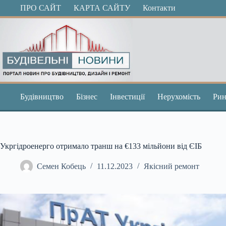
Перейти
ПРО САЙТ
КАРТА САЙТУ
Контакти
до
вмісту
Будівництво
Бізнес
Інвестиції
Нерухомість
Рин
Укргідроенерго отримало транш на €133 мільйони від ЄІБ
Семен Кобець
11.12.2023
Якісний ремонт