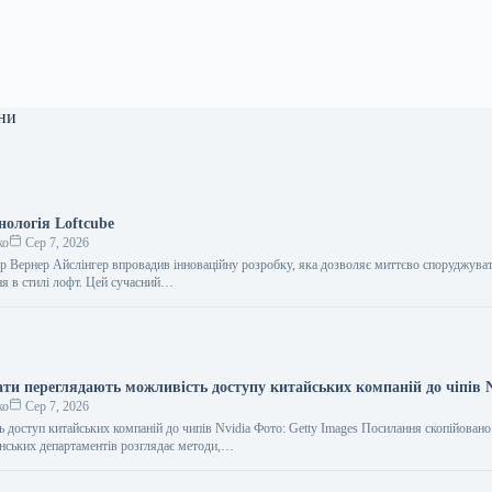
ни
нологія Loftcube
ко
Сер 7, 2026
ер Вернер Айслінгер впровадив інноваційну розробку, яка дозволяє миттєво споруджува
я в стилі лофт. Цей сучасний…
ти переглядають можливість доступу китайських компаній до чіпів N
ко
Сер 7, 2026
доступ китайських компаній до чипів Nvidia Фото: Getty Images Посилання скопійовано
нських департаментів розглядає методи,…