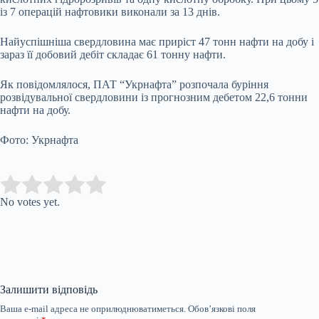
із 7 операцій нафтовики виконали за 13 днів.
Найуспішніша свердловина має приріст 47 тонн нафти на добу і
зараз її добовий дебіт складає 61 тонну нафти.
Як повідомлялося, ПАТ “Укрнафта” розпочала буріння
розвідувальної свердловини із прогнозним дебетом 22,6 тонни
нафти на добу.
Фото: Укрнафта
Submit Rating
Rate this item:
No votes yet.
Залишити відповідь
Ваша e-mail адреса не оприлюднюватиметься.
Обов’язкові поля