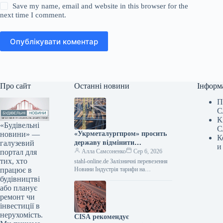
Save my name, email and website in this browser for the
next time I comment.
Опублікувати коментар
Про сайт
Останні новини
Інформ
П
С
К
«Будівельні
С
новини» —
«Укрметалургпром» просить
К
галузевий
державу відмінити
и
портал для
підвищення тарифів на
Алла Самсоненко
Сер 6, 2026
тих, хто
перевезення від Укрзалізниці.
stahl-online.de Залізничні перевезення
працює в
Новини Індустрія тарифи на
вантажоперевезення Роздрукувати 78
будівництві
06 Серпня 2026 «Укрметалургпром»
або планує
закликає уряд анулювати підвищення
ремонт чи
тарифів на…
інвестиції в
нерухомість.
CISA рекомендує