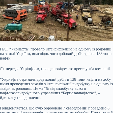
ПАТ “Укрнафта” провело інтенсифікацію на одному із родовищ
на заході України, внаслідок чого добовий дебіт зріс на 138 тонн
нафти.
Як передає Укрінформ, про це
повідомляє пресслужба компанії.
“Укрнафта отримала додатковий дебіт в 138 тонн нафти на добу
після проведення заходів з інтенсифікації видобутку на одному із
західних родовищ. Це +24% від видобутку всього
нафтогазовидобувного управління “Бориславнафтогаз”, –
йдеться у повідомленні.
Повідомляється, що було оброблено 7 свердловин: проведено 6
кислотних гідророзривів та одну кислотну обробку. При цьому 5