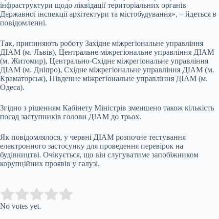
інфраструктури щодо ліквідації територіальних органів
Державної інспекції архітектури та містобудування», – йдеться в
повідомленні.
Так, припиняють роботу Західне міжрегіональне управління
ДІАМ (м. Львів), Центральне міжрегіональне управління ДІАМ
(м. Житомир), Центрально-Східне міжрегіональне управління
ДІАМ (м. Дніпро), Східне міжрегіональне управління ДІАМ (м.
Краматорськ), Південне міжрегіональне управління ДІАМ (м.
Одеса).
Згідно з рішенням Кабінету Міністрів зменшено також кількість
посад заступників голови ДІАМ до трьох.
Як повідомлялося, у червні ДІАМ розпочне тестування
електронного застосунку для проведення перевірок на
будівництві. Очікується, що він слугуватиме запобіжником
корупційних проявів у галузі.
Submit Rating
Rate this item:
No votes yet.