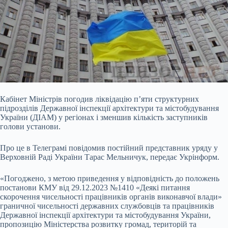
Кабінет Міністрів погодив ліквідацію п’яти структурних
підрозділів Державної інспекції архітектури та містобудування
України (ДІАМ) у регіонах і зменшив кількість
заступників
голови установи.
Про це в Телеграмі повідомив постійний представник уряду у
Верховній Раді України Тарас Мельничук, передає Укрінформ.
«Погоджено, з метою приведення у відповідність до положень
постанови КМУ від 29.12.2023 №1410 «Деякі питання
скорочення чисельності працівників органів виконавчої влади»
граничної чисельності державних службовців та працівників
Державної інспекції архітектури та містобудування України,
пропозицію Міністерства розвитку громад, територій та