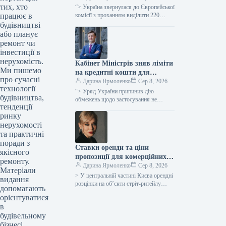
тих, хто
мільйонів євро для допомоги
“> Україна звернулася до Європейської
працює в
аграрному сектору у зв’язку
комісії з проханням виділити 220
мільйонів євро безповоротної
будівництві
із блокуванням портів.
допомоги для компенсації відсотків за
або планує
кредитами малим…
ремонт чи
інвестиції в
нерухомість.
Кабінет Міністрів зняв ліміти
Ми пишемо
на кредитні кошти для
про сучасні
сільськогосподарських
Дарина Ярмоленко
Сер 8, 2026
технології
підприємств в межах
“> Уряд України припинив дію
будівництва,
програми “5-7-9%”
обмежень щодо застосування не
тенденції
більше 20% від суми позики для
ринку
забезпечення обіговими коштами
сільгоспвиробників у…
нерухомості
та практичні
поради з
Ставки оренди та ціни
якісного
пропозиції для комерційних
ремонту.
площ у центральному Києві
Дарина Ярмоленко
Сер 8, 2026
Матеріали
знизилися вдвічі порівняно з
> У центральній частині Києва орендні
видання
2021 роком, за даними UTG.
розцінки на об’єкти стріт-ритейлу
допомагають
скоротилися на 30-50% у доларовому
орієнтуватися
вираженні. Ціни пропозиції для
в
таких…
будівельному
бізнесі