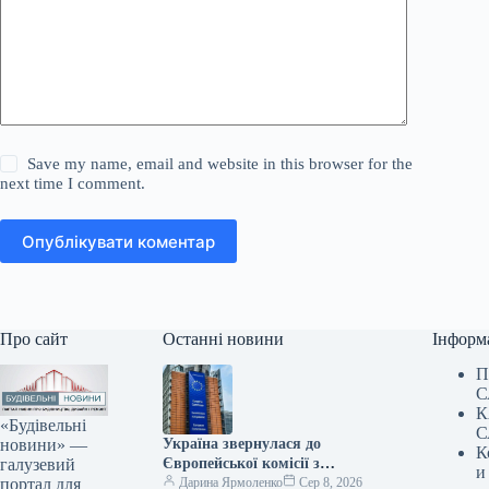
Save my name, email and website in this browser for the
next time I comment.
Опублікувати коментар
Про сайт
Останні новини
Інформ
П
С
К
«Будівельні
С
новини» —
Україна звернулася до
К
галузевий
Європейської комісії з
и
портал для
проханням надати 220
Дарина Ярмоленко
Сер 8, 2026