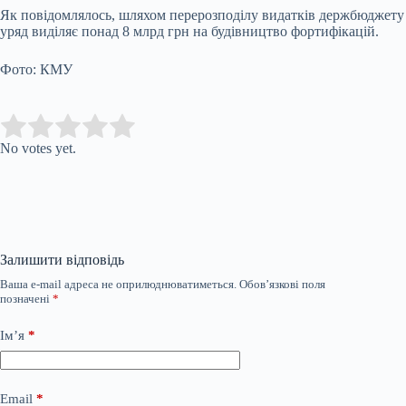
Як повідомлялось, шляхом перерозподілу видатків держбюджету
уряд виділяє понад 8 млрд грн на будівництво фортифікацій.
Фото: КМУ
Submit Rating
Rate this item:
No votes yet.
Залишити відповідь
Ваша e-mail адреса не оприлюднюватиметься.
Обов’язкові поля
позначені
*
Ім’я
*
Email
*