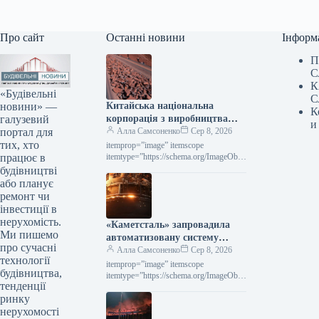
Про сайт
Останні новини
Інформ
П
С
К
«Будівельні
С
новини» —
Китайська національна
К
галузевий
корпорація з виробництва
и
портал для
металів (CMRG) зобов’язала
Алла Самсоненко
Сер 8, 2026
тих, хто
сталеливарні заводи
itemprop=”image” itemscope
працює в
припинити переговори з Rio
itemtype=”https://schema.org/ImageObje
ct” rel=”nofollow”> shutterstock.com
будівництві
Tinto.
Залізна руда Новини Глобальний ринок
або планує
Китай Друк 316 07 Серпня 2026
ремонт чи
Китайська CMRG наказала
інвестиції в
металургійним…
нерухомість.
«Каметсталь» запровадила
Ми пишемо
автоматизовану систему
про сучасні
контролю на другому агрегаті
Алла Самсоненко
Сер 8, 2026
технології
«піч-ківш»
itemprop=”image” itemscope
будівництва,
itemtype=”https://schema.org/ImageObje
тенденції
ct” rel=”nofollow”> Каметсталь Новини
ринку
Підприємства Каметсталь Друкувати
273 07 Серпня 2026 «Каметсталь»
нерухомості