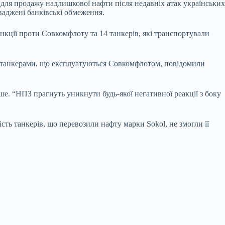
 для продажу надлишкової нафти після недавніх атак українських
оваджені банківські обмеження.
кції проти Совкомфлоту та 14 танкерів, які транспортували
ися танкерами, що експлуатуються Совкомфлотом, повідомили
ше. “НПЗ прагнуть уникнути будь-якої негативної реакції з боку
сть танкерів, що перевозили нафту марки Sokol, не змогли її