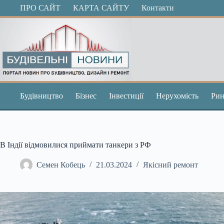
Перейти
ПРО САЙТ
КАРТА САЙТУ
Контакти
до
вмісту
Будівництво
Бізнес
Інвестиції
Нерухомість
Рин
В Індії відмовилися приймати танкери з РФ
Семен Кобець
21.03.2024
Якісний ремонт