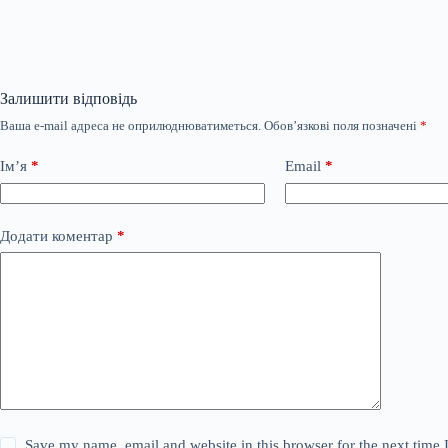
Залишити відповідь
Ваша e-mail адреса не оприлюднюватиметься.
Обов’язкові поля позначені
*
Ім’я
*
Email
*
Додати коментар
*
Save my name, email and website in this browser for the next time