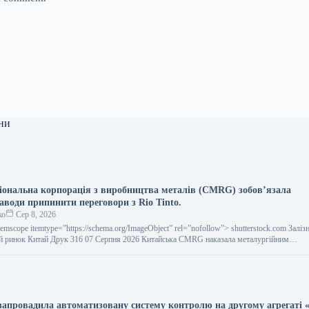
ни
іональна корпорація з виробництва металів (CMRG) зобов’язала
аводи припинити переговори з Rio Tinto.
ко
Сер 8, 2026
temscope itemtype=”https://schema.org/ImageObject” rel=”nofollow”> shutterstock.com Заліз
й ринок Китай Друк 316 07 Серпня 2026 Китайська CMRG наказала металургійним…
запровадила автоматизовану систему контролю на другому агрегаті «