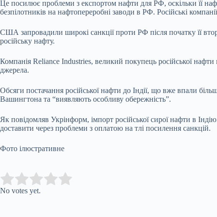
Це посилює проблеми з експортом нафти для РФ, оскільки її наф
безпілотників на нафтопереробні заводи в РФ. Російські компані
США запровадили широкі санкції проти РФ після початку її вто
російську нафту.
Компанія Reliance Industries, великий покупець російської наф
джерела.
Обсяги постачання російської нафти до Індії, що вже впали біль
Вашингтона та “виявляють особливу обережність”.
Як повідомляв Укрінформ, імпорт російської сирої нафти в Індію 
доставити через проблеми з оплатою на тлі посилення санкцій.
Фото ілюстративне
Submit Rating
Rate this item:
No votes yet.