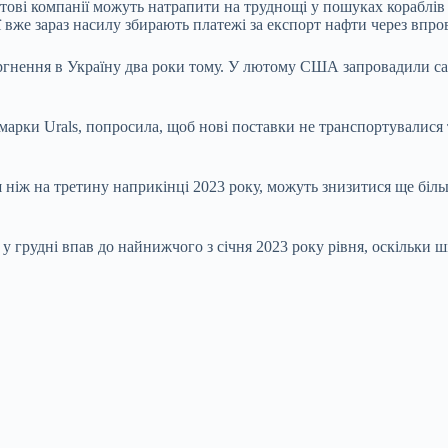
тові компанії можуть натрапити на труднощі у пошуках кораблів
ї вже зараз насилу збирають платежі за експорт нафти через впр
ргнення в Україну два роки тому. У лютому США запровадили сан
ти марки Urals, попросила, щоб нові поставки не транспортувал
ш ніж на третину наприкінці 2023 року, можуть знизитися ще біль
у грудні впав до найнижчого з січня 2023 року рівня, оскільки ші