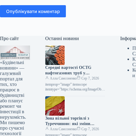
Опублікувати коментар
Про сайт
Останні новини
Інформ
П
С
К
«Будівельні
С
новини» —
Середні вартості OCTG
К
галузевий
нафтогазових труб у
и
портал для
Сполучених Штатах у липні
Алла Самсоненко
Сер 7, 2026
тих, хто
залишалися незмінними,
itemprop=”image” itemscope
працює в
досягнувши позначки $2563 за
itemtype=”https://schema.org/ImageObje
ct” rel=”nofollow”> Новини
будівництві
тонну.
Глобальний ринок ціни на прокат
або планує
Роздрукувати 297 06 Серпня 2026
ремонт чи
Середні ціни на нафтогазові труби…
інвестиції в
нерухомість.
Зона вільної торгівлі з
Ми пишемо
Туреччиною: які зміни
про сучасні
чекають на українське
Алла Самсоненко
Сер 7, 2026
технології
металоведення
itemprop=”image” itemscope