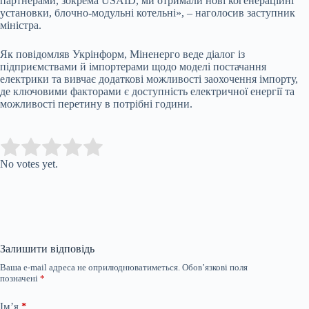
партнерами, зокрема USAID, ми отримали нові когенераційні
установки, блочно-модульні котельні», – наголосив заступник
міністра.
Як повідомляв Укрінформ, Міненерго веде діалог із
підприємствами й імпортерами щодо моделі постачання
електрики та вивчає додаткові можливості заохочення імпорту,
де ключовими факторами є доступність електричної енергії та
можливості перетину в потрібні години.
Submit Rating
Rate this item:
No votes yet.
Залишити відповідь
Ваша e-mail адреса не оприлюднюватиметься.
Обов’язкові поля
позначені
*
Ім’я
*