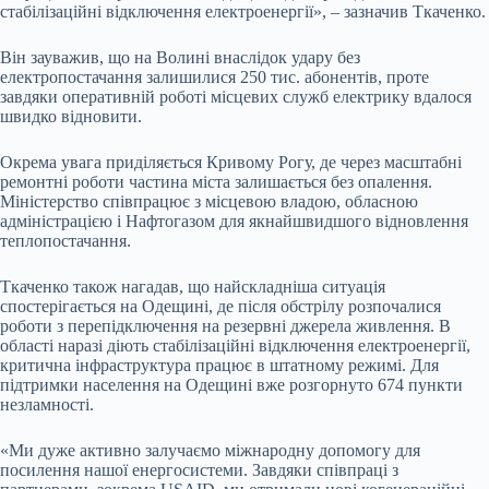
стабілізаційні відключення електроенергії», – зазначив Ткаченко.
Він зауважив, що на Волині внаслідок удару без
електропостачання залишилися 250 тис. абонентів, проте
завдяки оперативній роботі місцевих служб електрику вдалося
швидко відновити.
Окрема увага приділяється Кривому Рогу, де через масштабні
ремонтні роботи частина міста залишається без опалення.
Міністерство співпрацює з місцевою владою, обласною
адміністрацією і Нафтогазом для якнайшвидшого відновлення
теплопостачання.
Ткаченко також нагадав, що найскладніша ситуація
спостерігається на Одещині, де після обстрілу розпочалися
роботи з перепідключення на резервні джерела живлення. В
області наразі діють стабілізаційні відключення електроенергії,
критична інфраструктура працює в штатному режимі. Для
підтримки населення на Одещині вже розгорнуто 674 пункти
незламності.
«Ми дуже активно залучаємо міжнародну допомогу для
посилення нашої енергосистеми. Завдяки співпраці з