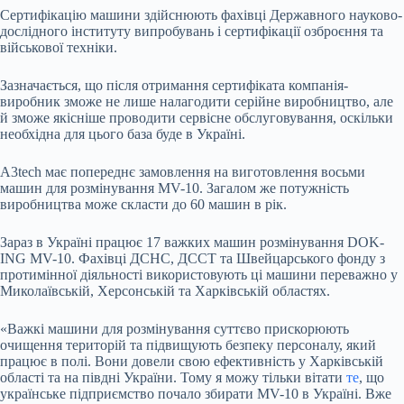
Сертифікацію машини здійснюють фахівці Державного науково-
дослідного інституту випробувань і сертифікації озброєння та
військової техніки.
Зазначається, що після отримання сертифіката компанія-
виробник зможе не лише налагодити серійне виробництво, але
й зможе якісніше проводити сервісне обслуговування, оскільки
необхідна для цього база буде в Україні.
A3tech має попереднє замовлення на виготовлення восьми
машин для розмінування MV-10. Загалом же потужність
виробництва може скласти до 60 машин в рік.
Зараз в Україні працює 17 важких машин розмінування DOK-
ING MV-10. Фахівці ДСНС, ДССТ та Швейцарського фонду з
протимінної діяльності використовують ці машини переважно у
Миколаївській, Херсонській та Харківській областях.
«Важкі машини для розмінування суттєво прискорюють
очищення територій та підвищують безпеку персоналу, який
працює в полі. Вони довели свою ефективність у Харківській
області та на півдні України. Тому я можу тільки вітати
те
, що
українське підприємство почало збирати MV-10 в Україні. Вже