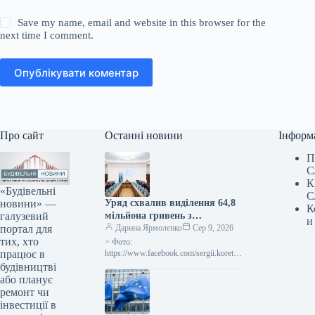
Save my name, email and website in this browser for the
next time I comment.
Опублікувати коментар
Про сайт
Останні новини
Інформ
П
С
К
«Будівельні
С
новини» —
Уряд схвалив виділення 64,8
К
галузевий
мільйона гривень з
и
портал для
державного бюджету для
Дарина Ярмоленко
Сер 9, 2026
тих, хто
відновлювальних робіт та
> Фото:
працює в
подолання наслідків війни.
https://www.facebook.com/sergii.koretsk
yi.page Уряд України схвалив
будівництві
виділення коштів, запланованих у
або планує
державному бюджеті на 2026 рік для
ремонт чи
фінансування регіональної політики,
інвестиції в
з…