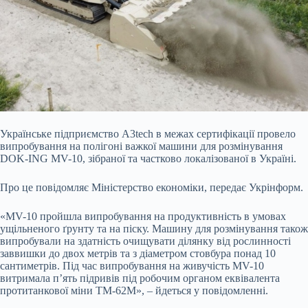
Українське підприємство A3tech в межах сертифікації провело
випробування на полігоні важкої машини для розмінування
DOK-ING MV-10, зібраної та частково локалізованої в
Україні.
Про це повідомляє Міністерство економіки, передає Укрінформ.
«MV-10 пройшла випробування на продуктивність в умовах
ущільненого ґрунту та на піску. Машину для розмінування також
випробували на здатність очищувати ділянку від рослинності
заввишки до двох метрів та з діаметром стовбура понад 10
сантиметрів. Під час випробування на живучість MV-10
витримала п’ять підривів під робочим органом еквівалента
протитанкової міни ТМ-62М», – йдеться у повідомленні.