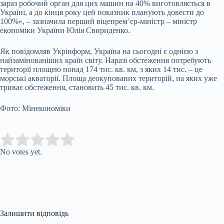
зараз робочий орган для цих машин на 40% виготовляється в
Україні, а до кінця року цей показник планують довести до
100%», – зазначила перший віцепрем’єр-міністр – міністр
економіки України Юлія Свириденко.
Як повідомляв Укрінформ, Україна на сьогодні є однією з
найзамінованіших країн світу. Наразі обстеження потребують
території площею понад 174 тис. кв. км, з яких 14 тис. – це
морські акваторії. Площа деокупованих територій, на яких уже
триває обстеження, становить 45 тис. кв. км.
Фото: Мінекономіки
Submit Rating
Rate this item:
No votes yet.
Залишити відповідь