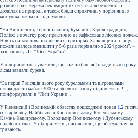
розвивається мережа рекреаційних пуктів для безпечного
дозвілля на природі, а також більш сприятливі у порівнянні з
минулим роком погодні умови.
“На Вінниччині, Тернопільщині, Буковині, Кіровоградщині,
Поліссі з початку року практично не зафіксовано лісових пожеж.
Навіть на замінованих лісових територіях Харківщини площу
пожеж вдалось зменшити у 5-6 разів порівняно з 2024 роком”, –
зазначили у ДП “Ліси України”.
У підприємстві зауважили, що значно більшої шкоди цього року
лісам завдали буревії.
“За перші 7 місяців цього року буреломами та вітровалами
пошкоджено майже 3000 га лісового фонду підприємства!” , –
поінформували в “Ліси України”.
У Рівненскій і Волинській областях пошкоджені понад
1
,2 тисячі
гектарів лісу. Найбільше в Костопільському, Ковельському,
Камінь-Каширському, Володимир-Волинському і Дубенському
надлісництвах. У підприємстві, наголосили, що обстеження ще
тривають.