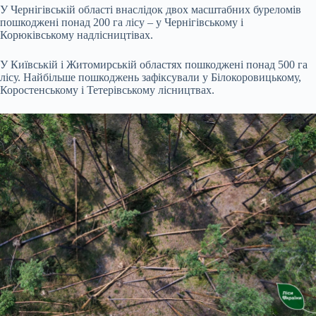
У Чернігівській області внаслідок двох масштабних буреломів
пошкоджені понад 200 га лісу – у Чернігівському і
Корюківському надлісництівах.
У Київській і Житомирській областях пошкоджені понад 500 га
лісу. Найбільше пошкоджень зафіксували у Білокоровицькому,
Коростенському і Тетерівському лісництвах.