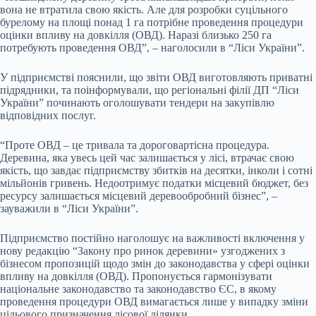
вона не втратила свою якість. Але для розробки суцільного
бурелому на площі понад 1 га потрібне проведення процедури
оцінки впливу на довкілля (ОВД). Наразі близько 250 га
потребують проведення ОВД”, – наголосили в “Ліси України”.
У підприємстві пояснили, що звіти ОВД виготовляють приватні
підрядники, та поінформували, що регіональні філії ДП “Ліси
України” починають оголошувати тендери на закупівлю
відповідних послуг.
“Проте ОВД – це тривала та дороговартісна процедура.
Деревина, яка увесь цей час залишається у лісі, втрачає свою
якість, що завдає підприємству збитків на десятки, інколи і сотні
мільйонів гривень. Недоотримує податки місцевий бюджет, без
ресурсу залишається місцевий деревообробний бізнес”, –
зауважили в “Ліси України”.
Підприємство постійно наголошує на важливості включення у
нову редакцію “Закону про ринок деревини» узгоджених з
бізнесом пропозицій щодо змін до законодавства у сфері оцінки
впливу на довкілля (ОВД). Пропонується гармонізувати
національне законодавство та законодавство ЄС, в якому
проведення процедури ОВД вимагається лише у випадку зміни
цільового призначення лісової ділянки.