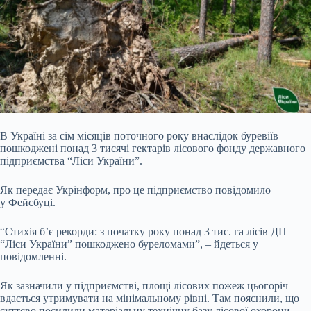
В Україні за сім місяців поточного року внаслідок буревіїв
пошкоджені понад 3 тисячі гектарів лісового фонду державного
підприємства “Ліси України”.
Як передає
Укрінформ, про це підприємство повідомило
у Фейсбуці.
“Стихія б’є рекорди: з початку року понад 3 тис. га лісів ДП
“Ліси України” пошкоджено буреломами”, – йдеться у
повідомленні.
Як зазначили у підприємстві, площі лісових пожеж цьогоріч
вдається утримувати на мінімальному рівні. Там пояснили, що
суттєво посилили матеріальну технічну базу лісової охорони,