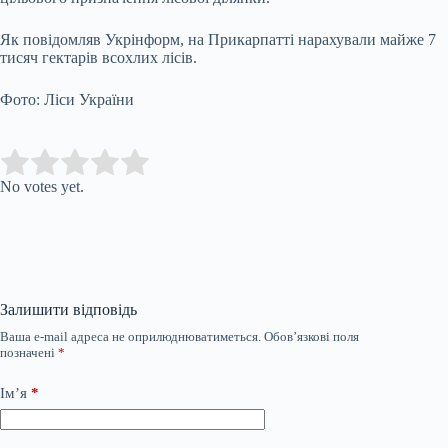
Як повідомляв Укрінформ, на Прикарпатті нарахували майже 7
тисяч гектарів всохлих лісів.
Фото: Ліси України
Submit Rating
Rate this item:
No votes yet.
Залишити відповідь
Ваша e-mail адреса не оприлюднюватиметься.
Обов’язкові поля
позначені
*
Ім’я
*