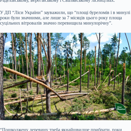
Радехівському, Берегівському і Свалявському лісництвах.
У ДП “Ліси України” зауважили, що “площі буреломів і в минулі
роки були значними, але лише за 7 місяців цього року площа
суцільних вітровалів значно перевищила минулорічну”.
“Пошкоджену деревину треба якнайшвидше прибрати, поки