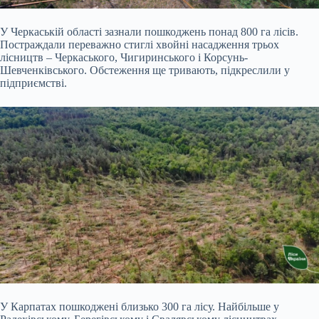
У Черкаській області зазнали пошкоджень понад 800 га лісів.
Постраждали переважно стиглі хвойні насадження трьох
лісництв – Черкаського, Чигиринського і Корсунь-
Шевченківського. Обстеження ще тривають, підкреслили у
підприємстві.
У Карпатах пошкоджені близько 300 га лісу. Найбільше у