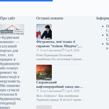
Про сайт
Останні новини
Інформ
П
С
К
«Будівельні
С
новини» —
Фігурантка, пов’язана зі
К
галузевий
справою “плівок Міндіча”,
и
портал для
зайняла керівний пост у
Алла Самсоненко
Сер 8, 2026
тих, хто
стратегічній державній
Юлія Підкоморна Посилання
працює в
компанії.
скопійовано Екс-заступниця Германа
Галущенка та особа, згадана у “плівках
будівництві
Міндіча”, Юлія Підкоморна, обійняла
або планує
посаду виконувачки обов’язків
ремонт чи
члена…
інвестиції в
нерухомість.
Сизранський
Ми пишемо
нафтопереробний завод знову
про сучасні
піддався атаці, що призвело
Алла Самсоненко
Сер 8, 2026
технології
до займання.
Фото: Exilenova+ Лінк скопійовано
будівництва,
Українська правда. В ніч на 8 серпня у
тенденції
місті Сизрань Самарської області РФ
ринку
зазнав атаки місцевий…