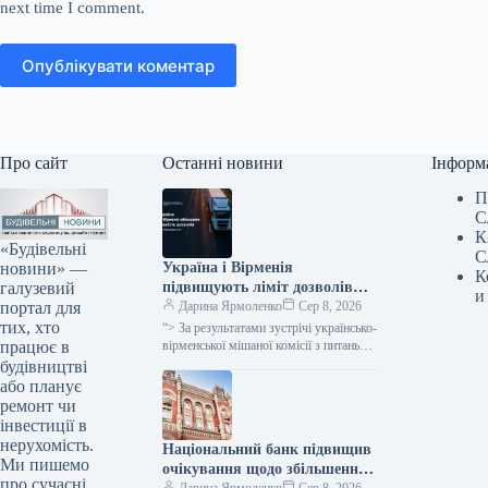
next time I comment.
Опублікувати коментар
Про сайт
Останні новини
Інформ
П
С
К
«Будівельні
С
новини» —
Україна і Вірменія
К
галузевий
підвищують ліміт дозволів
и
портал для
для міжнародних
Дарина Ярмоленко
Сер 8, 2026
тих, хто
автомобільних перевезень на
“> За результатами зустрічі українсько-
працює в
600 одиниць.
вірменської мішаної комісії з питань
міжнародних автомобільних
будівництві
перевезень, Україна разом із
або планує
Вірменією прийняли рішення про
ремонт чи
збільшення…
інвестиції в
нерухомість.
Національний банк підвищив
Ми пишемо
очікування щодо збільшення
про сучасні