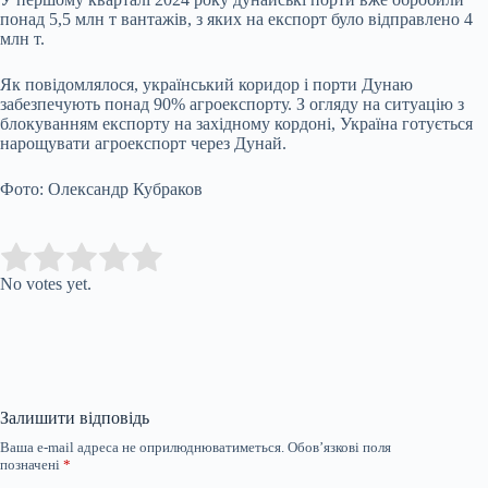
понад 5,5 млн т вантажів, з яких на експорт було відправлено 4
млн т.
Як повідомлялося, український коридор і порти Дунаю
забезпечують понад 90% агроекспорту. З огляду на ситуацію з
блокуванням експорту на західному кордоні, Україна готується
нарощувати агроекспорт через Дунай.
Фото: Олександр Кубраков
Submit Rating
Rate this item:
No votes yet.
Залишити відповідь
Ваша e-mail адреса не оприлюднюватиметься.
Обов’язкові поля
позначені
*