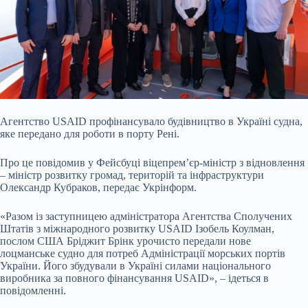
Агентство USAID профінансувало будівництво в Україні судна,
яке передано для роботи в порту Рені.
Про це повідомив у Фейсбуці віцепрем’єр-міністр з відновлення
–
міністр розвитку громад, територій та інфраструктури
Олександр Кубраков, передає Укрінформ.
«Разом із заступницею адміністратора Агентства Сполучених
Штатів з міжнародного розвитку USAID Ізобель Коулман,
послом США Бріджит Брінк урочисто передали нове
лоцманське судно для потреб Адміністрації морських портів
України. Його збудували в Україні силами національного
виробника за повного фінансування USAID», – ідеться в
повідомленні.