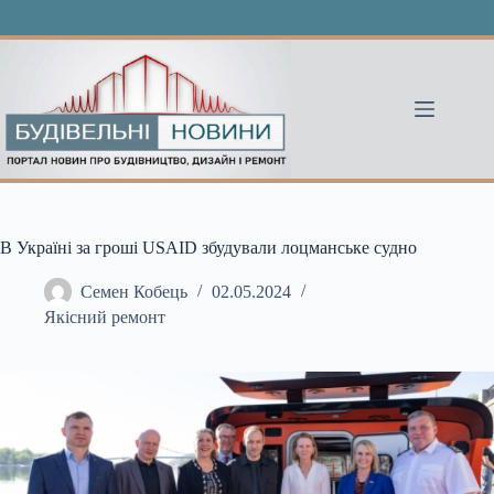
Перейти
до
вмісту
В Україні за гроші USAID збудували лоцманське судно
Семен Кобець
02.05.2024
Якісний ремонт