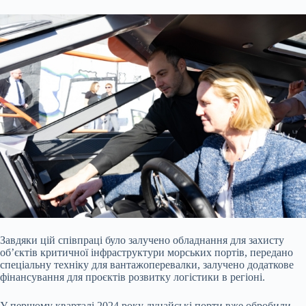
Завдяки цій співпраці було залучено обладнання для захисту
обʼєктів критичної інфраструктури морських портів, передано
спеціальну техніку для вантажоперевалки, залучено додаткове
фінансування для проєктів розвитку логістики в регіоні.
У першому кварталі 2024 року дунайські порти вже обробили