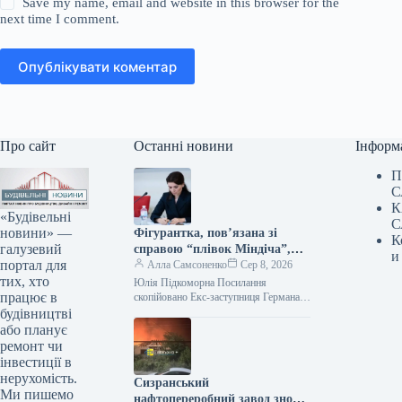
Save my name, email and website in this browser for the
next time I comment.
Опублікувати коментар
Про сайт
Останні новини
Інформ
П
С
К
«Будівельні
С
новини» —
Фігурантка, пов’язана зі
К
галузевий
справою “плівок Міндіча”,
и
портал для
зайняла керівний пост у
Алла Самсоненко
Сер 8, 2026
тих, хто
стратегічній державній
Юлія Підкоморна Посилання
працює в
компанії.
скопійовано Екс-заступниця Германа
Галущенка та особа, згадана у “плівках
будівництві
Міндіча”, Юлія Підкоморна, обійняла
або планує
посаду виконувачки обов’язків
ремонт чи
члена…
інвестиції в
нерухомість.
Сизранський
Ми пишемо
нафтопереробний завод знову