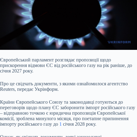
Європейський парламент розглядає пропозиції щодо
прискорення відмови ЄС від російського газу на рік раніше, до
січня 2027 року.
Про це свідчать документи, з якими
ознайомилося агентство
Reuters, передає Укрінформ.
Країни Європейського Союзу та законодавці готуються до
переговорів щодо плану ЄС заборонити імпорт російського газу
– відправною точкою є юридична пропозиція Європейської
комісії, зроблена минулого місяця, про поетапне припинення
імпорту російського газу до
1
січня 2028 року.
Однак, як свідчать документи, деякі законодавці