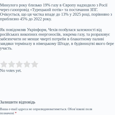
Минулого року близько 19% газу в Європу надходило з Росії
через газопровід «Турецький потік» та постачання ЗПГ.
Очікується, що ця частка впаде до 13% у 2025 році, порівняно з
приблизно 45% до 2022 року.
Як повідомляв Укрінформ, Чехія позбулася залежності від
російських викопних енергоносіїв, зокрема газу, та розраховує
забезпечити не менше чверті потреби в блакитному паливі
завдяки терміналу в німецькому Штаде, в будівництві якого бере
участь.
Submit Rating
Rate this item:
No votes yet.
Залишити відповідь
Ваша e-mail адреса не оприлюднюватиметься.
Обов’язкові поля
позначені
*