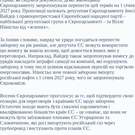
Європарламенту запропонували перенести цей термін на 1 січня
2027 року. Пропозиції належать депутатам Європарламенту Інесі
Вайдер з правоцентристської Європейської народної партії –
найбільшої депутатської групи в Європарламенті – та Вілле
Нііністьо від «зелених».
За їхніми словами, навряд чи уряди погодяться перенести
заборону на рік раніше, але депутати ЄС можуть використати
цю вимогу як важіль впливу, щоб домогтися інших змін у
переговорах. Наприклад, Вайдер також запропонував вимогу до
урядів накладати штрафні санкції на компанії, які порушують
заборону, в тому числі шляхом відкликання ліцензій на торгівлю
енергоносіями. Нііністьо хоче повної заборони імпорту
російської нафти з 1 січня 2027 року, чого не запропонувала
Єврокомісія.
Восени Європарламент проголосує за
те
, щоб підтвердити свою
позицію для переговорів з країнами ЄС щодо заборони.
Остаточні заходи мають бути схвалені парламентом і
кваліфікованою більшістю країн ЄС – це означає, що вони не
можуть бути заблоковані членами ЄС Угорщиною та
Словаччиною, які досі імпортують російський газ через
трубопровід і виступають проти планів ЄС.