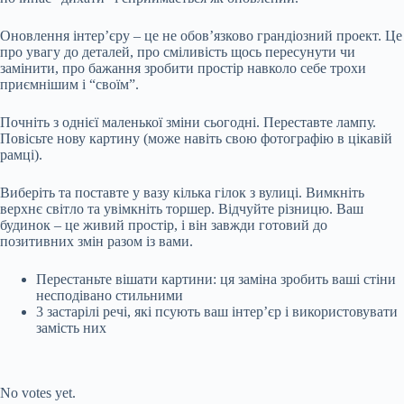
Оновлення інтер’єру – це не обов’язково грандіозний проект. Це
про увагу до деталей, про сміливість щось пересунути чи
замінити, про бажання зробити простір навколо себе трохи
приємнішим і “своїм”.
Почніть з однієї маленької зміни сьогодні. Переставте лампу.
Повісьте нову картину (може навіть свою фотографію в цікавій
рамці).
Виберіть та поставте у вазу кілька гілок з вулиці. Вимкніть
верхнє світло та увімкніть торшер. Відчуйте різницю. Ваш
будинок – це живий простір, і він завжди готовий до
позитивних змін разом із вами.
Перестаньте вішати картини: ця заміна зробить ваші стіни
несподівано стильними
3 застарілі речі, які псують ваш інтер’єр і використовувати
замість них
Submit Rating
Rate this item:
No votes yet.