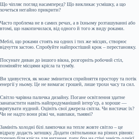
Що чіпляє погляд насамперед? Що викликає усмішку, а що
хочеться негайно прикрити?
Часто проблема не в самих речах, а в їхньому розташуванні або
втомі, що накопичилася, від одного й того ж виду роками.
Меблі, що роками стоять на одних і тих же місцях, створює
відчуття застою. Спробуйте найпростіший крок – перестановку.
Посуньте диван до іншого вікна, розгорніть робочий стіл,
поміняйте місцями крісла та тумбу.
Ви здивуєтеся, як може змінитися сприйняття простору та потік
енергії у ньому. Це не вимагає грошей, лише трохи часу та сил.
Світло чарівна паличка дизайну. Погане освітлення здатне
занапастити навіть найпродуманіший інтер’єр, а хороше —
врятувати нудний. Оцініть свої джерела світла. Чи вистачає їх?
Чи не надто вони різкі чи, навпаки, тьмяні?
Замініть холодні білі лампочки на тепле жовте світло – це
відразу додасть затишку. Додати світильники на різних рівнях:
торшер біля крісла для читання, пару бра на стіні замість однієї