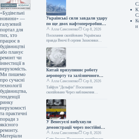
С
К
«Будівельні
С
новини» —
Українські сили завдали удару
К
галузевий
по ще двох нафтопереробних
и
портал для
заводах у Росії, повідомив
Алла Самсоненко
Сер 8, 2026
тих, хто
Генеральний штаб.
Посилання скопійовано Українська
працює в
правда Вночі 8 серпня Захисники
України завдали удару по Ільському та
будівництві
Сизранському нафтопереробних
або планує
заводах у Росії, а…
ремонт чи
інвестиції в
нерухомість.
Китай призупиняє роботу
Ми пишемо
аеропорту та залізничного
про сучасні
сполучення через буревій
Алла Самсоненко
Сер 8, 2026
технології
“Дельфін”
Тайфун "Дельфін" Посилання
будівництва,
скопійовано Через наближення
тенденції
тайфуну “Дельфін” Китай тимчасово
ринку
припиняє авіасполучення та обмежує
рух частини поїздів у районі дельти…
нерухомості
та практичні
поради з
У Венесуелі вибухнули
якісного
демонстрації через постійні
ремонту.
перебої з електроенергією
Алла Самсоненко
Сер 8, 2026
Матеріали