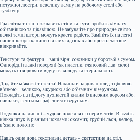
потужної люстри, невелику лампу на робочому столі або
тумбочці.
Гра світла та тіні пожвавить стіни та кути, зробить кімнату
об’ємнішою та цікавішою. Не забувайте про природне світло –
важкі темні штори можуть красти радість. Замініть їх на легкі
напівпрозорі тканини світлих відтінків або просто частіше
відкривайте.
Текстури та фактури – ваші вірні союзники у боротьбі з сумом.
Однорідні гладкі поверхні (як пластик, глянсовий лак, скло)
можуть створювати відчуття холоду та стерильності.
Додайте м’якості та тепла! Накиньте на диван плед з цікавою
в’язкою – великою, ажурною або об’ємним візерунком.
Покладіть на підлогу пухнастий килим із високим ворсом або,
навпаки, із чітким графічним візерунком.
Подушки на дивані – чудове поле для експериментів. Візьміть
кілька штук із різними чохлами: оксамит, грубий льон, велюр,
в’язане полотно.
Навіть одна нова текстильна деталь – скатертина на стіл,