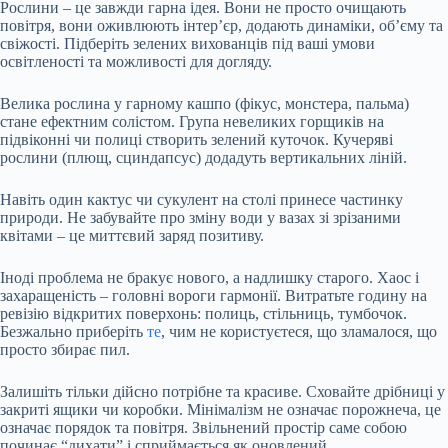
Рослини – це завжди гарна ідея. Вони не просто очищають
повітря, вони оживлюють інтер’єр, додають динаміки, об’єму та
свіжості. Підберіть зелених вихованців під ваші умови
освітленості та можливості для догляду.
Велика рослина у гарному кашпо (фікус, монстера, пальма)
стане ефектним солістом. Група невеликих горщиків на
підвіконні чи полиці створить зелений куточок. Кучеряві
рослини (плющ, сциндапсус) додадуть вертикальних ліній.
Навіть один кактус чи сукулент на столі принесе частинку
природи. Не забувайте про зміну води у вазах зі зрізаними
квітами – це миттєвий заряд позитиву.
Іноді проблема не бракує нового, а надлишку старого. Хаос і
захаращеність – головні вороги гармонії. Витратьте годину на
ревізію відкритих поверхонь: полиць, стільниць, тумбочок.
Безжально приберіть
те
, чим не користуєтеся, що зламалося, що
просто збирає пил.
Залишіть тільки дійсно потрібне та красиве. Сховайте дрібниці у
закриті ящики чи коробки. Мінімалізм не означає порожнеча, це
означає порядок та повітря. Звільнений простір саме собою
починає “дихати” і сприймається як оновлений.