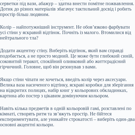
серветки під вази, абажур – здатна внести помітне пожвавлення.
Дотик до різних матеріалів збагачує тактильний досвід і робить
простір більш людяним.
Колір – найпотужніший інструмент. Не обов’язково фарбувати
усі стіни у яскравий відтінок. Почніть із малого. Втомилися від
нейтрального тла?
Додати акцентну стіну. Виберіть відтінок, який вам справді
подобається, а не просто модний. Це може бути глибокий синій,
соковитий теракот, спокійний оливковий або життєрадісний
гірчичний. Головне, щоб він резонував з вами.
Якщо стіни чіпати не хочеться, введіть колір через аксесуари.
Велика ваза насиченого відтінку, яскраві коробки для зберігання
на відкритих полицях, набір книг у кольорових обкладинках,
картина або постер з цікавим домінуючим кольором.
Навіть кілька предметів в одній кольоровій гамі, розставлені по
кімнаті, створять ритм та зв’яжуть простір. Не бійтеся
експериментувати, але уникайте строкатості – виберіть один-два
основні акцентні кольори.