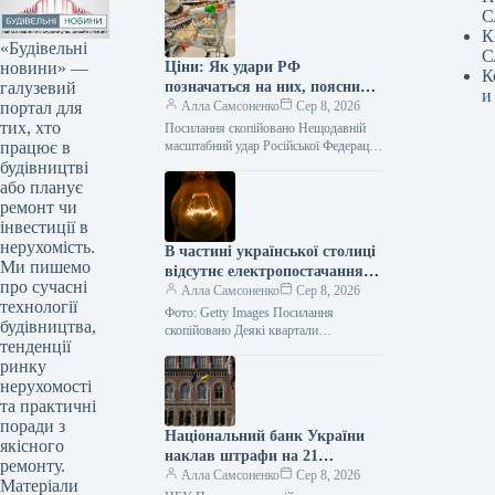
С
К
«Будівельні
С
новини» —
Ціни: Як удари РФ
К
галузевий
позначаться на них, пояснили
и
портал для
в Асоціації ритейлерів
Алла Самсоненко
Сер 8, 2026
тих, хто
Посилання скопійовано Нещодавній
працює в
масштабний удар Російської Федерації
по логістичній інфраструктурі став
будівництві
одним з найвідчутніших ударів по
або планує
українському рітейлу. Проте, за
ремонт чи
інвестиції в
нерухомість.
В частині української столиці
Ми пишемо
відсутнє електропостачання
про сучасні
внаслідок аварійної ситуації.
Алла Самсоненко
Сер 8, 2026
технології
Фото: Getty Images Посилання
будівництва,
скопійовано Деякі квартали
тенденції
Подільського та Оболонського районів
ринку
української столиці тимчасово
позбулися електрики з вини аварії.
нерухомості
Цю…
та практичні
поради з
Національний банк України
якісного
наклав штрафи на 21
ремонту.
фінансову установу, серед
Алла Самсоненко
Сер 8, 2026
Матеріали