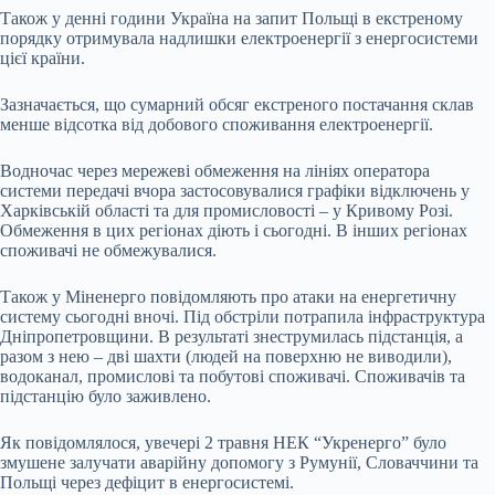
Також у денні години Україна на запит Польщі в екстреному
порядку отримувала надлишки електроенергії з енергосистеми
цієї країни.
Зазначається, що сумарний обсяг екстреного постачання склав
менше відсотка від добового споживання електроенергії.
Водночас через мережеві обмеження на лініях оператора
системи передачі вчора застосовувалися графіки відключень у
Харківській області та для промисловості – у Кривому Розі.
Обмеження в цих регіонах діють і сьогодні. В інших регіонах
споживачі не обмежувалися.
Також у Міненерго повідомляють про атаки на енергетичну
систему сьогодні вночі. Під обстріли потрапила інфраструктура
Дніпропетровщини. В результаті знеструмилась підстанція, а
разом з нею – дві шахти (людей на поверхню не виводили),
водоканал, промислові та побутові споживачі. Споживачів та
підстанцію було заживлено.
Як повідомлялося, увечері 2 травня НЕК “Укренерго” було
змушене залучати аварійну допомогу з Румунії, Словаччини та
Польщі через дефіцит в енергосистемі.