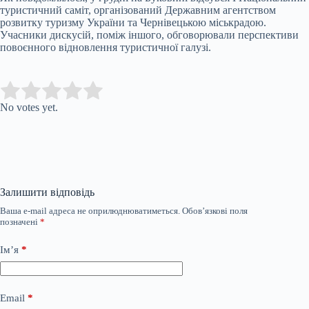
туристичний саміт, організований Державним агентством
розвитку туризму України та Чернівецькою міськрадою.
Учасники дискусій, поміж іншого, обговорювали перспективи
повоєнного відновлення туристичної галузі.
Submit Rating
Rate this item:
No votes yet.
Залишити відповідь
Ваша e-mail адреса не оприлюднюватиметься.
Обов’язкові поля
позначені
*
Ім’я
*
Email
*