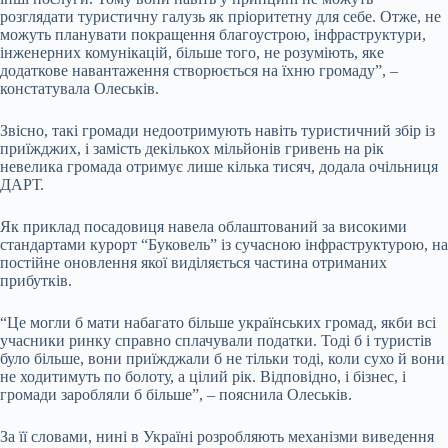
розглядати туристичну галузь як пріоритетну для себе. Отже, не
можуть планувати покращення благоустрою, інфраструктури,
інженерних комунікацій, більше того, не розуміють, яке
додаткове навантаження створюється на їхню громаду”, –
констатувала Олеськів.
Звісно, такі громади недоотримують навіть туристичний збір із
приїжджих, і замість декількох мільйонів гривень на рік
невелика громада отримує лише кілька тисяч, додала очільниця
ДАРТ.
Як приклад посадовиця навела облаштований за високими
стандартами курорт “Буковель” із сучасною інфраструктурою, на
постійне оновлення якої виділяється частина отриманих
прибутків.
“Це могли б мати набагато більше українських громад, якби всі
учасники ринку справно сплачували податки. Тоді б і туристів
було більше, вони приїжджали б не тільки тоді, коли сухо й вони
не ходитимуть по болоту, а цілий рік. Відповідно, і бізнес, і
громади заробляли б більше”, – пояснила Олеськів.
За її словами, нині в Україні розробляють механізми виведення