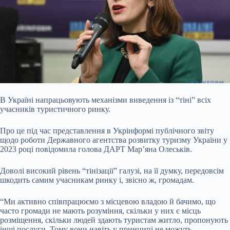
В Україні напрацьовують механізми виведення із “тіні” всіх
учасників туристичного ринку.
Про це під час представлення в Укрінформі публічного звіту
щодо
роботи Державного агентства розвитку туризму України у
2023 році повідомила голова ДАРТ Мар’яна Олеськів.
Доволі високий рівень “тінізації” галузі, на її думку, передовсім
шкодить самим учасникам ринку і, звісно ж, громадам.
“Ми активно співпрацюємо з місцевою владою й бачимо, що
часто громади не мають розуміння, скільки у них є місць
розміщення, скільки людей здають туристам житло, пропонують
інші послуги. Тому вони навіть у принципі не можуть