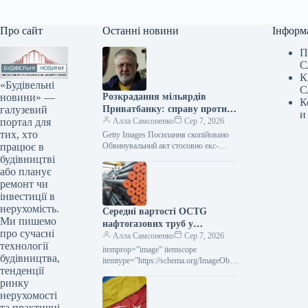
Про сайт
Останні новини
Інформ
П
С
К
«Будівельні
С
новини» —
Розкрадання мільярдів
К
галузевий
Приватбанку: справу проти
и
портал для
Коломойського передано до
Алла Самсоненко
Сер 7, 2026
тих, хто
суду
Getty Images Посилання скопійовано
працює в
Обвинувальний акт стосовно екс-
кінцевого бенефіціарного власника
будівництві
Приватбанку Ігоря Коломойського та
або планує
колишніх співробітників банку, яких
ремонт чи
підозрюють у…
інвестиції в
нерухомість.
Середні вартості OCTG
Ми пишемо
нафтогазових труб у
про сучасні
Сполучених Штатах у липні
Алла Самсоненко
Сер 7, 2026
технології
залишалися незмінними,
itemprop=”image” itemscope
будівництва,
досягнувши позначки $2563 за
itemtype=”https://schema.org/ImageObje
тенденції
ct” rel=”nofollow”> Новини
тонну.
ринку
Глобальний ринок ціни на прокат
Роздрукувати 297 06 Серпня 2026
нерухомості
Середні ціни на нафтогазові труби…
та практичні