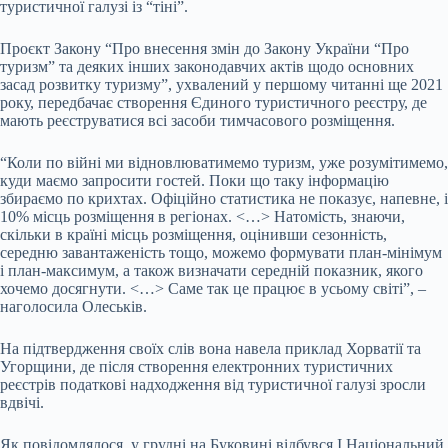
туристичної галузі із “тіні”.
Проєкт Закону “Про внесення змін до Закону України “Про
туризм” та деяких інших законодавчих актів щодо основних
засад розвитку туризму”, ухвалений у першому читанні ще 2021
року, передбачає створення Єдиного туристичного реєстру, де
мають реєструватися всі засоби тимчасового розміщення.
“Коли по війні ми відновлюватимемо туризм, уже розумітимемо,
куди маємо запросити гостей. Поки що таку інформацію
збираємо по крихтах. Офіційно статистика не показує, напевне, і
10% місць розміщення в регіонах. <…> Натомість, знаючи,
скільки в країні місць розміщення, оцінивши сезонність,
середню завантаженість тощо, можемо формувати план-мінімум
і план-максимум, а також визначати середній показник, якого
хочемо досягнути. <…> Саме так це працює в усьому світі”, –
наголосила Олеськів.
На підтвердження своїх слів вона навела приклад Хорватії та
Угорщини, де після створення електронних туристичних
реєстрів податкові надходження від туристичної галузі зросли
вдвічі.
Як повідомлялося, у грудні на Буковині відбувся І Національний