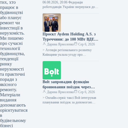
тих, хто
06.08.2026, 20:06 Федерація
працює в
роботодавців України звернулася до
Прем’єр-міністра України Сергія
будівництві
Корецького з проханням вжити
або планує
негайних кроків задля забезпечення
ремонт чи
вчасного впровадження…
інвестиції в
нерухомість.
Проєкт Aydem Holding A.S. з
Ми пишемо
Туреччини: до 100 МВт ВДЕ у
про сучасні
Київщині, підтверджено
Дарина Ярмоленко
Сер 6, 2026
технології
меморандумом
> Агенція регіонального розвитку
будівництва,
Київщини уклала угоду про
тенденції
партнерство з Aydem Holding A.S.,
ринку
одним із провідних турецьких
інвесторів у сфері…
нерухомості
та практичні
поради з
Bolt запровадив функцію
якісного
бронювання поїздок через
ремонту.
ChatGPT у всіх країнах, де
Дарина Ярмоленко
Сер 6, 2026
Матеріали
компанія працює
> Онлайн-сервіс таксі Bolt інтегрував
видання
планування поїздок за допомогою
допомагають
ChatGPT у всіх країнах своєї
орієнтуватися
присутності, включаючи Україну.
в
Згідно з офіційним…
будівельному
бізнесі