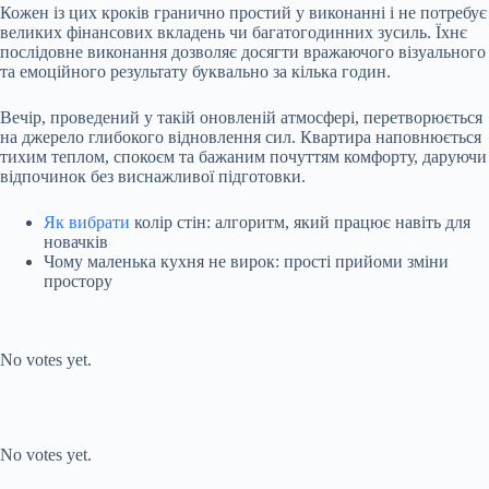
Кожен із цих кроків гранично простий у виконанні і не потребує
великих фінансових вкладень чи багатогодинних зусиль. Їхнє
послідовне виконання дозволяє досягти вражаючого візуального
та емоційного результату буквально за кілька годин.
Вечір, проведений у такій оновленій атмосфері, перетворюється
на джерело глибокого відновлення сил. Квартира наповнюється
тихим теплом, спокоєм та бажаним почуттям комфорту, даруючи
відпочинок без виснажливої підготовки.
Як вибрати
колір стін: алгоритм, який працює навіть для
новачків
Чому маленька кухня не вирок: прості прийоми зміни
простору
Submit Rating
Rate this item:
No votes yet.
Submit Rating
Rate this item:
No votes yet.