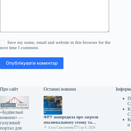
Save my name, email and website in this browser for the
next time I comment.
Опублікувати коментар
Про сайт
Останні новини
Інформ
П
С
К
«Будівельні
С
новини» —
ФРУ попередила про загрози
К
галузевий
опалювальному сезону та
и
портал для
звернулася до уряду
Алла Самсоненко
Сер 6, 2026