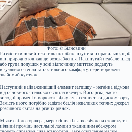
Фото: © Білновини
Розмістити новий текстиль потрібно інтуїтивно правильно, щоб
він природно кликав до розслаблення. Накинутий недбало плед
або група подушок у зоні відпочинку миттєво додадуть
візуального тепла та тактильного комфорту, перетворюючи
знайомий куточок.
Наступний найважливіший елемент затишку – негайна відмова
від основного стельового світла ввечері. Його різкі, часто
холодні промені створюють відчуття казенності та дискомфорту.
Замість нього потрібно задіяти безліч невеликих теплих джерел
розсіяного світла на різних рівнях.
М’яке світло торшера, мерехтіння кількох свічок на столику та
ніжний промінь настільної лампи з тканинним абажуром
творять справжні дива атмосфери. Таке освітлення малює