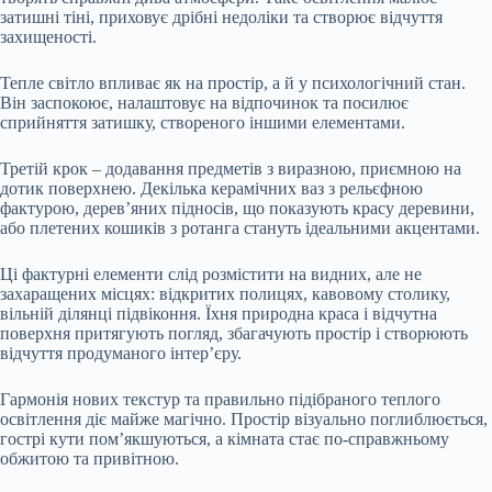
затишні тіні, приховує дрібні недоліки та створює відчуття
захищеності.
Тепле світло впливає як на простір, а й у психологічний стан.
Він заспокоює, налаштовує на відпочинок та посилює
сприйняття затишку, створеного іншими елементами.
Третій крок – додавання предметів з виразною, приємною на
дотик поверхнею. Декілька керамічних ваз з рельєфною
фактурою, дерев’яних підносів, що показують красу деревини,
або плетених кошиків з ротанга стануть ідеальними акцентами.
Ці фактурні елементи слід розмістити на видних, але не
захаращених місцях: відкритих полицях, кавовому столику,
вільній ділянці підвіконня. Їхня природна краса і відчутна
поверхня притягують погляд, збагачують простір і створюють
відчуття продуманого інтер’єру.
Гармонія нових текстур та правильно підібраного теплого
освітлення діє майже магічно. Простір візуально поглиблюється,
гострі кути пом’якшуються, а кімната стає по-справжньому
обжитою та привітною.