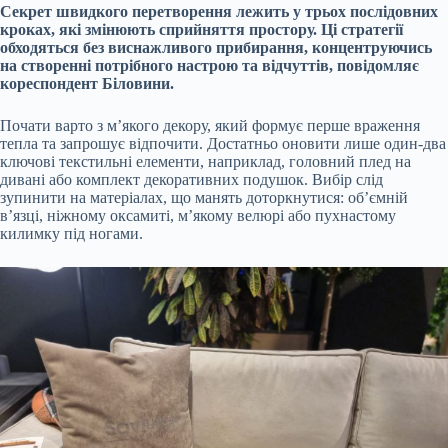
Секрет швидкого перетворення лежить у трьох послідовних
кроках, які змінюють сприйняття простору. Ці стратегії
обходяться без виснажливого прибирання, концентруючись
на створенні потрібного настрою та відчуттів, повідомляє
кореспондент Біловини.
Почати варто з м’якого декору, який формує перше враження
тепла та запрошує відпочити. Достатньо оновити лише один-два
ключові текстильні елементи, наприклад, головний плед на
дивані або комплект декоративних подушок. Вибір слід
зупинити на матеріалах, що манять доторкнутися: об’ємній
в’язці, ніжному оксамиті, м’якому велюрі або пухнастому
килимку під ногами.