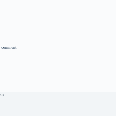
 I comment.
ни