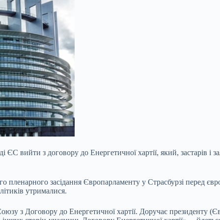
 ЄС вийти з договору до Енергетичної хартії, який, застарів і 
го пленарного засідання Європарламенту у Страсбурзі перед євр
літиків утрималися.
юзу з Договору до Енергетичної хартії. Доручає президенту (Є