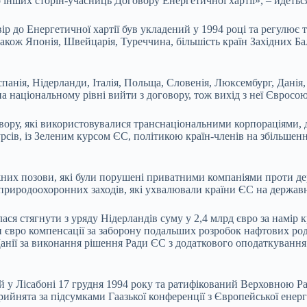
до інших сторін-учасниць Договору Енергетичної хартії», – йдетьс
р до Енергетичної хартії був укладений у 1994 році та регулює т
акож Японія, Швейцарія, Туреччина, більшість країн Західних Ба
панія, Нідерланди, Італія, Польща, Словенія, Люксембург, Данія, 
 національному рівні вийти з договору, тож вихід з неї Євросою
ору, які використовувалися транснаціональними корпораціями, д
рсів, із Зеленим курсом ЄС, політикою країн-членів на збільшен
ажних позови, які були порушені приватними компаніями проти д
 природоохоронних заходів, які ухвалювали країни ЄС на державн
ася стягнути з уряду Нідерландів суму у 2,4 млрд євро за намір к
н євро компенсації за заборону подальших розробок нафтових ро
ії за виконання рішення Ради ЄС з додаткового оподаткування дох
ий у Лісабоні 17 грудня 1994 року та ратифікований Верховною 
ийнята за підсумками Гаазької конференції з Європейської енерге