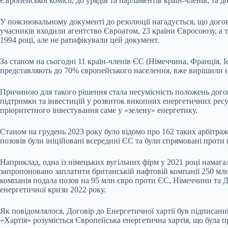
Європейської комісії, до урядів та парламентів країн-членів, та 
У пояснювальному документі до резолюції нагадується, що догові
учасників входили агентство Євроатом, 23 країни Євросоюзу, а т
1994 році, але не ратифікували цей документ.
За станом на сьогодні 11 країн-членів ЄС (Німеччина, Франція, Іс
представляють до 70% європейського населення, вже вирішили на
Причиною для такого рішення стала несумісність положень догов
підтримки та інвестицій у розвиток викопних енергетичних ресу
пріоритетного інвестування саме у «зелену» енергетику.
Станом на грудень 2023 року було відомо про 162 таких арбітр
позовів були ініційовані всередині ЄС та були спрямовані проти
Наприклад, одна із німецьких вугільних фірм у 2021 році намагал
запропоновано заплатити британській нафтовій компанії 250 мл
компанія подала позов на 95 млн євро проти ЄС, Німеччини та Дан
енергетичної кризи 2022 року.
Як повідомлялося, Договір до Енергетичної хартії був підписан
«Хартія» розуміється Європейська енергетична хартія, що була пр