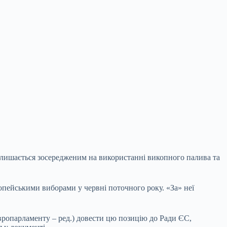
залишається зосередженим на використанні
викопного палива та
опейськими виборами у червні поточного року. «За» неї
вропарламенту – ред.) довести цю позицію до Ради ЄС,