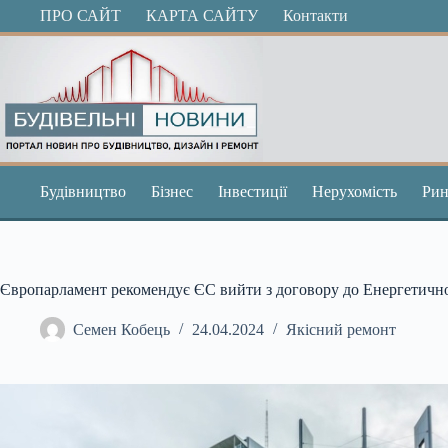
Перейти
ПРО САЙТ
КАРТА САЙТУ
Контакти
до
вмісту
Будівництво
Бізнес
Інвестиції
Нерухомість
Рин
Європарламент рекомендує ЄС вийти з договору до Енергетичної
Семен Кобець
24.04.2024
Якісний ремонт