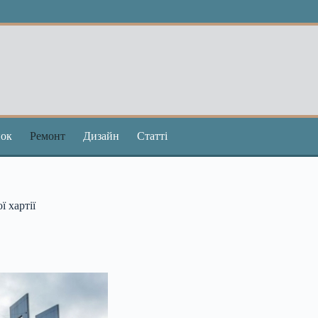
ок
Ремонт
Дизайн
Статті
 хартії