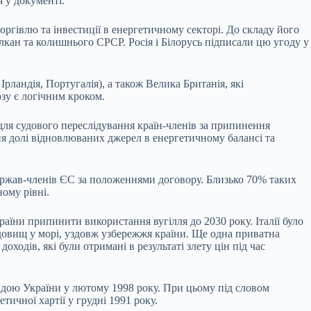
я у документі.
оргівлю та інвестиції в енергетичному секторі. До складу його
лкан та колишнього СРСР. Росія і Білорусь підписали цю угоду у
Ірландія, Португалія), а також Велика Британія, які
зу є логічним кроком.
ля судового переслідування країн-членів за припинення
ня долі відновлюваних джерел в енергетичному балансі та
ержав-членів ЄС за положеннями договору. Близько 70% таких
ому рівні.
раїни припинити використання вугілля до 2030 року. Італії було
довищ у морі, уздовж узбережжя країни. Ще одна приватна
одів, які були отримані в результаті злету цін під час
Радою України у лютому 1998 року. При цьому під словом
тичної хартії у грудні 1991 року.