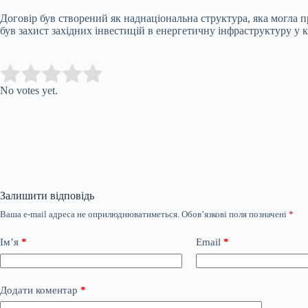
Договір був створений як наднаціональна структура, яка могла
був захист західних інвестицій в енергетичну інфраструктуру у 
Submit Rating
Rate this item:
No votes yet.
Залишити відповідь
Ваша e-mail адреса не оприлюднюватиметься.
Обов’язкові поля позначені
*
Ім’я
*
Email
*
Додати коментар
*