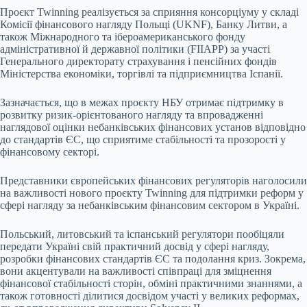
Проєкт Twinning реалізується за сприяння консорціуму у складі
Комісії фінансового нагляду Польщі (UKNF), Банку Литви, а
також Міжнародного та ібероамериканського фонду
адміністративної й державної політики (FIIAPP) за участі
Генерального директорату страхування і пенсійних фондів
Міністерства економіки, торгівлі та підприємництва Іспанії.
Зазначається, що в межах проєкту НБУ отримає підтримку в
розвитку ризик-орієнтованого нагляду та впровадженні
наглядової оцінки небанківських фінансових установ відповідно
до стандартів ЄС, що сприятиме стабільності та прозорості у
фінансовому секторі.
Представники європейських фінансових регуляторів наголосили
на важливості нового проєкту Twinning для підтримки реформ у
сфері нагляду за небанківським фінансовим сектором в Україні.
Польський, литовський та іспанський регулятори пообіцяли
передати Україні свій практичний досвід у сфері нагляду,
розробки фінансових стандартів ЄС та подолання криз. Зокрема,
вони акцентували на важливості співпраці для зміцнення
фінансової стабільності сторін, обміні практичними знаннями, а
також готовності ділитися досвідом участі у великих реформах,