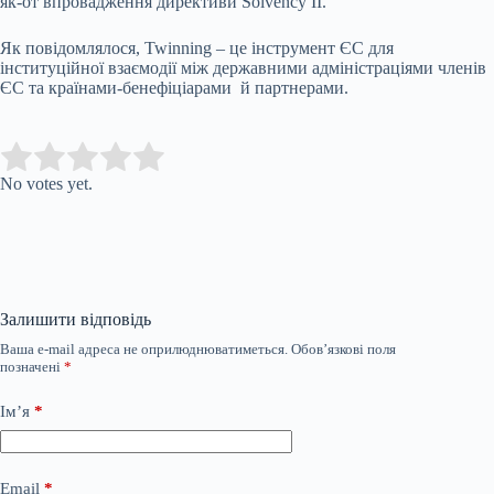
як-от впровадження директиви Solvency II.
Як повідомлялося, Twinning – це інструмент ЄС для
інституційної взаємодії між державними адміністраціями членів
ЄС та країнами-бенефіціарами й партнерами.
Submit Rating
Rate this item:
No votes yet.
Залишити відповідь
Ваша e-mail адреса не оприлюднюватиметься.
Обов’язкові поля
позначені
*
Ім’я
*
Email
*