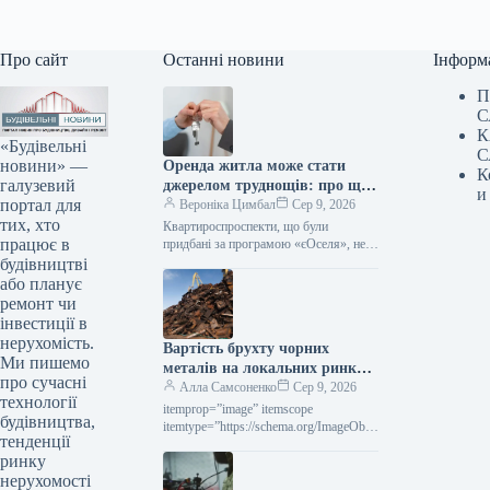
Про сайт
Останні новини
Інформ
П
С
К
«Будівельні
С
новини» —
Оренда житла може стати
К
галузевий
джерелом труднощів: про що
и
портал для
слід пам’ятати учасникам
Вероніка Цимбал
Сер 9, 2026
тих, хто
програми «єОселя»
Квартироспроспeкти, що були
працює в
придбані за програмою «єОселя», не
мають права беззастережно надавати
будівництві
таке житло в оренду. Поки позика не
або планує
буде…
ремонт чи
інвестиції в
нерухомість.
Вартість брухту чорних
Ми пишемо
металів на локальних ринках
про сучасні
у липні впала на 10–30
Алла Самсоненко
Сер 9, 2026
технології
доларів за тонну.
itemprop=”image” itemscope
будівництва,
itemtype=”https://schema.org/ImageObje
тенденції
ct” rel=”nofollow”> shutterstock.com
ринку
Брухт Новини Світовий ринок вартість
брухту Друк 109 09 Серпня 2026
нерухомості