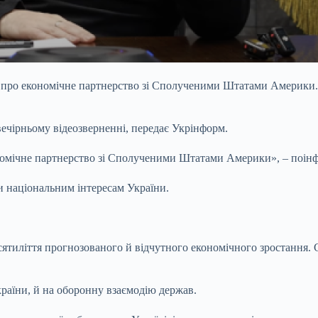
ду про економічне партнерство зі Сполученими Штатами Америки.
чірньому відеозверненні, передає Укрінформ.
номічне партнерство зі Сполученими Штатами Америки», – поінф
и національним інтересам України.
есятиліття прогнозованого й відчутного економічного зростання.
раїни, й на оборонну взаємодію держав.