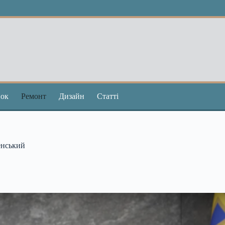
ок
Ремонт
Дизайн
Статті
енський