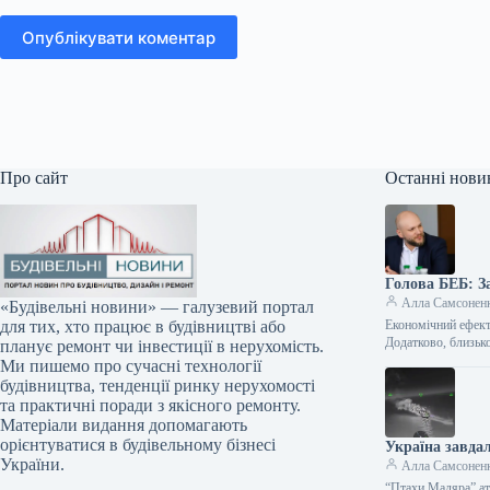
Опублікувати коментар
Про сайт
Останні нови
Голова БЕБ: За
Алла Самсонен
«Будівельні новини» — галузевий портал
Економічний ефект 
для тих, хто працює в будівництві або
Додатково, близьк
планує ремонт чи інвестиції в нерухомість.
Ми пишемо про сучасні технології
будівництва, тенденції ринку нерухомості
та практичні поради з якісного ремонту.
Матеріали видання допомагають
орієнтуватися в будівельному бізнесі
Україна завдал
України.
Алла Самсонен
“Птахи Мадяра” ат