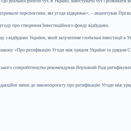
до реальної роботи тут, в Україні, інвестувати тут і розвивати 
дтримали перспективи, які угода відкриває», – акцентував Прези
угоду про створення Інвестиційного фонду відбудови.
 з відбудови України, який залучатиме глобальні інвестиції в Ук
т закону «Про ратифікацію Угоди між урядом України та урядом
тського співробітництва рекомендував Верховній Раді ратифікув
 редакційні зміни до законопроєкту про ратифікацію Угоди між у