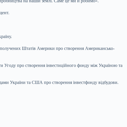
виробництва на нашій землі. Саме це ми й робимо».
дент.
раїну.
 Сполучених Штатів Америки про створення Американсько-
ати Угоду про створення інвестиційного фонду між Україною та
рядами України та США про створення інвестфонду відбудови.