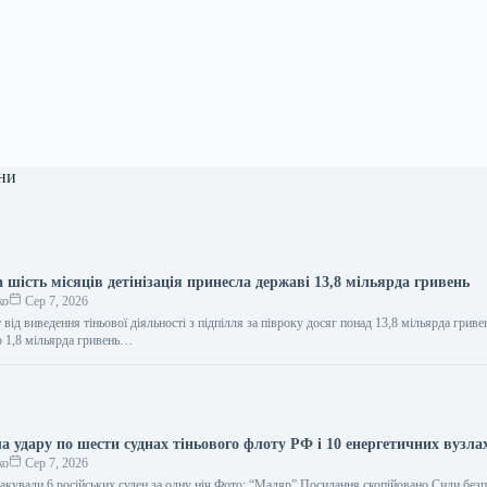
ни
 шість місяців детінізація принесла державі 13,8 мільярда гривень
ко
Сер 7, 2026
від виведення тіньової діяльності з підпілля за півроку досяг понад 13,8 мільярда гриве
о 1,8 мільярда гривень…
а удару по шести суднах тіньового флоту РФ і 10 енергетичних вузла
ко
Сер 7, 2026
акували 6 російських суден за одну ніч Фото: “Мадяр” Посилання скопійовано Сили без