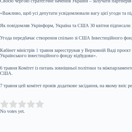
Своєю чергою стратегічне бачення України – залучати партнерів «
«Важливо, щоб усі депутати усвідомлювали вагу цієї угоди та пі
Як повідомляв Укрінформ, Україна та США 30 квітня підписали 
Угода передбачає створення спільно зі США Інвестиційного фонду
Кабінет міністрів
1
травня зареєстрував у Верховній Ваді проєк
Українського інвестиційного фонду відбудови».
6 травня Комітет із питань зовнішньої політики та міжпарламен
США.
7 травня цей комітет провів додаткове засідання, на якому вніс
Submit Rating
Rate this item:
No votes yet.