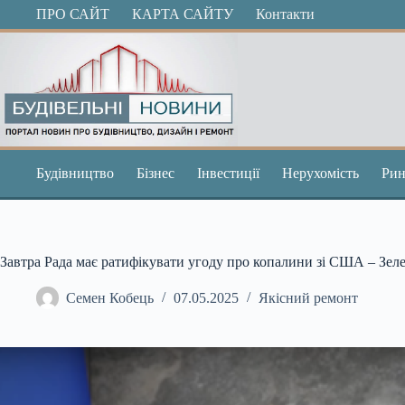
Перейти
ПРО САЙТ
КАРТА САЙТУ
Контакти
до
вмісту
Будівництво
Бізнес
Інвестиції
Нерухомість
Рин
Завтра Рада має ратифікувати угоду про копалини зі США – Зел
Семен Кобець
07.05.2025
Якісний ремонт