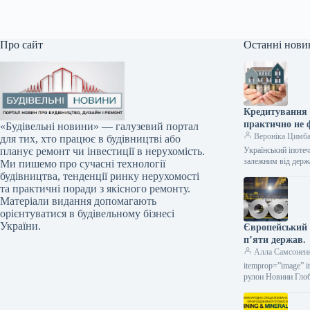
Про сайт
Останні нови
Кредитування 
практично не 
«Будівельні новини» — галузевий портал
Вероніка Цимб
для тих, хто працює в будівництві або
Український іпоте
планує ремонт чи інвестиції в нерухомість.
залежним від держ
Ми пишемо про сучасні технології
будівництва, тенденції ринку нерухомості
та практичні поради з якісного ремонту.
Матеріали видання допомагають
орієнтуватися в будівельному бізнесі
України.
Європейський 
п’яти держав.
Алла Самсонен
itemprop=”image” i
рулон Новини Глоб