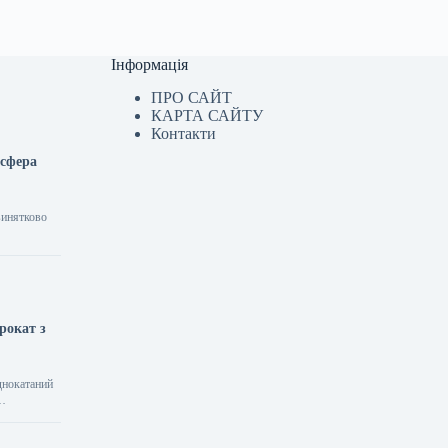
Інформація
ПРО САЙТ
КАРТА САЙТУ
Контакти
 сфера
винятково
рокат з
однокатаний
и…