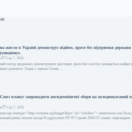
ни
на житло в Україні демонструє підйом, проте без підтримки держави
функціонує.
ал
Сер 7, 2026
чний сектор продовжує демонструвати зростання, проте його поступ залишається майже 
авної допомоги. Згідно з заявою Олени…
Союз планує запровадити антидемпінгові збори на холоднокатаний п
ко
Сер 7, 2026
temscope itemtype=”https://schema.org/ImageObject” rel=”nofollow”> shutterstock.com Хол
альний ринок захисні заходи Роздрукувати 197 07 Серпня 2026 ЄС планує запровадит