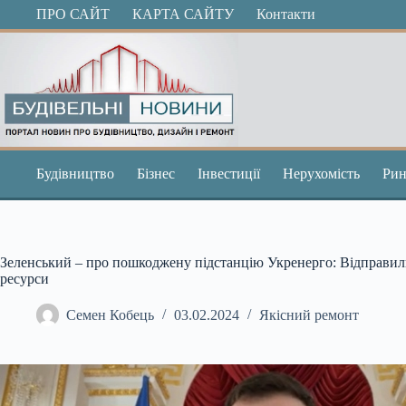
Перейти
ПРО САЙТ
КАРТА САЙТУ
Контакти
до
вмісту
Будівництво
Бізнес
Інвестиції
Нерухомість
Рин
Зеленський – про пошкоджену підстанцію Укренерго: Відправил
ресурси
Семен Кобець
03.02.2024
Якісний ремонт