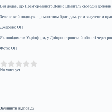
Він додав, що Прем’єр-міністр Денис Шмигаль сьогодні доповів щ
Зеленський подякував ремонтним бригадам, усім залученим праці
Джерело: ОП
Як повідомляв Укрінформ, у Дніпропетровській області через рос
Фото: ОП
Submit Rating
Rate this item:
No votes yet.
Залишити відповідь