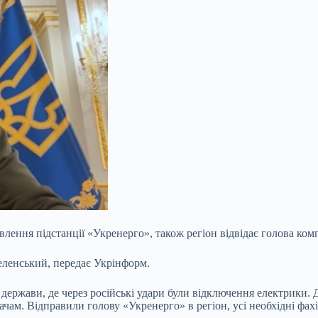
лення підстанції «Укренерго», також регіон відвідає голова ко
еленський, передає Укрінформ.
держави, де через російські удари були відключення електрики. 
. Відправили голову «Укренерго» в регіон, усі необхідні фахівц