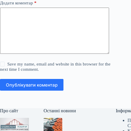
Додати коментар
*
Save my name, email and website in this browser for the
next time I comment.
Опублікувати коментар
Про сайт
Останні новини
Інформ
П
С
К