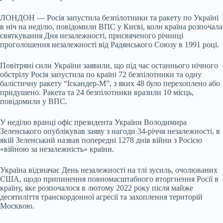
ЛОНДОН — Росія запустила безпілотники та ракету по Україні
в ніч на неділю, повідомили ВПС у Києві, коли країна розпочала
святкування Дня незалежності, присвяченого річниці
проголошення незалежності від Радянського Союзу в 1991 році.
Повітряні сили України заявили, що під час останнього нічного
обстрілу Росія запустила по країні 72 безпілотники та
одну
балістичну ракету “Іскандер-М”, з яких 48 було перехоплено або
придушено. Ракета та 24 безпілотники вразили 10 місць,
повідомили у ВПС.
У неділю вранці офіс президента України Володимира
Зеленського опублікував заяву з нагоди 34-річчя незалежності, в
якій Зеленський назвав попередні 1278 днів війни з Росією
«війною за незалежність» країни.
Україна відзначає День незалежності на тлі зусиль, очолюваних
США, щодо припинення повномасштабного вторгнення Росії в
країну, яке розпочалося в лютому 2022 року після майже
десятиліття транскордонної агресії та захоплення територій
Москвою.