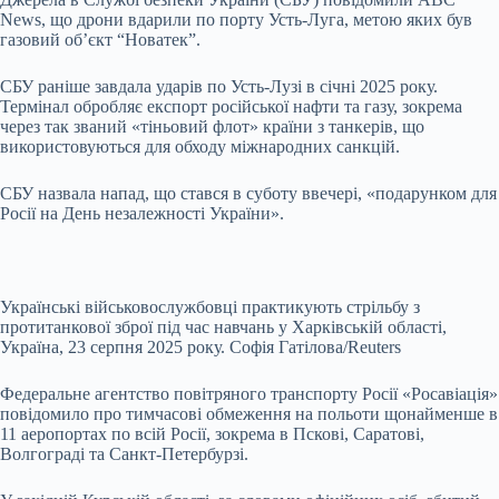
News, що дрони вдарили по порту Усть-Луга, метою яких був
газовий об’єкт “Новатек”.
СБУ раніше завдала ударів по Усть-Лузі в січні 2025 року.
Термінал обробляє експорт російської нафти та газу, зокрема
через так званий «тіньовий флот» країни з танкерів, що
використовуються для обходу міжнародних санкцій.
СБУ назвала напад, що стався в суботу ввечері, «подарунком для
Росії на День незалежності України».
Українські військовослужбовці практикують стрільбу з
протитанкової зброї під час навчань у Харківській області,
Україна, 23 серпня 2025 року. Софія Гатілова/Reuters
Федеральне агентство повітряного транспорту Росії «Росавіація»
повідомило про тимчасові обмеження на польоти щонайменше в
11 аеропортах по всій Росії, зокрема в Пскові, Саратові,
Волгограді та Санкт-Петербурзі.