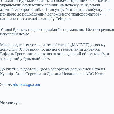
У західній Курській області, за словами офіційних осіб, збитий
український безпілотник спричинив пожежу на Курській
атомній електростанції. «Після удару безпілотник вибухнув, що
призвело до пошкодження допоміжного трансформатора», –
написала прес-служба станції у Telegram.
У заяві йдеться, що рівень радіації є нормальним і безпосередньої
небезпеки немає.
Міжнародне агентство з атомної енергії (МАГАТЕ) у своєму
дописі для X повідомило, що його генеральний директор
Рафаель Гроссі наголосив, що «кожен ядерний об’єкт має бути
захищений у будь-який час».
До участі у підготовці цього репортажу долучилися Наталія
Кушнір, Анна Сергєєва та Драгана Йованович з ABC News.
Sourse:
abcnews.go.com
Submit Rating
Rate this item:
No votes yet.