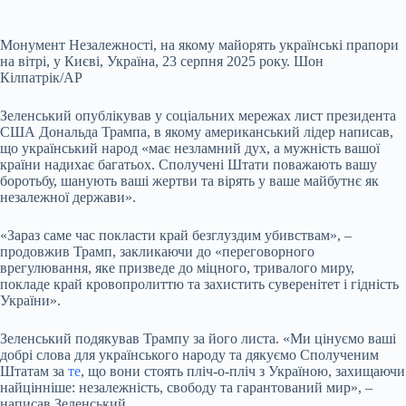
Монумент Незалежності, на якому майорять українські прапори
на вітрі, у Києві, Україна, 23 серпня 2025 року. Шон
Кілпатрік/AP
Зеленський опублікував у соціальних мережах лист президента
США Дональда Трампа, в якому американський лідер написав,
що український народ «має незламний дух, а мужність вашої
країни надихає багатьох. Сполучені Штати поважають вашу
боротьбу, шанують ваші жертви та вірять у ваше майбутнє як
незалежної держави».
«Зараз саме час покласти край безглуздим убивствам», –
продовжив Трамп, закликаючи до «переговорного
врегулювання, яке призведе до міцного, тривалого миру,
покладе край кровопролиттю та захистить суверенітет і гідність
України».
Зеленський подякував Трампу за його листа. «Ми цінуємо ваші
добрі слова для українського народу та дякуємо Сполученим
Штатам за
те
, що вони стоять пліч-о-пліч з Україною, захищаючи
найцінніше: незалежність, свободу та гарантований мир», –
написав Зеленський.