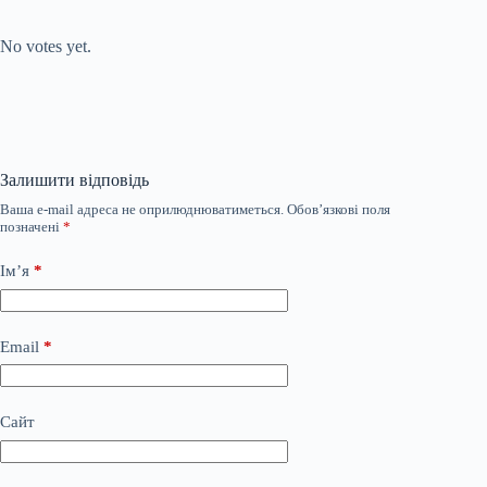
Submit Rating
Rate this item:
No votes yet.
Залишити відповідь
Ваша e-mail адреса не оприлюднюватиметься.
Обов’язкові поля
позначені
*
Ім’я
*
Email
*
Сайт