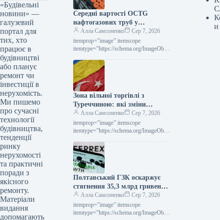
«Будівельні
С
новини» —
Середні вартості OCTG
К
галузевий
нафтогазових труб у
и
портал для
Сполучених Штатах у липні
Алла Самсоненко
Сер 7, 2026
тих, хто
залишалися незмінними,
itemprop=”image” itemscope
працює в
досягнувши позначки $2563 за
itemtype=”https://schema.org/ImageObje
ct” rel=”nofollow”> Новини
будівництві
тонну.
Глобальний ринок ціни на прокат
або планує
Роздрукувати 297 06 Серпня 2026
ремонт чи
Середні ціни на нафтогазові труби…
інвестиції в
нерухомість.
Зона вільної торгівлі з
Ми пишемо
Туреччиною: які зміни
про сучасні
чекають на українське
Алла Самсоненко
Сер 7, 2026
технології
металоведення
itemprop=”image” itemscope
будівництва,
itemtype=”https://schema.org/ImageObje
тенденції
ct” rel=”nofollow”>
ринку
СтаттіІндустріяторгівляРоздрукувати
7106 Серпня 2026 ЗВТ із Туреччиною:
нерухомості
що зміниться для української
та практичні
металопродукції Читайте на
поради з
Полтавський ГЗК оскаржує
русскомRead in…
якісного
стягнення 35,3 млрд гривень
ремонту.
за невиконання норм
Алла Самсоненко
Сер 7, 2026
Матеріали
валютного регулювання.
itemprop=”image” itemscope
видання
itemtype=”https://schema.org/ImageObje
допомагають