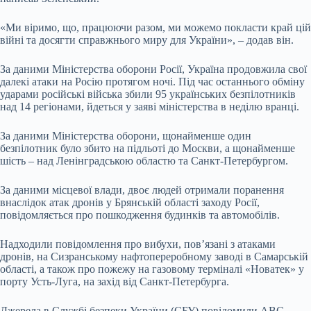
«Ми віримо, що, працюючи разом, ми можемо покласти край цій
війні та досягти справжнього миру для України», – додав він.
За даними Міністерства оборони Росії, Україна продовжила свої
далекі атаки на Росію протягом ночі. Під час останнього обміну
ударами російські війська збили 95 українських безпілотників
над 14 регіонами, йдеться у заяві міністерства в неділю вранці.
За даними Міністерства оборони, щонайменше один
безпілотник було збито на підльоті до Москви, а щонайменше
шість – над Ленінградською областю та Санкт-Петербургом.
За даними місцевої влади, двоє людей отримали поранення
внаслідок атак дронів у Брянській області заходу Росії,
повідомляється про пошкодження будинків та автомобілів.
Надходили повідомлення про вибухи, пов’язані з атаками
дронів, на Сизранському нафтопереробному заводі в Самарській
області, а також про пожежу на газовому терміналі «Новатек» у
порту Усть-Луга, на захід від Санкт-Петербурга.
Джерела в Службі безпеки України (СБУ) повідомили ABC