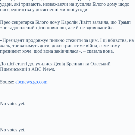
удари, які тривають, незважаючи на зусилля Білого дому щодо
посередництва у досягненні мирної угоди.
Прес-секретарка Білого дому Каролін Лівітт заявила, що Трамп
«не задоволений цією новиною, але й не здивований».
«Президент продовжує пильно стежити за цим. І ці вбивства, на
жаль, триватимуть доти, доки триватиме війна, саме тому
президент хоче, щоб вона закінчилася», – сказала вона.
До цієї статті долучилися Девід Бреннан та Олеський
Пшемиський з ABC News.
Sourse:
abcnews.go.com
Submit Rating
Rate this item:
No votes yet.
Submit Rating
Rate this item:
No votes yet.