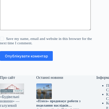
Save my name, email and website in this browser for the
next time I comment.
Опублікувати коментар
Про сайт
Останні новини
Інформ
П
С
К
«Будівельні
С
новини» —
«Плесо» продовжує роботи з
К
галузевий
подолання наслідків
и