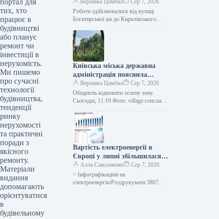
портал для
забруднення Кирилівського
Вероніка Цимбал
Сер 7, 2026
тих, хто
озера та струмка Сирець.
Роботи здійснювалися від вулиці
працює в
Богатирської аж до Кирилівського
озера, а також вище за течією в
будівництві
напрямку витоку забруднення.
або планує
Сьогодні, 10:15…
ремонт чи
інвестиції в
нерухомість.
Київська міська державна
Ми пишемо
адміністрація пояснила
про сучасні
причини масштабної вирубки
Вероніка Цимбал
Сер 7, 2026
технології
дерев у районі Теремки.
Обіцяють відновити зелену зону.
будівництва,
Сьогодні, 11:19 Фото: village.com.ua
тенденції
Видалення дерев на Теремках
ринку
Вилучення частини зелених насаджень
на масиві Теремки є…
нерухомості
та практичні
поради з
Вартість електроенергії в
якісного
Європі у липні збільшилася
ремонту.
через високу температуру та
Алла Самсоненко
Сер 7, 2026
Матеріали
подорожчання природного
> Інфографікаціни на
видання
газу.
електроенергіюРоздрукувати 3807
допомагають
Серпня 2026 Вартість електроенергії в
орієнтуватися
Європі в липні зросла через спеку та
в
подорожчання газу Читайте…
будівельному