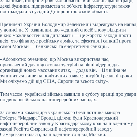
За даними Дніпропетровської обласної військової адміністрації,
деякі будинки, підприємства та об’єкти інфраструктури також
постраждали в сусідній Дніпропетровській області.
Президент України Володимир Зеленський відреагував на напад
у дописі на X, заявивши, що «єдиний спосіб знову відкрити
вікно можливостей для дипломатії — це жорсткі заходи проти
всіх, хто фінансує російську армію, та ефективні санкції проти
самої Москви — банківські та енергетичні санкції».
«Абсолютно очевидно, що Москва використала час,
призначений для підготовки зустрічі на рівні лідерів, для
організації нових масованих атак, – додав він. – Ця війна не
зупиниться лише на політичних заявах; потрібні реальні кроки.
Ми очікуємо дій від США, Європи та всього світу».
Тим часом, українські війська заявили в суботу вранці про удари
по двох російських нафтопереробних заводах.
За словами командира українського безпілотника майора
Роберта “Мадьяра” Бровді, цілями були Краснодарський
нафтопереробний завод у Краснодарському краї на південному
заході Росії та Сизранський нафтопереробний завод у
Самарській області, на південний схід від Москви.