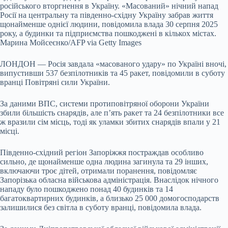
російського вторгнення в Україну. «Масований» нічний напад
Росії на центральну та південно-східну Україну забрав життя
щонайменше однієї людини, повідомила влада 30 серпня 2025
року, а будинки та підприємства пошкоджені в кількох містах.
Марина Мойсеєнко/AFP via Getty Images
ЛОНДОН — Росія завдала «масованого удару» по Україні вночі,
випустивши 537 безпілотників та 45
ракет, повідомили в суботу
вранці Повітряні сили України.
За даними ВПС, системи протиповітряної оборони України
збили більшість снарядів, але п’ять ракет та 24 безпілотники все
ж вразили сім місць, тоді як уламки збитих снарядів впали у 21
місці.
Південно-східний регіон Запоріжжя постраждав особливо
сильно, де щонайменше одна людина загинула та 29 інших,
включаючи троє дітей, отримали поранення, повідомляє
Запорізька обласна військова адміністрація. Внаслідок нічного
нападу було пошкоджено понад 40 будинків та 14
багатоквартирних будинків, а близько 25 000 домогосподарств
залишилися без світла в суботу вранці, повідомила влада.