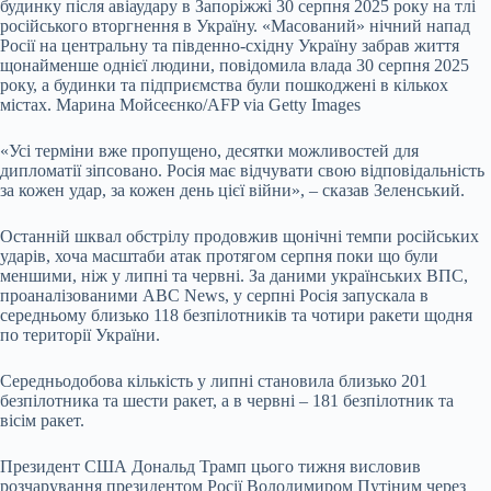
будинку після авіаудару в Запоріжжі 30 серпня 2025 року на тлі
російського вторгнення в Україну. «Масований» нічний напад
Росії на центральну та південно-східну Україну забрав життя
щонайменше однієї людини, повідомила влада 30 серпня 2025
року, а будинки та підприємства були пошкоджені в кількох
містах. Марина Мойсеєнко/AFP via Getty Images
«Усі терміни вже пропущено, десятки можливостей для
дипломатії зіпсовано. Росія має відчувати свою відповідальність
за кожен удар, за кожен день цієї війни», – сказав Зеленський.
Останній шквал обстрілу продовжив щонічні темпи російських
ударів, хоча масштаби атак протягом серпня поки що були
меншими, ніж у липні та червні. За даними українських ВПС,
проаналізованими ABC News, у серпні Росія запускала в
середньому близько 118 безпілотників та чотири ракети щодня
по території України.
Середньодобова кількість у липні становила близько 201
безпілотника та шести ракет, а в червні – 181 безпілотник та
вісім ракет.
Президент США Дональд Трамп цього тижня висловив
розчарування президентом Росії Володимиром Путіним через