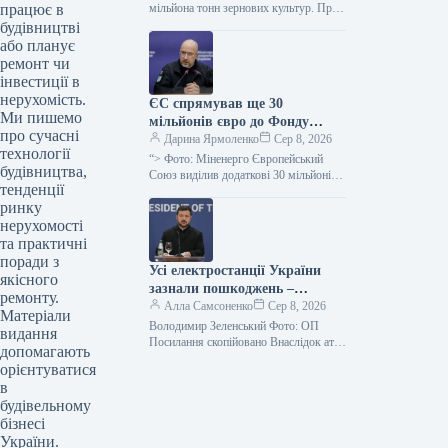
працює в
минулим роком – обласна
мільйона тонн зернових культур. Про
це поінформувала керівниця обласної
будівництві
військова адміністрація
військової адміністрації Наталя
або планує
Заболотна. “Жнива…
ремонт чи
інвестиції в
нерухомість.
ЄС спрямував ще 30
Ми пишемо
мільйонів євро до Фонду
про сучасні
допомоги українській
Дарина Ярмоленко
Сер 8, 2026
технології
енергетиці
“> Фото: Міненерго Європейський
будівництва,
Союз виділив додаткові 30 мільйонів
тенденції
євро для Фонду підтримки енергетики
ринку
України, збільшивши таким чином
свою загальну…
нерухомості
та практичні
поради з
Усі електростанції України
якісного
зазнали пошкоджень –
ремонту.
Зеленський
Алла Самсоненко
Сер 8, 2026
Матеріали
Володимир Зеленський Фото: ОП
видання
Посилання скопійовано Внаслідок атак
допомагають
з боку Росії практично не лишилося
орієнтуватися
жодного цілого об’єкта
в
енергогенерації в Україні.…
будівельному
бізнесі
України.