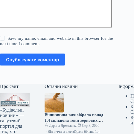
Save my name, email and website in this browser for the
next time I comment.
Опублікувати коментар
Про сайт
Останні новини
Інформ
П
С
К
«Будівельні
С
новини» —
Вінниччина вже зібрала понад
К
галузевий
1,4 мільйона тонн зернових,
и
портал для
демонструючи вищу
Дарина Ярмоленко
Сер 8, 2026
тих, хто
врожайність порівняно з
> Вінниччина вже зібрала більше 1,4