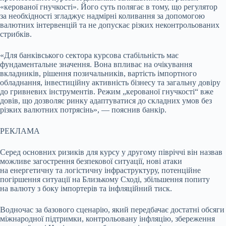
«керованої гнучкості». Його суть полягає в тому, що регулятор
за необхідності згладжує надмірні коливання за допомогою
валютних інтервенцій та не допускає різких неконтрольованих
стрибків.
«Для банківського сектора курсова стабільність має
фундаментальне значення. Вона впливає на очікування
вкладників, рішення позичальників, вартість імпортного
обладнання, інвестиційну активність бізнесу та загальну довіру
до гривневих інструментів. Режим „керованої гнучкості“ вже
довів, що дозволяє ринку адаптуватися до складних умов без
різких валютних потрясінь», — пояснив банкір.
РЕКЛАМА
Серед основних ризиків для курсу у другому півріччі він назвав
можливе загострення безпекової ситуації, нові атаки
на енергетичну та логістичну інфраструктуру, потенційне
погіршення ситуації на Близькому Сході, збільшення попиту
на валюту з боку імпортерів та інфляційний тиск.
Водночас за базового сценарію, який передбачає достатні обсяги
міжнародної підтримки, контрольовану інфляцію, збереження