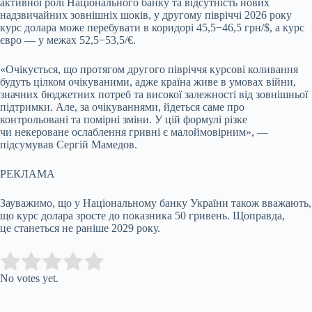
активної ролі Національного банку та відсутність нових
надзвичайних зовнішніх шоків, у другому півріччі 2026 року
курс долара може перебувати в коридорі 45,5−46,5 грн/$, а курс
євро — у межах 52,5−53,5/€.
«Очікується, що протягом другого півріччя курсові коливання
будуть цілком очікуваними, адже країна живе в умовах війни,
значних бюджетних потреб та високої залежності від зовнішньої
підтримки. Але, за очікуваннями, йдеться саме про
контрольовані та помірні зміни. У цій формулі різке
чи некероване ослаблення гривні є малоймовірним», —
підсумував Сергій Мамедов.
РЕКЛАМА
Зауважимо, що у Національному банку України також вважають,
що курс долара зросте до показника 50 гривень. Щоправда,
це станеться не раніше 2029 року.
Submit Rating
Rate this item:
No votes yet.