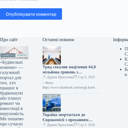
Опублікувати коментар
Про сайт
Останні новини
Інформ
П
С
К
«Будівельні
С
новини» —
Уряд схвалив виділення 64,8
К
галузевий
мільйона гривень з
и
портал для
державного бюджету для
Дарина Ярмоленко
Сер 9, 2026
тих, хто
відновлювальних робіт та
> Фото:
працює в
подолання наслідків війни.
https://www.facebook.com/sergii.koretsk
yi.page Уряд України схвалив
будівництві
виділення коштів, запланованих у
або планує
державному бюджеті на 2026 рік для
ремонт чи
фінансування регіональної політики,
інвестиції в
з…
нерухомість.
Україна звертається до
Ми пишемо
Єврокомісії з проханням
про сучасні
надати 220 мільйонів євро для
Дарина Ярмоленко
Сер 9, 2026