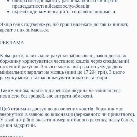
одноразова допомога у разі інвалідності чи втрати
працездатності військовослужбовців;
окремі види компенсацій та соціальної допомоги.
Якщо банк підтверджує, що гроші належать до таких виплат,
арешт з них знімається.
РЕКЛАМА
Крім цього, навіть коли рахунки заблоковані, закон дозволяє
боржнику користуватися частиною коштів через спеціальний
поточний рахунок. З нього можна витрачати суму до двох
мінімальних зарплат на місяць (нині це 17 294 грн). З цього
рахунку можна також оплачувати податки та збори.
Таким чином, навіть під арештом людина не залишається
повністю без грошей, але витрати обмежені.
Щоб отримати доступ до дозволених коштів, боржник має
звернутися із заявою до виконавця (державного чи приватного).
У заяві потрібно вказати номер поточного рахунку, назву банку,
де він відкритий.