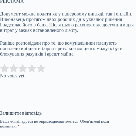
РЕКЛАМА
Документ можна подати як у паперовому вигляді, так і онлайн.
Виконавець протягом двох робочих днів ухвалює рішення
і надсилає його в банк. Після цього рахунок стає доступним для
витрат у межах встановленого ліміту.
Раніше розповідали про те, що комунальники планують
посилено вибивати борги і результатом цього можуть бути
блокування рахунків і арешт майна.
Submit Rating
Rate this item:
No votes yet.
Залишити відповідь
Ваша e-mail адреса не оприлюднюватиметься.
Обов’язкові поля
позначені
*